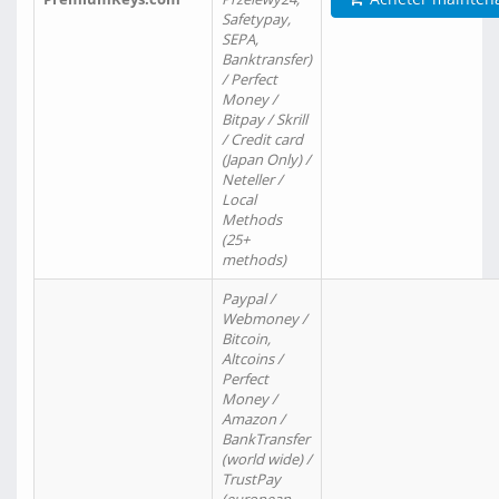
Safetypay,
SEPA,
Banktransfer)
/ Perfect
Money /
Bitpay / Skrill
/ Credit card
(Japan Only) /
Neteller /
Local
Methods
(25+
methods)
Paypal /
Webmoney /
Bitcoin,
Altcoins /
Perfect
Money /
Amazon /
BankTransfer
(world wide) /
TrustPay