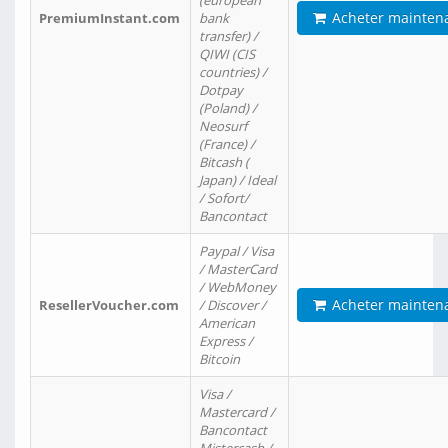
(european
Acheter mainten
PremiumInstant.com
bank
transfer) /
QIWI (CIS
countries) /
Dotpay
(Poland) /
Neosurf
(France) /
Bitcash (
Japan) / Ideal
/ Sofort/
Bancontact
Paypal / Visa
/ MasterCard
/ WebMoney
Acheter mainten
ResellerVoucher.com
/ Discover /
American
Express /
Bitcoin
Visa /
Mastercard /
Bancontact