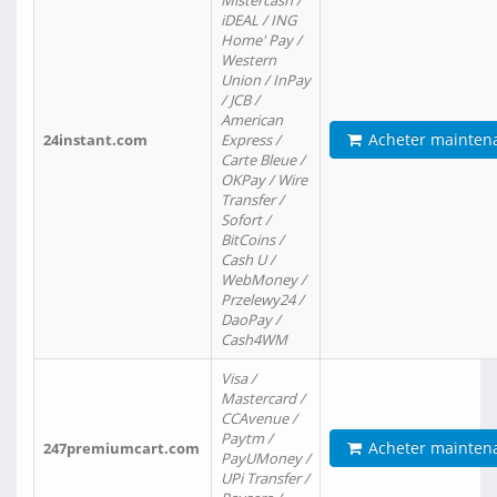
Mistercash /
iDEAL / ING
Home' Pay /
Western
Union / InPay
/ JCB /
American
Acheter mainten
24instant.com
Express /
Carte Bleue /
OKPay / Wire
Transfer /
Sofort /
BitCoins /
Cash U /
WebMoney /
Przelewy24 /
DaoPay /
Cash4WM
Visa /
Mastercard /
CCAvenue /
Paytm /
Acheter mainten
247premiumcart.com
PayUMoney /
UPi Transfer /