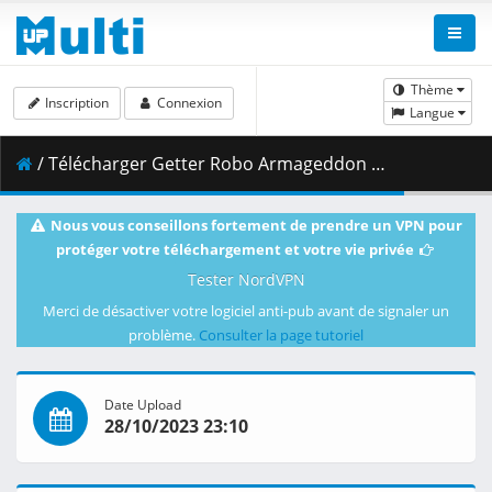
Thème
Inscription
Connexion
Langue
/ Télécharger Getter Robo Armageddon - 11.mkv.001 ( 382.77 MB )
Nous vous conseillons fortement de prendre un VPN pour
protéger votre téléchargement et votre vie privée
Tester NordVPN
Merci de désactiver votre logiciel anti-pub avant de signaler un
problème.
Consulter la page tutoriel
Date Upload
28/10/2023 23:10