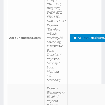
(BTC, BCH,
BTG, CVC,
DASH, ETC,
ETH, LTC,
OMG, ZEC…) /
Paysera
(EasyPay,
mBank,
Acheter mainten
AccountInstant.com
Przelewy24,
SafetyPay,
EUROPEAN
Bank
Transfer) /
Payssion,
Giropay /
Local
Methods
(20+
Methods)
Paypal /
Webmoney /
Bitcoin /
Paysera