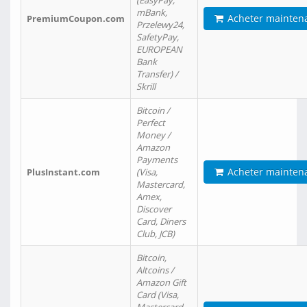
(EasyPay,
mBank,
Acheter mainten
PremiumCoupon.com
Przelewy24,
SafetyPay,
EUROPEAN
Bank
Transfer) /
Skrill
Bitcoin /
Perfect
Money /
Amazon
Payments
Acheter mainten
PlusInstant.com
(Visa,
Mastercard,
Amex,
Discover
Card, Diners
Club, JCB)
Bitcoin,
Altcoins /
Amazon Gift
Card (Visa,