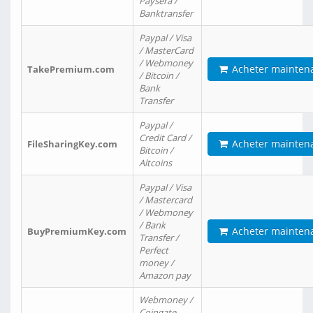
Paysera /
Banktransfer
Paypal / Visa
/ MasterCard
/ Webmoney
Acheter mainten
TakePremium.com
/ Bitcoin /
Bank
Transfer
Paypal /
Credit Card /
Acheter mainten
FileSharingKey.com
Bitcoin /
Altcoins
Paypal / Visa
/ Mastercard
/ Webmoney
/ Bank
Acheter mainten
BuyPremiumKey.com
Transfer /
Perfect
money /
Amazon pay
Webmoney /
Coingate