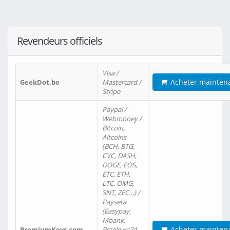
Revendeurs officiels
Visa /
Acheter mainten
GeekDot.be
Mastercard /
Stripe
Paypal /
Webmoney /
Bitcoin,
Altcoins
(BCH, BTG,
CVC, DASH,
DOGE, EOS,
ETC, ETH,
LTC, OMG,
SNT, ZEC…) /
Paysera
(Easypay,
Mbank,
Acheter mainten
PremiumKeys.com
Przelewy24,