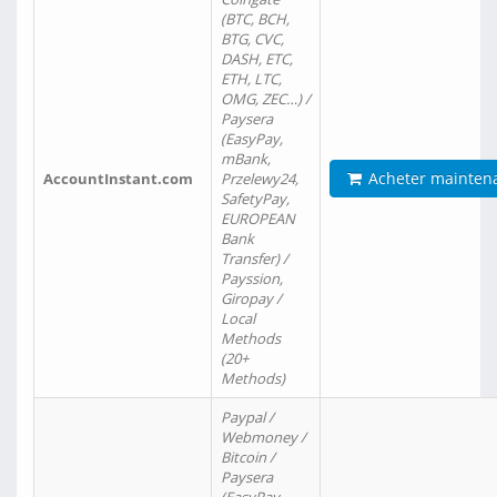
(BTC, BCH,
BTG, CVC,
DASH, ETC,
ETH, LTC,
OMG, ZEC…) /
Paysera
(EasyPay,
mBank,
Acheter mainten
AccountInstant.com
Przelewy24,
SafetyPay,
EUROPEAN
Bank
Transfer) /
Payssion,
Giropay /
Local
Methods
(20+
Methods)
Paypal /
Webmoney /
Bitcoin /
Paysera