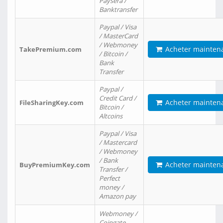
Paysera /
Banktransfer
Paypal / Visa
/ MasterCard
/ Webmoney
Acheter mainten
TakePremium.com
/ Bitcoin /
Bank
Transfer
Paypal /
Credit Card /
Acheter mainten
FileSharingKey.com
Bitcoin /
Altcoins
Paypal / Visa
/ Mastercard
/ Webmoney
/ Bank
Acheter mainten
BuyPremiumKey.com
Transfer /
Perfect
money /
Amazon pay
Webmoney /
Coingate