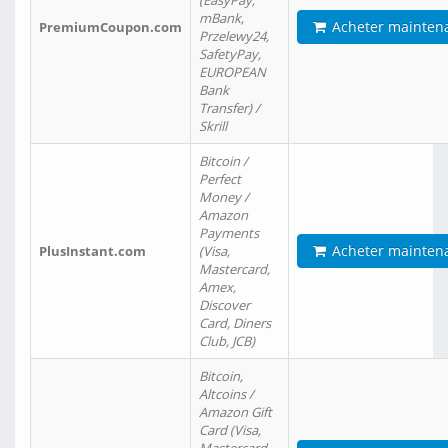
(EasyPay,
mBank,
Acheter mainten
PremiumCoupon.com
Przelewy24,
SafetyPay,
EUROPEAN
Bank
Transfer) /
Skrill
Bitcoin /
Perfect
Money /
Amazon
Payments
Acheter mainten
PlusInstant.com
(Visa,
Mastercard,
Amex,
Discover
Card, Diners
Club, JCB)
Bitcoin,
Altcoins /
Amazon Gift
Card (Visa,