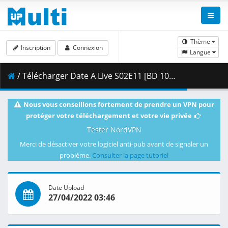
Thème
Inscription
Connexion
Langue
/ Télécharger Date A Live S02E11 [BD 1080p HEVC 10bit FLAC] [Dual-Audio].mkv.003 ( 375.65 MB )
Nous vous conseillons fortement de prendre un VPN pour
protéger votre téléchargement et votre vie privée
Tester NordVPN
Merci de désactiver votre logiciel anti-pub avant de signaler un
problème.
Consulter la page tutoriel
Date Upload
27/04/2022 03:46