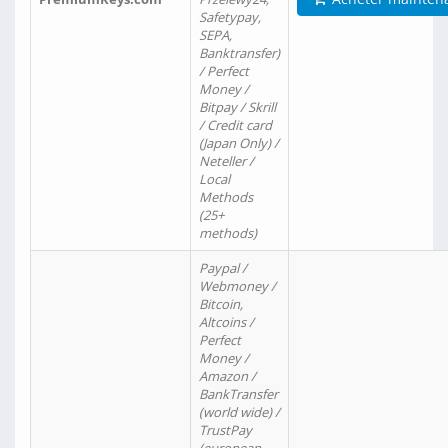
Safetypay,
SEPA,
Banktransfer)
/ Perfect
Money /
Bitpay / Skrill
/ Credit card
(Japan Only) /
Neteller /
Local
Methods
(25+
methods)
Paypal /
Webmoney /
Bitcoin,
Altcoins /
Perfect
Money /
Amazon /
BankTransfer
(world wide) /
TrustPay