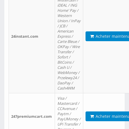
Mistercash /
iDEAL / ING
Home' Pay /
Western
Union / InPay
/ JCB /
American
Acheter mainten
24instant.com
Express /
Carte Bleue /
OKPay / Wire
Transfer /
Sofort /
BitCoins /
Cash U /
WebMoney /
Przelewy24 /
DaoPay /
Cash4WM
Visa /
Mastercard /
CCAvenue /
Paytm /
Acheter mainten
247premiumcart.com
PayUMoney /
UPi Transfer /