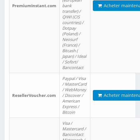
(european
Acheter mainten
PremiumInstant.com
bank
transfer) /
QIWI (CIS
countries) /
Dotpay
(Poland) /
Neosurf
(France) /
Bitcash (
Japan) / Ideal
/ Sofort/
Bancontact
Paypal / Visa
/ MasterCard
/ WebMoney
Acheter mainten
ResellerVoucher.com
/ Discover /
American
Express /
Bitcoin
Visa /
Mastercard /
Bancontact