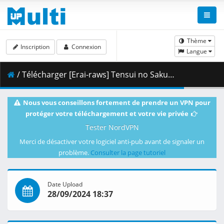
Thème
Inscription
Connexion
Langue
/ Télécharger [Erai-raws] Tensui no Sakuna-hime - 13 [1080p][Multiple Subtitle][7BA6EB70].mkv.003 ( 396.06 MB )
Nous vous conseillons fortement de prendre un VPN pour
protéger votre téléchargement et votre vie privée
Tester NordVPN
Merci de désactiver votre logiciel anti-pub avant de signaler un
problème.
Consulter la page tutoriel
Date Upload
28/09/2024 18:37