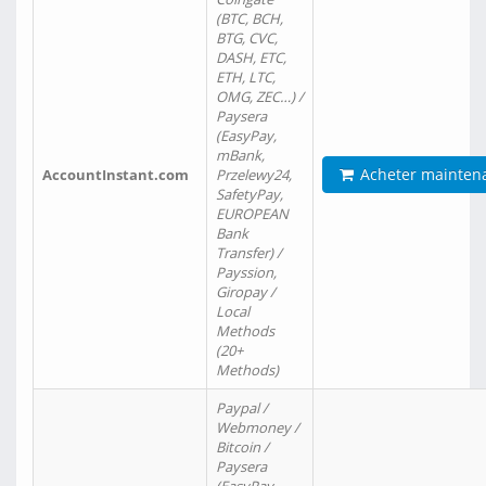
(BTC, BCH,
BTG, CVC,
DASH, ETC,
ETH, LTC,
OMG, ZEC…) /
Paysera
(EasyPay,
mBank,
Acheter mainten
AccountInstant.com
Przelewy24,
SafetyPay,
EUROPEAN
Bank
Transfer) /
Payssion,
Giropay /
Local
Methods
(20+
Methods)
Paypal /
Webmoney /
Bitcoin /
Paysera