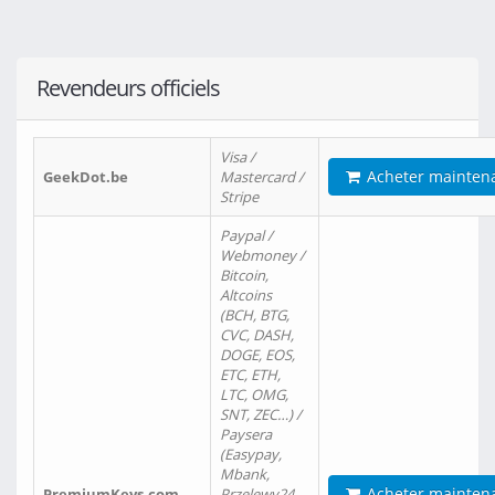
Revendeurs officiels
Visa /
Acheter mainten
GeekDot.be
Mastercard /
Stripe
Paypal /
Webmoney /
Bitcoin,
Altcoins
(BCH, BTG,
CVC, DASH,
DOGE, EOS,
ETC, ETH,
LTC, OMG,
SNT, ZEC…) /
Paysera
(Easypay,
Mbank,
Acheter mainten
PremiumKeys.com
Przelewy24,