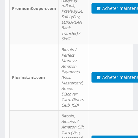
(EasyPay,
mBank,
Acheter mainten
PremiumCoupon.com
Przelewy24,
SafetyPay,
EUROPEAN
Bank
Transfer) /
Skrill
Bitcoin /
Perfect
Money /
Amazon
Payments
Acheter mainten
PlusInstant.com
(Visa,
Mastercard,
Amex,
Discover
Card, Diners
Club, JCB)
Bitcoin,
Altcoins /
Amazon Gift
Card (Visa,