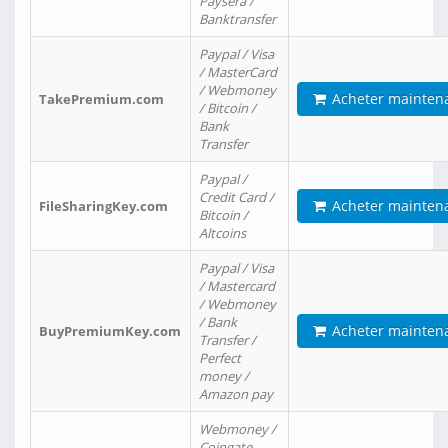
Paysera /
Banktransfer
Paypal / Visa
/ MasterCard
/ Webmoney
Acheter mainten
TakePremium.com
/ Bitcoin /
Bank
Transfer
Paypal /
Credit Card /
Acheter mainten
FileSharingKey.com
Bitcoin /
Altcoins
Paypal / Visa
/ Mastercard
/ Webmoney
/ Bank
Acheter mainten
BuyPremiumKey.com
Transfer /
Perfect
money /
Amazon pay
Webmoney /
Coingate