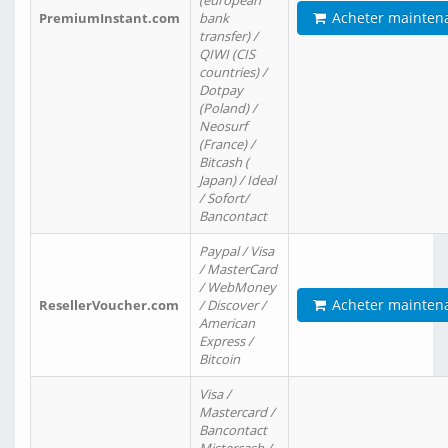
(european
Acheter mainten
PremiumInstant.com
bank
transfer) /
QIWI (CIS
countries) /
Dotpay
(Poland) /
Neosurf
(France) /
Bitcash (
Japan) / Ideal
/ Sofort/
Bancontact
Paypal / Visa
/ MasterCard
/ WebMoney
Acheter mainten
ResellerVoucher.com
/ Discover /
American
Express /
Bitcoin
Visa /
Mastercard /
Bancontact