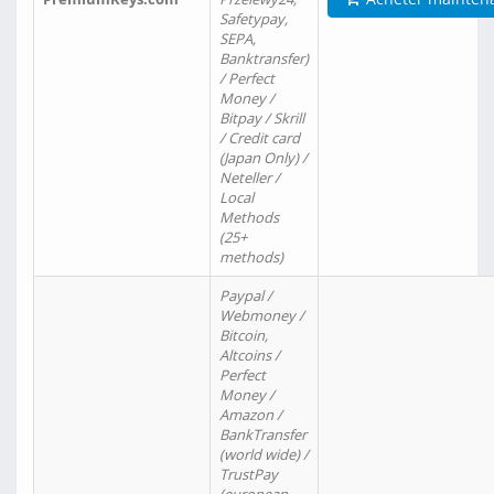
Safetypay,
SEPA,
Banktransfer)
/ Perfect
Money /
Bitpay / Skrill
/ Credit card
(Japan Only) /
Neteller /
Local
Methods
(25+
methods)
Paypal /
Webmoney /
Bitcoin,
Altcoins /
Perfect
Money /
Amazon /
BankTransfer
(world wide) /
TrustPay