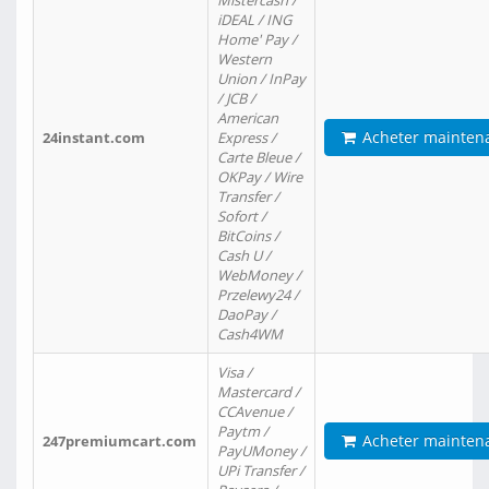
Mistercash /
iDEAL / ING
Home' Pay /
Western
Union / InPay
/ JCB /
American
Acheter mainten
24instant.com
Express /
Carte Bleue /
OKPay / Wire
Transfer /
Sofort /
BitCoins /
Cash U /
WebMoney /
Przelewy24 /
DaoPay /
Cash4WM
Visa /
Mastercard /
CCAvenue /
Paytm /
Acheter mainten
247premiumcart.com
PayUMoney /
UPi Transfer /