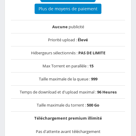
Plus de moyens de paiement
Aucune
publicité
Priorité upload :
Élevé
Hébergeurs sélectionnés :
PAS DE LIMITE
Max Torrent en parallèle :
15
Taille maximale de la queue :
999
Temps de download et d'upload maximal :
96 Heures
Taille maximale du torrent :
500 Go
Téléchargement premium illimité
Pas d'attente avant téléchargement