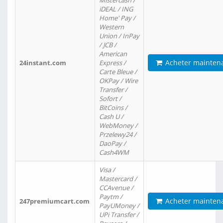
Mistercash /
iDEAL / ING
Home' Pay /
Western
Union / InPay
/ JCB /
American
Acheter mainten
24instant.com
Express /
Carte Bleue /
OKPay / Wire
Transfer /
Sofort /
BitCoins /
Cash U /
WebMoney /
Przelewy24 /
DaoPay /
Cash4WM
Visa /
Mastercard /
CCAvenue /
Paytm /
Acheter mainten
247premiumcart.com
PayUMoney /
UPi Transfer /