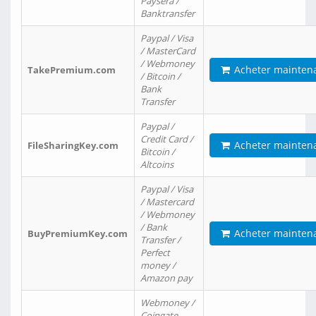
Paysera /
Banktransfer
Paypal / Visa
/ MasterCard
/ Webmoney
Acheter mainten
TakePremium.com
/ Bitcoin /
Bank
Transfer
Paypal /
Credit Card /
Acheter mainten
FileSharingKey.com
Bitcoin /
Altcoins
Paypal / Visa
/ Mastercard
/ Webmoney
/ Bank
Acheter mainten
BuyPremiumKey.com
Transfer /
Perfect
money /
Amazon pay
Webmoney /
Coingate