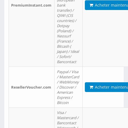
(european
Acheter mainten
PremiumInstant.com
bank
transfer) /
QIWI (CIS
countries) /
Dotpay
(Poland) /
Neosurf
(France) /
Bitcash (
Japan) / Ideal
/ Sofort/
Bancontact
Paypal / Visa
/ MasterCard
/ WebMoney
Acheter mainten
ResellerVoucher.com
/ Discover /
American
Express /
Bitcoin
Visa /
Mastercard /
Bancontact