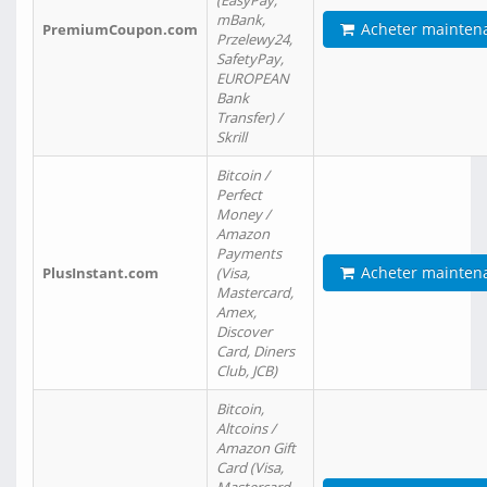
(EasyPay,
mBank,
Acheter mainten
PremiumCoupon.com
Przelewy24,
SafetyPay,
EUROPEAN
Bank
Transfer) /
Skrill
Bitcoin /
Perfect
Money /
Amazon
Payments
Acheter mainten
PlusInstant.com
(Visa,
Mastercard,
Amex,
Discover
Card, Diners
Club, JCB)
Bitcoin,
Altcoins /
Amazon Gift
Card (Visa,