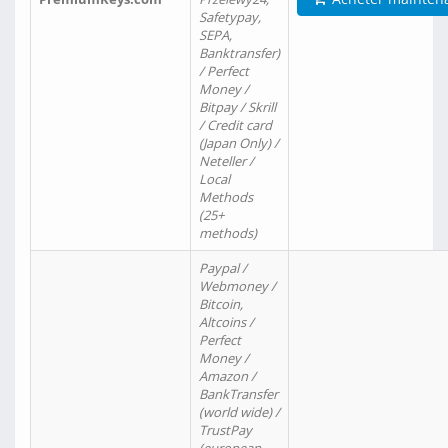
Safetypay,
SEPA,
Banktransfer)
/ Perfect
Money /
Bitpay / Skrill
/ Credit card
(Japan Only) /
Neteller /
Local
Methods
(25+
methods)
Paypal /
Webmoney /
Bitcoin,
Altcoins /
Perfect
Money /
Amazon /
BankTransfer
(world wide) /
TrustPay