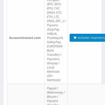
(BTC, BCH,
BTG, CVC,
DASH, ETC,
ETH, LTC,
OMG, ZEC…) /
Paysera
(EasyPay,
mBank,
Acheter mainten
AccountInstant.com
Przelewy24,
SafetyPay,
EUROPEAN
Bank
Transfer) /
Payssion,
Giropay /
Local
Methods
(20+
Methods)
Paypal /
Webmoney /
Bitcoin /
Paysera