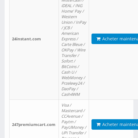
Mistercash /
iDEAL / ING
Home' Pay /
Western
Union / InPay
/ JCB /
American
Acheter mainten
24instant.com
Express /
Carte Bleue /
OKPay / Wire
Transfer /
Sofort /
BitCoins /
Cash U /
WebMoney /
Przelewy24 /
DaoPay /
Cash4WM
Visa /
Mastercard /
CCAvenue /
Paytm /
Acheter mainten
247premiumcart.com
PayUMoney /
UPi Transfer /