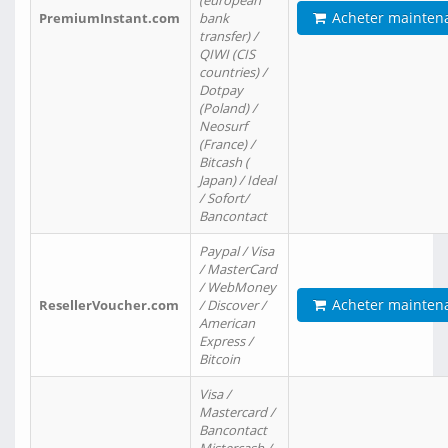
(european
Acheter mainten
PremiumInstant.com
bank
transfer) /
QIWI (CIS
countries) /
Dotpay
(Poland) /
Neosurf
(France) /
Bitcash (
Japan) / Ideal
/ Sofort/
Bancontact
Paypal / Visa
/ MasterCard
/ WebMoney
Acheter mainten
ResellerVoucher.com
/ Discover /
American
Express /
Bitcoin
Visa /
Mastercard /
Bancontact