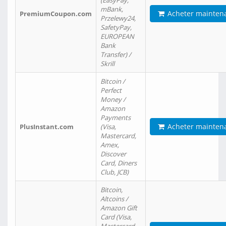
(EasyPay,
mBank,
Acheter mainten
PremiumCoupon.com
Przelewy24,
SafetyPay,
EUROPEAN
Bank
Transfer) /
Skrill
Bitcoin /
Perfect
Money /
Amazon
Payments
Acheter mainten
PlusInstant.com
(Visa,
Mastercard,
Amex,
Discover
Card, Diners
Club, JCB)
Bitcoin,
Altcoins /
Amazon Gift
Card (Visa,