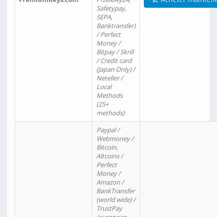
Safetypay,
SEPA,
Banktransfer)
/ Perfect
Money /
Bitpay / Skrill
/ Credit card
(Japan Only) /
Neteller /
Local
Methods
(25+
methods)
Paypal /
Webmoney /
Bitcoin,
Altcoins /
Perfect
Money /
Amazon /
BankTransfer
(world wide) /
TrustPay