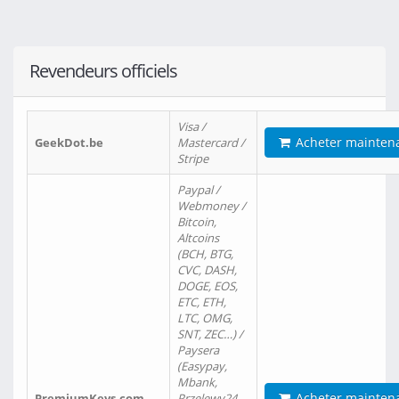
Revendeurs officiels
Visa /
Acheter mainten
GeekDot.be
Mastercard /
Stripe
Paypal /
Webmoney /
Bitcoin,
Altcoins
(BCH, BTG,
CVC, DASH,
DOGE, EOS,
ETC, ETH,
LTC, OMG,
SNT, ZEC…) /
Paysera
(Easypay,
Mbank,
Acheter mainten
PremiumKeys.com
Przelewy24,