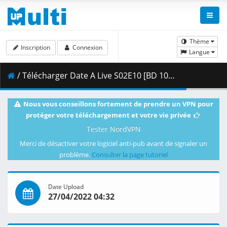
Thème
Inscription
Connexion
Langue
/ Télécharger Date A Live S02E10 [BD 1080p HEVC 10bit FLAC] [Dual-Audio].mkv.003 ( 480.25 MB )
Nous vous conseillons fortement de prendre un VPN pour
protéger votre téléchargement et votre vie privée
Tester NordVPN
Merci de désactiver votre logiciel anti-pub avant de signaler un
problème.
Consulter la page tutoriel
Date Upload
27/04/2022 04:32