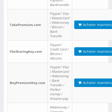
Paysera /
Banktransfer
Paypal / Visa
/ MasterCard
/ Webmoney
Acheter mainten
TakePremium.com
/ Bitcoin /
Bank
Transfer
Paypal /
Credit Card /
Acheter mainten
FileSharingKey.com
Bitcoin /
Altcoins
Paypal / Visa
/ Mastercard
/ Webmoney
/ Bank
Acheter mainten
BuyPremiumKey.com
Transfer /
Perfect
money /
Amazon pay
Webmoney /
Coingate