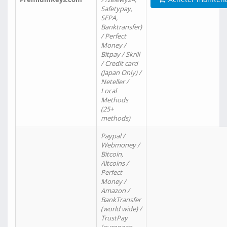
Safetypay,
SEPA,
Banktransfer)
/ Perfect
Money /
Bitpay / Skrill
/ Credit card
(Japan Only) /
Neteller /
Local
Methods
(25+
methods)
Paypal /
Webmoney /
Bitcoin,
Altcoins /
Perfect
Money /
Amazon /
BankTransfer
(world wide) /
TrustPay