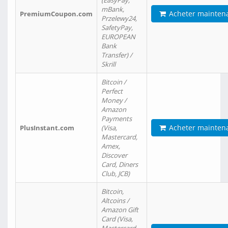
(EasyPay,
mBank,
Acheter mainten
PremiumCoupon.com
Przelewy24,
SafetyPay,
EUROPEAN
Bank
Transfer) /
Skrill
Bitcoin /
Perfect
Money /
Amazon
Payments
Acheter mainten
PlusInstant.com
(Visa,
Mastercard,
Amex,
Discover
Card, Diners
Club, JCB)
Bitcoin,
Altcoins /
Amazon Gift
Card (Visa,