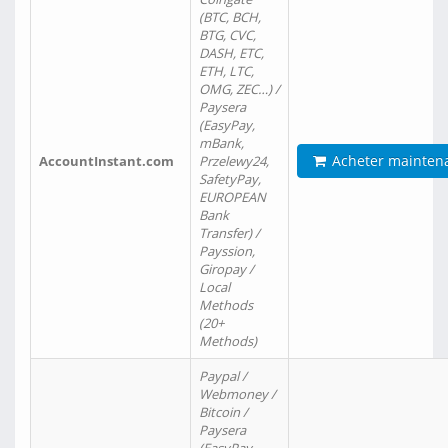
(BTC, BCH,
BTG, CVC,
DASH, ETC,
ETH, LTC,
OMG, ZEC…) /
Paysera
(EasyPay,
mBank,
Acheter mainten
AccountInstant.com
Przelewy24,
SafetyPay,
EUROPEAN
Bank
Transfer) /
Payssion,
Giropay /
Local
Methods
(20+
Methods)
Paypal /
Webmoney /
Bitcoin /
Paysera