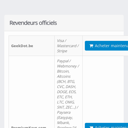
Revendeurs officiels
Visa /
Acheter mainten
GeekDot.be
Mastercard /
Stripe
Paypal /
Webmoney /
Bitcoin,
Altcoins
(BCH, BTG,
CVC, DASH,
DOGE, EOS,
ETC, ETH,
LTC, OMG,
SNT, ZEC…) /
Paysera
(Easypay,
Mbank,
Acheter mainten
PremiumKeys.com
Przelewy24,