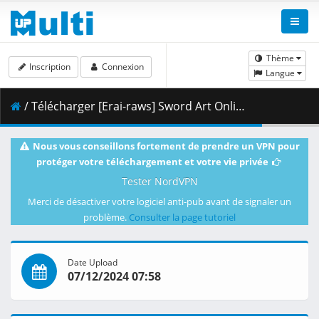
Thème
Inscription
Connexion
Langue
/ Télécharger [Erai-raws] Sword Art Online Alternative - Gun Gale Online II - 10 [1080p CR WEBRip HEVC EAC3][MultiSub][8AD3A48D].mkv.001 ( 286.28 MB )
Nous vous conseillons fortement de prendre un VPN pour
protéger votre téléchargement et votre vie privée
Tester NordVPN
Merci de désactiver votre logiciel anti-pub avant de signaler un
problème.
Consulter la page tutoriel
Date Upload
07/12/2024 07:58