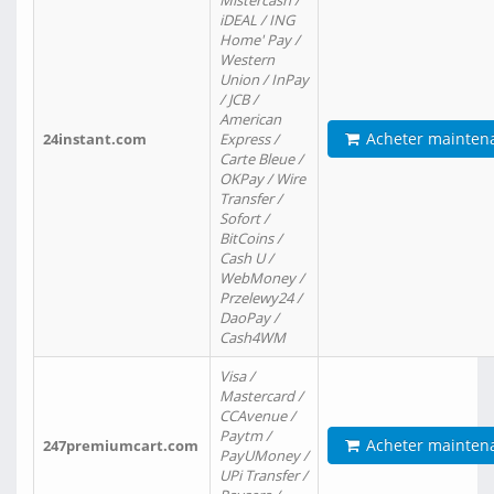
Mistercash /
iDEAL / ING
Home' Pay /
Western
Union / InPay
/ JCB /
American
Acheter mainten
24instant.com
Express /
Carte Bleue /
OKPay / Wire
Transfer /
Sofort /
BitCoins /
Cash U /
WebMoney /
Przelewy24 /
DaoPay /
Cash4WM
Visa /
Mastercard /
CCAvenue /
Paytm /
Acheter mainten
247premiumcart.com
PayUMoney /
UPi Transfer /