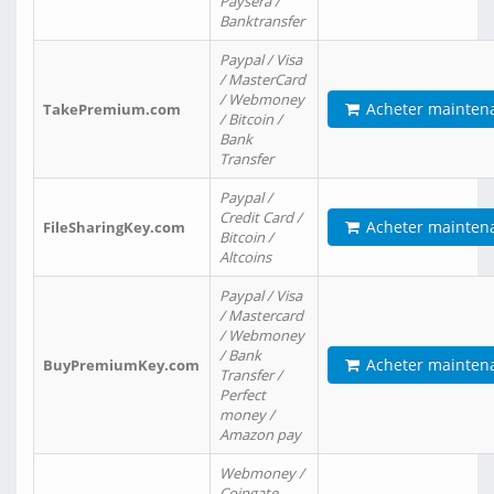
Paysera /
Banktransfer
Paypal / Visa
/ MasterCard
/ Webmoney
Acheter mainten
TakePremium.com
/ Bitcoin /
Bank
Transfer
Paypal /
Credit Card /
Acheter mainten
FileSharingKey.com
Bitcoin /
Altcoins
Paypal / Visa
/ Mastercard
/ Webmoney
/ Bank
Acheter mainten
BuyPremiumKey.com
Transfer /
Perfect
money /
Amazon pay
Webmoney /
Coingate