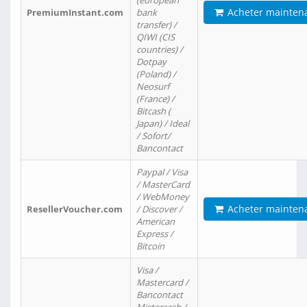
(european
Acheter mainten
PremiumInstant.com
bank
transfer) /
QIWI (CIS
countries) /
Dotpay
(Poland) /
Neosurf
(France) /
Bitcash (
Japan) / Ideal
/ Sofort/
Bancontact
Paypal / Visa
/ MasterCard
/ WebMoney
Acheter mainten
ResellerVoucher.com
/ Discover /
American
Express /
Bitcoin
Visa /
Mastercard /
Bancontact