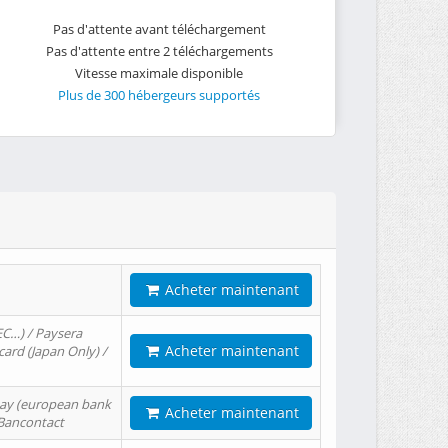
Pas d'attente avant téléchargement
Pas d'attente entre 2 téléchargements
Vitesse maximale disponible
Plus de 300 hébergeurs supportés
Acheter maintenant
EC…) / Paysera
Acheter maintenant
card (Japan Only) /
tPay (european bank
Acheter maintenant
/ Bancontact