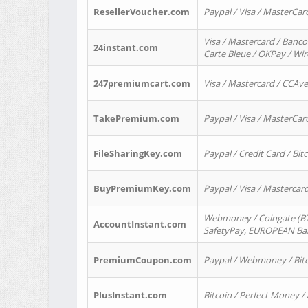
ResellerVoucher.com
Paypal / Visa / MasterCar
Visa / Mastercard / Banco
24instant.com
Carte Bleue / OKPay / Wi
247premiumcart.com
Visa / Mastercard / CCAv
TakePremium.com
Paypal / Visa / MasterCar
FileSharingKey.com
Paypal / Credit Card / Bitc
BuyPremiumKey.com
Paypal / Visa / Masterca
Webmoney / Coingate (BTC
AccountInstant.com
SafetyPay, EUROPEAN Bank
PremiumCoupon.com
Paypal / Webmoney / Bitc
PlusInstant.com
Bitcoin / Perfect Money /