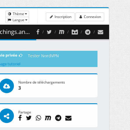
Thème
Inscription
Connexion
Langue
001 ( 469.73 MB )
vie privée
Tester NordVPN
page tutoriel
Nombre de téléchargements
3
Partage