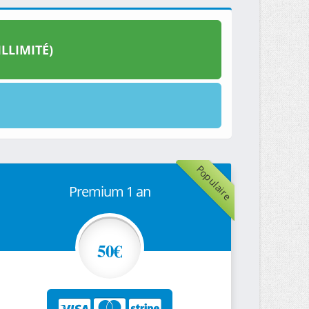
LLIMITÉ)
Populaire
Premium 1 an
50€