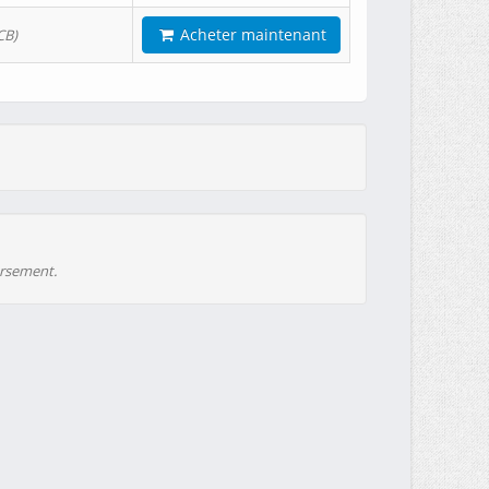
Acheter maintenant
CB)
ursement.