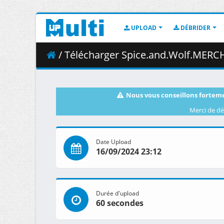
UPLOAD
DÉBRIDER
/ Télécharger Spice.and.Wolf.MERCHANT.MEETS.THE.WISE.WOLF.S01E22
Nous vous conseillons forteme
Merci de dé
Date Upload
16/09/2024 23:12
Durée d'upload
60 secondes