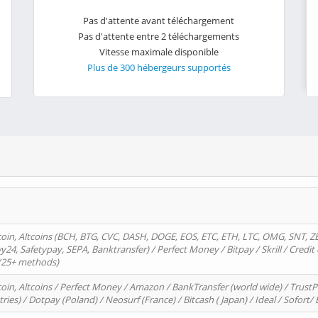
Pas d'attente avant téléchargement
Pas d'attente entre 2 téléchargements
Vitesse maximale disponible
Plus de 300 hébergeurs supportés
oin, Altcoins (BCH, BTG, CVC, DASH, DOGE, EOS, ETC, ETH, LTC, OMG, SNT, Z
4, Safetypay, SEPA, Banktransfer) / Perfect Money / Bitpay / Skrill / Credit 
 (25+ methods)
oin, Altcoins / Perfect Money / Amazon / BankTransfer (world wide) / Trus
tries) / Dotpay (Poland) / Neosurf (France) / Bitcash ( Japan) / Ideal / Sofort