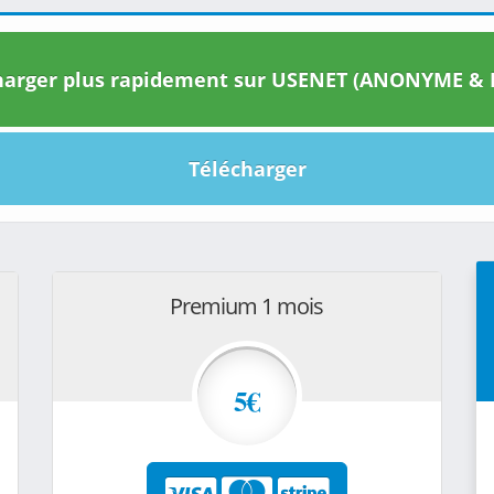
arger plus rapidement sur USENET (ANONYME & I
Télécharger
Premium 1 mois
5€