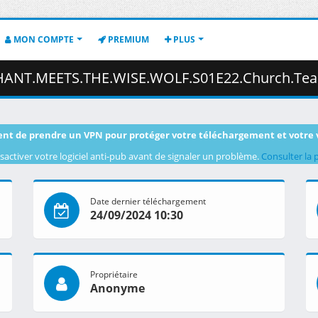
MON COMPTE
PREMIUM
PLUS
.Church.Teachings.and.Memories.of.Father.1080p.CR.WEB-DL.AAC2.0.H.264.DUAL-VARYG.mkv.
nt de prendre un VPN pour protéger votre téléchargement et votre 
sactiver votre logiciel anti-pub avant de signaler un problème.
Consulter la 
Date dernier téléchargement
24/09/2024 10:30
Propriétaire
Anonyme