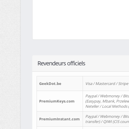
Revendeurs officiels
GeekDot.be
Visa / Mastercard / Stripe
Paypal / Webmoney / Bitc
PremiumKeys.com
(Easypay, Mbank, Przelewy2
Neteller / Local Methods
Paypal / Webmoney / Bitc
PremiumInstant.com
transfer) / QIWI (CIS coun