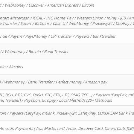
d / WebMoney / Discover / American Express / Bitcoin
ntact Mistercash / iDEAL / ING Home' Pay / Western Union / InPay / JCB / Am
re Transfer / Sofort / BitCoins / Cash U / WebMoney / Przelewy24 / DaoPay 
enue / Paytm / PayUMoney / UPi Transfer / Paysera / Banktransfer
d / Webmoney / Bitcoin / Bank Transfer
oin / Altcoins
rd / Webmoney / Bank Transfer / Perfect money / Amazon pay
, BCH, BTG, CVC, DASH, ETC, ETH, LTC, OMG, ZEC…) / Paysera (EasyPay, mB
 Transfer) / Payssion, Giropay / Local Methods (20+ Methods)
oin / Paysera (EasyPay, mBank, Przelewy24, SafetyPay, EUROPEAN Bank Transf
 Amazon Payments (Visa, Mastercard, Amex, Discover Card, Diners Club, JCB)