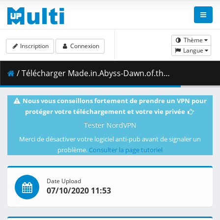
Thème
Inscription
Connexion
Langue
/ Télécharger Made.in.Abyss-Dawn.of.the.Deep.Soul.1080p.Dual-Audio.BDRip.10.bits.DD.x265-EMBER.mkv.006 ( 497.95 MB )
Nous vous conseillons fortement de prendre un VPN pour
protéger votre téléchargement et votre vie privée
Tester NordVPN
Merci de désactiver votre logiciel anti-pub avant de signaler un
problème.
Consulter la page tutoriel
Date Upload
07/10/2020 11:53