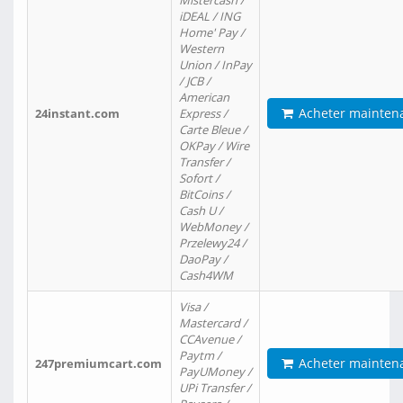
Mistercash /
iDEAL / ING
Home' Pay /
Western
Union / InPay
/ JCB /
American
Acheter mainten
24instant.com
Express /
Carte Bleue /
OKPay / Wire
Transfer /
Sofort /
BitCoins /
Cash U /
WebMoney /
Przelewy24 /
DaoPay /
Cash4WM
Visa /
Mastercard /
CCAvenue /
Paytm /
Acheter mainten
247premiumcart.com
PayUMoney /
UPi Transfer /