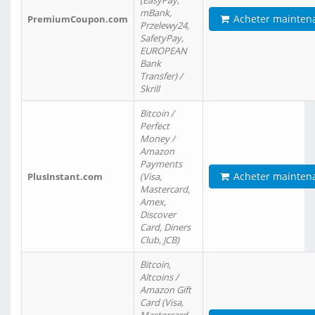
(EasyPay,
mBank,
Acheter mainten
PremiumCoupon.com
Przelewy24,
SafetyPay,
EUROPEAN
Bank
Transfer) /
Skrill
Bitcoin /
Perfect
Money /
Amazon
Payments
Acheter mainten
PlusInstant.com
(Visa,
Mastercard,
Amex,
Discover
Card, Diners
Club, JCB)
Bitcoin,
Altcoins /
Amazon Gift
Card (Visa,