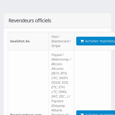
Revendeurs officiels
Visa /
Acheter mainten
GeekDot.be
Mastercard /
Stripe
Paypal /
Webmoney /
Bitcoin,
Altcoins
(BCH, BTG,
CVC, DASH,
DOGE, EOS,
ETC, ETH,
LTC, OMG,
SNT, ZEC…) /
Paysera
(Easypay,
Mbank,
Acheter mainten
PremiumKeys.com
Przelewy24,