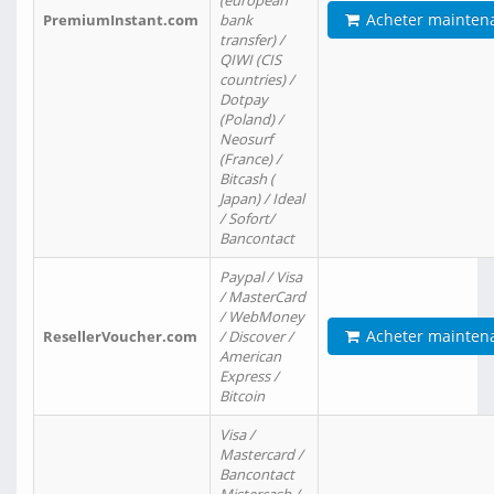
(european
Acheter mainten
PremiumInstant.com
bank
transfer) /
QIWI (CIS
countries) /
Dotpay
(Poland) /
Neosurf
(France) /
Bitcash (
Japan) / Ideal
/ Sofort/
Bancontact
Paypal / Visa
/ MasterCard
/ WebMoney
Acheter mainten
ResellerVoucher.com
/ Discover /
American
Express /
Bitcoin
Visa /
Mastercard /
Bancontact