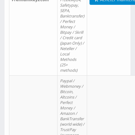
Safetypay,
SEPA,
Banktransfer)
/ Perfect
Money /
Bitpay / Skrill
/ Credit card
(Japan Only) /
Neteller /
Local
Methods
(25+
methods)
Paypal /
Webmoney /
Bitcoin,
Altcoins /
Perfect
Money /
Amazon /
BankTransfer
(world wide) /
TrustPay