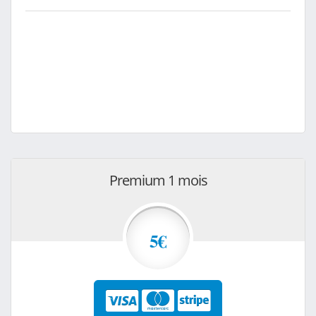
Premium 1 mois
5€