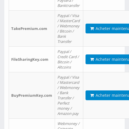
Paysera /
Banktransfer
Paypal / Visa
/ MasterCard
/ Webmoney
Acheter mainten
TakePremium.com
/ Bitcoin /
Bank
Transfer
Paypal /
Credit Card /
Acheter mainten
FileSharingKey.com
Bitcoin /
Altcoins
Paypal / Visa
/ Mastercard
/ Webmoney
/ Bank
Acheter mainten
BuyPremiumKey.com
Transfer /
Perfect
money /
Amazon pay
Webmoney /
Coingate