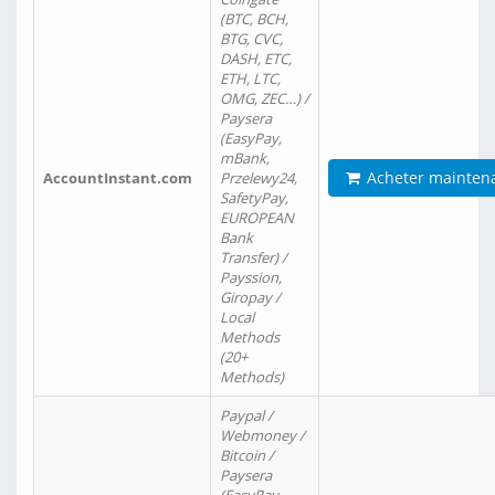
(BTC, BCH,
BTG, CVC,
DASH, ETC,
ETH, LTC,
OMG, ZEC…) /
Paysera
(EasyPay,
mBank,
Acheter mainten
AccountInstant.com
Przelewy24,
SafetyPay,
EUROPEAN
Bank
Transfer) /
Payssion,
Giropay /
Local
Methods
(20+
Methods)
Paypal /
Webmoney /
Bitcoin /
Paysera