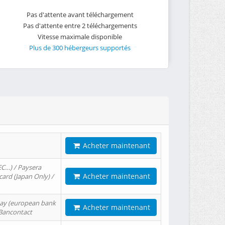
Pas d'attente avant téléchargement
Pas d'attente entre 2 téléchargements
Vitesse maximale disponible
Plus de 300 hébergeurs supportés
Acheter maintenant
EC…) / Paysera
Acheter maintenant
card (Japan Only) /
tPay (european bank
Acheter maintenant
/ Bancontact