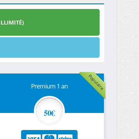
LLIMITÉ)
Populaire
Premium 1 an
50€