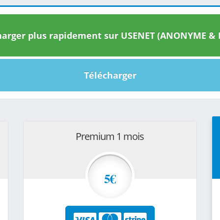
arger plus rapidement sur USENET (ANONYME & I
Télécharger
Premium 1 mois
5€