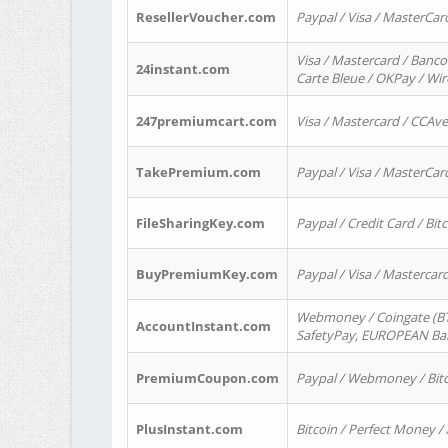
ResellerVoucher.com
Paypal / Visa / MasterCar
Visa / Mastercard / Banco
24instant.com
Carte Bleue / OKPay / Wi
247premiumcart.com
Visa / Mastercard / CCAv
TakePremium.com
Paypal / Visa / MasterCar
FileSharingKey.com
Paypal / Credit Card / Bitc
BuyPremiumKey.com
Paypal / Visa / Masterca
Webmoney / Coingate (BTC
AccountInstant.com
SafetyPay, EUROPEAN Bank
PremiumCoupon.com
Paypal / Webmoney / Bitc
PlusInstant.com
Bitcoin / Perfect Money /