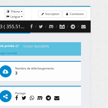
Thème
Inscription
Connexion
Langue
5.51 MB )
vie privée
Tester NordVPN
page tutoriel
Nombre de téléchargements
3
Partage