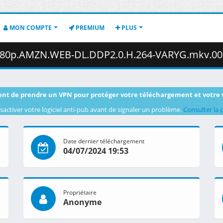
MON COMPTE
PREMIUM
PLUS
80p.AMZN.WEB-DL.DDP2.0.H.264-VARYG.mkv.003 ( 35
nt de prendre un VPN pour protéger votre téléchargement et votre 
sactiver votre logiciel anti-pub avant de signaler un problème.
Consulter la 
Date dernier téléchargement
04/07/2024 19:53
Propriétaire
Anonyme