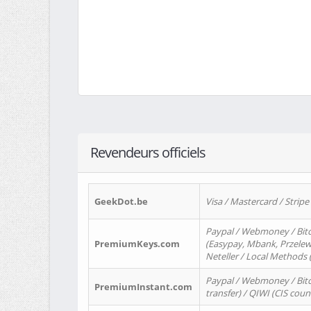
Revendeurs officiels
GeekDot.be
Visa / Mastercard / Stripe
Paypal / Webmoney / Bitc
PremiumKeys.com
(Easypay, Mbank, Przelewy2
Neteller / Local Methods
Paypal / Webmoney / Bitc
PremiumInstant.com
transfer) / QIWI (CIS coun