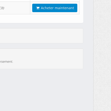
Acheter maintenant
CB)
ursement.