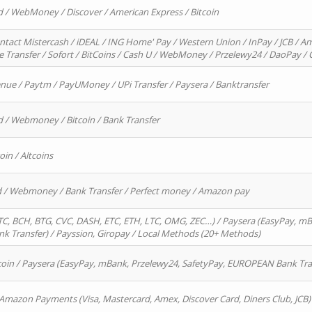
d / WebMoney / Discover / American Express / Bitcoin
ntact Mistercash / iDEAL / ING Home' Pay / Western Union / InPay / JCB / Am
re Transfer / Sofort / BitCoins / Cash U / WebMoney / Przelewy24 / DaoPay 
enue / Paytm / PayUMoney / UPi Transfer / Paysera / Banktransfer
d / Webmoney / Bitcoin / Bank Transfer
oin / Altcoins
rd / Webmoney / Bank Transfer / Perfect money / Amazon pay
, BCH, BTG, CVC, DASH, ETC, ETH, LTC, OMG, ZEC…) / Paysera (EasyPay, mB
 Transfer) / Payssion, Giropay / Local Methods (20+ Methods)
oin / Paysera (EasyPay, mBank, Przelewy24, SafetyPay, EUROPEAN Bank Transf
 Amazon Payments (Visa, Mastercard, Amex, Discover Card, Diners Club, JCB)