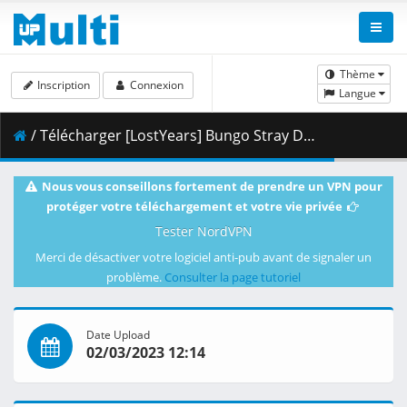
Thème
Inscription
Connexion
Langue
/ Télécharger [LostYears] Bungo Stray Dogs - S04E07 (WEB 1080p Hi10 AAC E-AC-3) [531F053E].mkv.001 ( 380.23 MB )
Nous vous conseillons fortement de prendre un VPN pour
protéger votre téléchargement et votre vie privée
Tester NordVPN
Merci de désactiver votre logiciel anti-pub avant de signaler un
problème.
Consulter la page tutoriel
Date Upload
02/03/2023 12:14