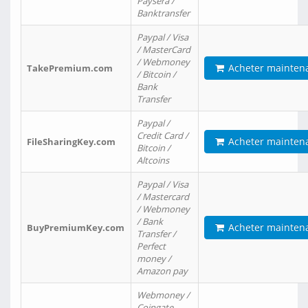
Paysera /
Banktransfer
Paypal / Visa
/ MasterCard
/ Webmoney
Acheter mainten
TakePremium.com
/ Bitcoin /
Bank
Transfer
Paypal /
Credit Card /
Acheter mainten
FileSharingKey.com
Bitcoin /
Altcoins
Paypal / Visa
/ Mastercard
/ Webmoney
/ Bank
Acheter mainten
BuyPremiumKey.com
Transfer /
Perfect
money /
Amazon pay
Webmoney /
Coingate