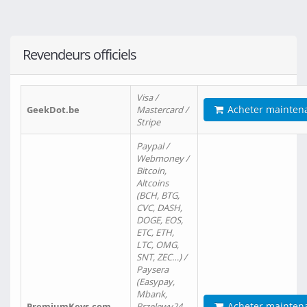
Revendeurs officiels
Visa /
Acheter mainten
GeekDot.be
Mastercard /
Stripe
Paypal /
Webmoney /
Bitcoin,
Altcoins
(BCH, BTG,
CVC, DASH,
DOGE, EOS,
ETC, ETH,
LTC, OMG,
SNT, ZEC…) /
Paysera
(Easypay,
Mbank,
Acheter mainten
PremiumKeys.com
Przelewy24,