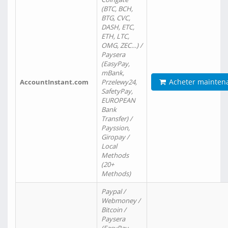
(BTC, BCH,
BTG, CVC,
DASH, ETC,
ETH, LTC,
OMG, ZEC…) /
Paysera
(EasyPay,
mBank,
Acheter mainten
AccountInstant.com
Przelewy24,
SafetyPay,
EUROPEAN
Bank
Transfer) /
Payssion,
Giropay /
Local
Methods
(20+
Methods)
Paypal /
Webmoney /
Bitcoin /
Paysera