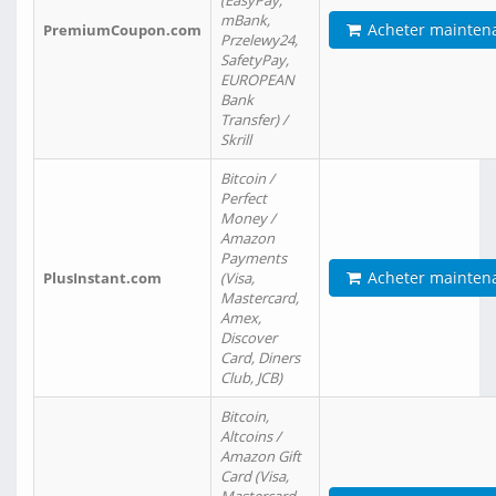
(EasyPay,
mBank,
Acheter mainten
PremiumCoupon.com
Przelewy24,
SafetyPay,
EUROPEAN
Bank
Transfer) /
Skrill
Bitcoin /
Perfect
Money /
Amazon
Payments
Acheter mainten
PlusInstant.com
(Visa,
Mastercard,
Amex,
Discover
Card, Diners
Club, JCB)
Bitcoin,
Altcoins /
Amazon Gift
Card (Visa,