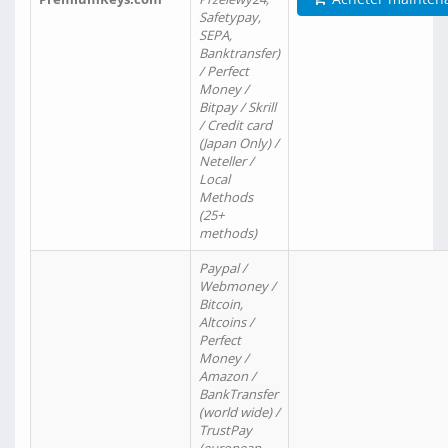
Safetypay,
SEPA,
Banktransfer)
/ Perfect
Money /
Bitpay / Skrill
/ Credit card
(Japan Only) /
Neteller /
Local
Methods
(25+
methods)
Paypal /
Webmoney /
Bitcoin,
Altcoins /
Perfect
Money /
Amazon /
BankTransfer
(world wide) /
TrustPay