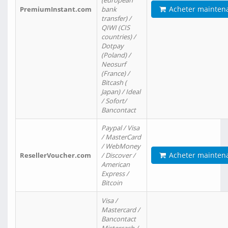
(european
Acheter mainten
PremiumInstant.com
bank
transfer) /
QIWI (CIS
countries) /
Dotpay
(Poland) /
Neosurf
(France) /
Bitcash (
Japan) / Ideal
/ Sofort/
Bancontact
Paypal / Visa
/ MasterCard
/ WebMoney
Acheter mainten
ResellerVoucher.com
/ Discover /
American
Express /
Bitcoin
Visa /
Mastercard /
Bancontact