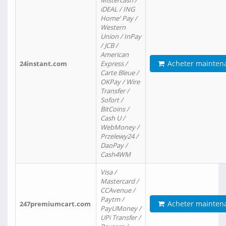
Mistercash /
iDEAL / ING
Home' Pay /
Western
Union / InPay
/ JCB /
American
Acheter mainten
24instant.com
Express /
Carte Bleue /
OKPay / Wire
Transfer /
Sofort /
BitCoins /
Cash U /
WebMoney /
Przelewy24 /
DaoPay /
Cash4WM
Visa /
Mastercard /
CCAvenue /
Paytm /
Acheter mainten
247premiumcart.com
PayUMoney /
UPi Transfer /