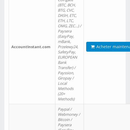
(BTC, BCH,
BTG, CVC,
DASH, ETC,
ETH, LTC,
OMG, ZEC…) /
Paysera
(EasyPay,
mBank,
Acheter mainten
AccountInstant.com
Przelewy24,
SafetyPay,
EUROPEAN
Bank
Transfer) /
Payssion,
Giropay /
Local
Methods
(20+
Methods)
Paypal /
Webmoney /
Bitcoin /
Paysera