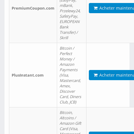
(EasyPay,
mBank,
Acheter mainten
PremiumCoupon.com
Przelewy24,
SafetyPay,
EUROPEAN
Bank
Transfer) /
Skrill
Bitcoin /
Perfect
Money /
Amazon
Payments
Acheter mainten
PlusInstant.com
(Visa,
Mastercard,
Amex,
Discover
Card, Diners
Club, JCB)
Bitcoin,
Altcoins /
Amazon Gift
Card (Visa,