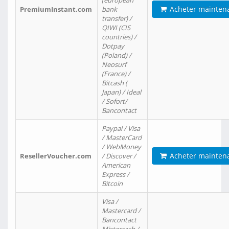
(european
Acheter mainten
PremiumInstant.com
bank
transfer) /
QIWI (CIS
countries) /
Dotpay
(Poland) /
Neosurf
(France) /
Bitcash (
Japan) / Ideal
/ Sofort/
Bancontact
Paypal / Visa
/ MasterCard
/ WebMoney
Acheter mainten
ResellerVoucher.com
/ Discover /
American
Express /
Bitcoin
Visa /
Mastercard /
Bancontact