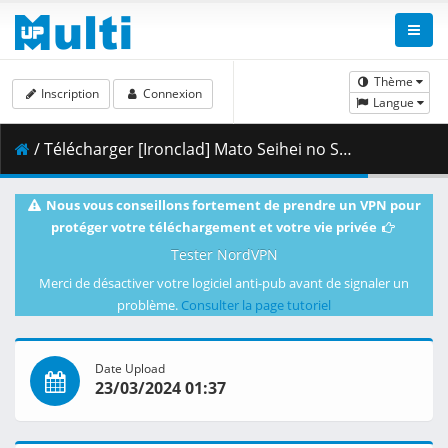
Thème
Inscription
Connexion
Langue
/ Télécharger [Ironclad] Mato Seihei no Slave - 01 [10bit.1080p.AV1].mkv.002 ( 280.89 MB )
Nous vous conseillons fortement de prendre un VPN pour
protéger votre téléchargement et votre vie privée
Tester NordVPN
Merci de désactiver votre logiciel anti-pub avant de signaler un
problème.
Consulter la page tutoriel
Date Upload
23/03/2024 01:37