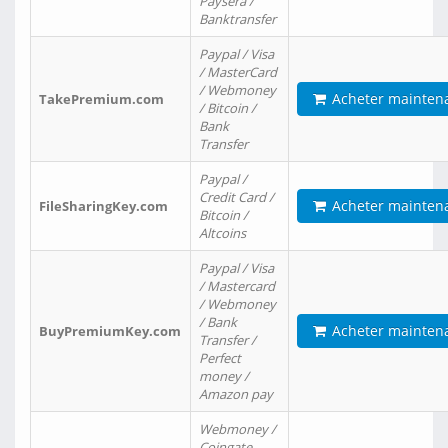
Paysera /
Banktransfer
Paypal / Visa
/ MasterCard
/ Webmoney
Acheter mainten
TakePremium.com
/ Bitcoin /
Bank
Transfer
Paypal /
Credit Card /
Acheter mainten
FileSharingKey.com
Bitcoin /
Altcoins
Paypal / Visa
/ Mastercard
/ Webmoney
/ Bank
Acheter mainten
BuyPremiumKey.com
Transfer /
Perfect
money /
Amazon pay
Webmoney /
Coingate