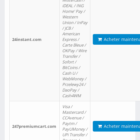
Mistercash /
iDEAL / ING
Home' Pay /
Western
Union / InPay
/ JCB /
American
Acheter mainten
24instant.com
Express /
Carte Bleue /
OKPay / Wire
Transfer /
Sofort /
BitCoins /
Cash U /
WebMoney /
Przelewy24 /
DaoPay /
Cash4WM
Visa /
Mastercard /
CCAvenue /
Paytm /
Acheter mainten
247premiumcart.com
PayUMoney /
UPi Transfer /