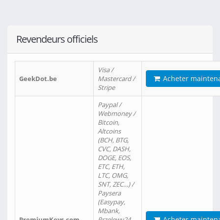
Revendeurs officiels
Visa /
Acheter mainten
GeekDot.be
Mastercard /
Stripe
Paypal /
Webmoney /
Bitcoin,
Altcoins
(BCH, BTG,
CVC, DASH,
DOGE, EOS,
ETC, ETH,
LTC, OMG,
SNT, ZEC…) /
Paysera
(Easypay,
Mbank,
Acheter mainten
PremiumKeys.com
Przelewy24,