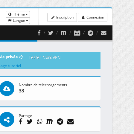
Thème
Inscription
Connexion
Langue
vie privée
Tester NordVPN
page tutoriel
Nombre de téléchargements
33
Partage