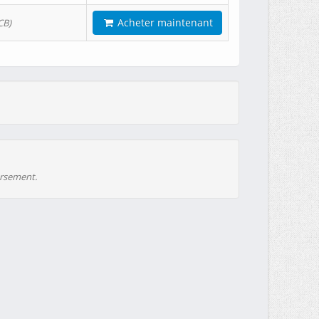
Acheter maintenant
CB)
ursement.