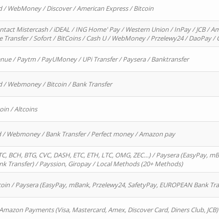
d / WebMoney / Discover / American Express / Bitcoin
ntact Mistercash / iDEAL / ING Home' Pay / Western Union / InPay / JCB / Am
re Transfer / Sofort / BitCoins / Cash U / WebMoney / Przelewy24 / DaoPay 
enue / Paytm / PayUMoney / UPi Transfer / Paysera / Banktransfer
d / Webmoney / Bitcoin / Bank Transfer
oin / Altcoins
rd / Webmoney / Bank Transfer / Perfect money / Amazon pay
, BCH, BTG, CVC, DASH, ETC, ETH, LTC, OMG, ZEC…) / Paysera (EasyPay, mB
 Transfer) / Payssion, Giropay / Local Methods (20+ Methods)
oin / Paysera (EasyPay, mBank, Przelewy24, SafetyPay, EUROPEAN Bank Transf
 Amazon Payments (Visa, Mastercard, Amex, Discover Card, Diners Club, JCB)