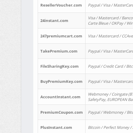
ResellerVoucher.com
Paypal / Visa / MasterCar
Visa / Mastercard / Banco
24instant.com
Carte Bleue / OKPay / Wi
247premiumcart.com
Visa / Mastercard / CCAv
TakePremium.com
Paypal / Visa / MasterCar
FileSharingKey.com
Paypal / Credit Card / Bitc
BuyPremiumKey.com
Paypal / Visa / Masterca
Webmoney / Coingate (BTC
AccountInstant.com
SafetyPay, EUROPEAN Bank
PremiumCoupon.com
Paypal / Webmoney / Bitc
PlusInstant.com
Bitcoin / Perfect Money /