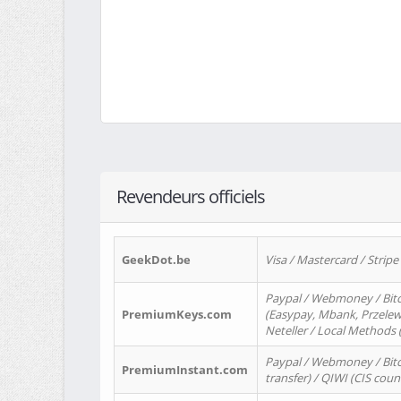
Revendeurs officiels
GeekDot.be
Visa / Mastercard / Stripe
Paypal / Webmoney / Bitc
PremiumKeys.com
(Easypay, Mbank, Przelewy2
Neteller / Local Methods
Paypal / Webmoney / Bitc
PremiumInstant.com
transfer) / QIWI (CIS coun