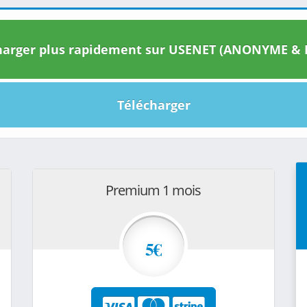
arger plus rapidement sur USENET (ANONYME & I
Télécharger
Premium 1 mois
5€