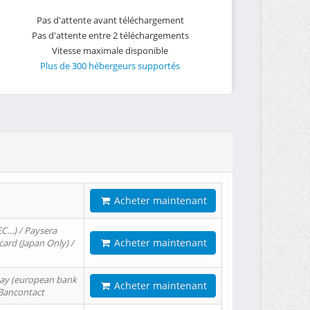
Pas d'attente avant téléchargement
Pas d'attente entre 2 téléchargements
Vitesse maximale disponible
Plus de 300 hébergeurs supportés
Acheter maintenant
EC…) / Paysera
Acheter maintenant
card (Japan Only) /
tPay (european bank
Acheter maintenant
/ Bancontact