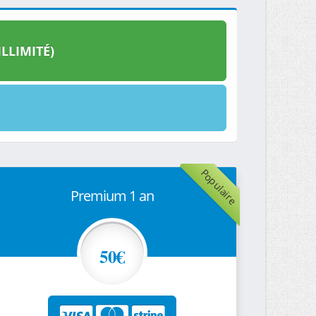
LLIMITÉ)
Populaire
Premium 1 an
50€