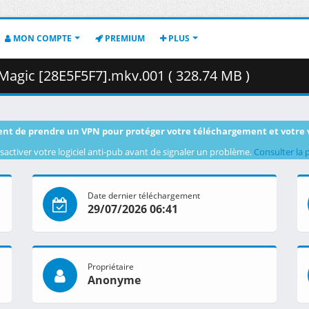
MON COMPTE
PREMIUM
PLUS
Magic [28E5F5F7].mkv.001 ( 328.74 MB )
nt de prendre un VPN pour protéger votre téléchargement et votre 
sactiver votre logiciel anti-pub avant de signaler un problème.
Consulter la 
Date dernier téléchargement
29/07/2026 06:41
Propriétaire
Anonyme