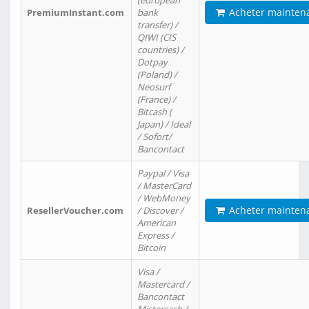
(european
Acheter mainten
PremiumInstant.com
bank
transfer) /
QIWI (CIS
countries) /
Dotpay
(Poland) /
Neosurf
(France) /
Bitcash (
Japan) / Ideal
/ Sofort/
Bancontact
Paypal / Visa
/ MasterCard
/ WebMoney
Acheter mainten
ResellerVoucher.com
/ Discover /
American
Express /
Bitcoin
Visa /
Mastercard /
Bancontact