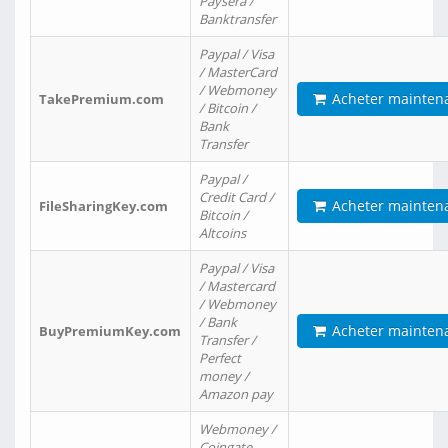
Paysera /
Banktransfer
Paypal / Visa
/ MasterCard
/ Webmoney
Acheter mainten
TakePremium.com
/ Bitcoin /
Bank
Transfer
Paypal /
Credit Card /
Acheter mainten
FileSharingKey.com
Bitcoin /
Altcoins
Paypal / Visa
/ Mastercard
/ Webmoney
/ Bank
Acheter mainten
BuyPremiumKey.com
Transfer /
Perfect
money /
Amazon pay
Webmoney /
Coingate