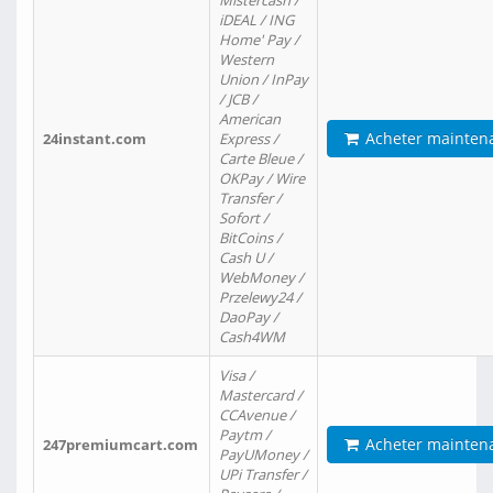
Mistercash /
iDEAL / ING
Home' Pay /
Western
Union / InPay
/ JCB /
American
Acheter mainten
24instant.com
Express /
Carte Bleue /
OKPay / Wire
Transfer /
Sofort /
BitCoins /
Cash U /
WebMoney /
Przelewy24 /
DaoPay /
Cash4WM
Visa /
Mastercard /
CCAvenue /
Paytm /
Acheter mainten
247premiumcart.com
PayUMoney /
UPi Transfer /