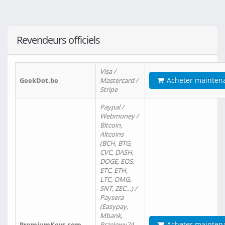
Revendeurs officiels
Visa /
Acheter mainten
GeekDot.be
Mastercard /
Stripe
Paypal /
Webmoney /
Bitcoin,
Altcoins
(BCH, BTG,
CVC, DASH,
DOGE, EOS,
ETC, ETH,
LTC, OMG,
SNT, ZEC…) /
Paysera
(Easypay,
Mbank,
Acheter mainten
PremiumKeys.com
Przelewy24,