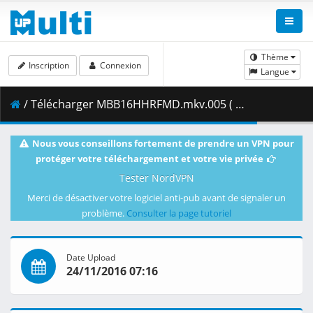
Thème
Inscription
Connexion
Langue
/ Télécharger MBB16HHRFMD.mkv.005 ( 200.00 MB )
Nous vous conseillons fortement de prendre un VPN pour
protéger votre téléchargement et votre vie privée
Tester NordVPN
Merci de désactiver votre logiciel anti-pub avant de signaler un
problème.
Consulter la page tutoriel
Date Upload
24/11/2016 07:16