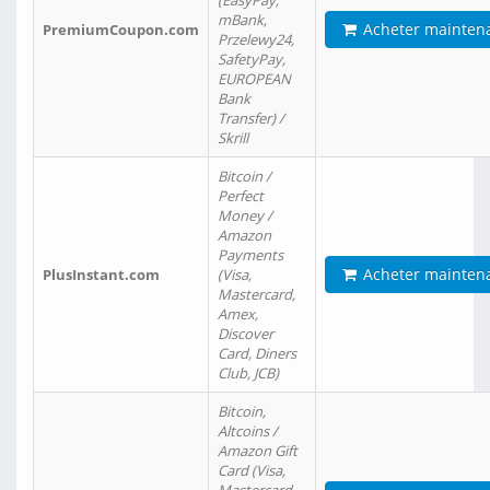
(EasyPay,
mBank,
Acheter mainten
PremiumCoupon.com
Przelewy24,
SafetyPay,
EUROPEAN
Bank
Transfer) /
Skrill
Bitcoin /
Perfect
Money /
Amazon
Payments
Acheter mainten
PlusInstant.com
(Visa,
Mastercard,
Amex,
Discover
Card, Diners
Club, JCB)
Bitcoin,
Altcoins /
Amazon Gift
Card (Visa,