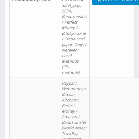
Safetypay,
SEPA,
Banktransfer)
/ Perfect
Money /
Bitpay / Skrill
/ Credit card
(Japan Only) /
Neteller /
Local
Methods
(25+
methods)
Paypal /
Webmoney /
Bitcoin,
Altcoins /
Perfect
Money /
Amazon /
BankTransfer
(world wide) /
TrustPay