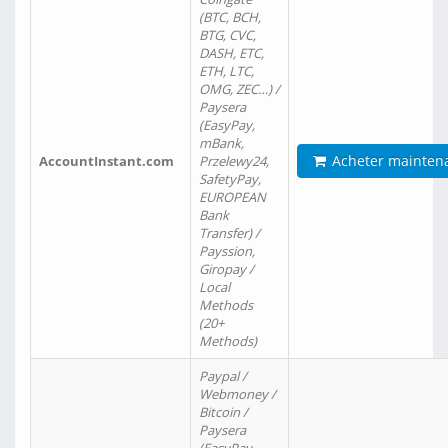
(BTC, BCH,
BTG, CVC,
DASH, ETC,
ETH, LTC,
OMG, ZEC…) /
Paysera
(EasyPay,
mBank,
Acheter mainten
AccountInstant.com
Przelewy24,
SafetyPay,
EUROPEAN
Bank
Transfer) /
Payssion,
Giropay /
Local
Methods
(20+
Methods)
Paypal /
Webmoney /
Bitcoin /
Paysera