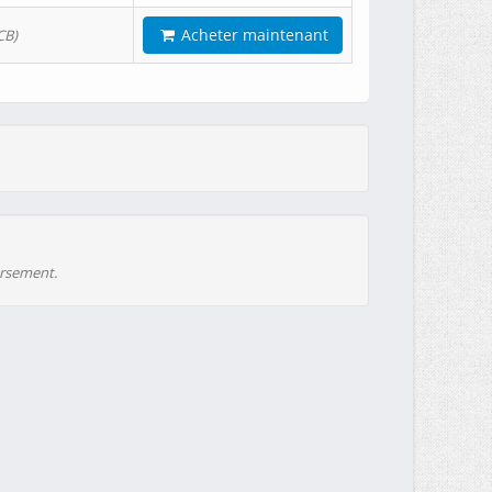
Acheter maintenant
CB)
ursement.