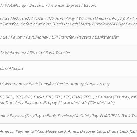
d / WebMoney / Discover / American Express / Bitcoin
ntact Mistercash / iDEAL / ING Home' Pay / Western Union / InPay / JCB / Am
re Transfer / Sofort / BitCoins / Cash U / WebMoney / Przelewy24 / DaoPay 
enue / Paytm / PayUMoney / UPi Transfer / Paysera / Banktransfer
d / Webmoney / Bitcoin / Bank Transfer
oin / Altcoins
rd / Webmoney / Bank Transfer / Perfect money / Amazon pay
, BCH, BTG, CVC, DASH, ETC, ETH, LTC, OMG, ZEC…) / Paysera (EasyPay, mB
 Transfer) / Payssion, Giropay / Local Methods (20+ Methods)
oin / Paysera (EasyPay, mBank, Przelewy24, SafetyPay, EUROPEAN Bank Transf
 Amazon Payments (Visa, Mastercard, Amex, Discover Card, Diners Club, JCB)