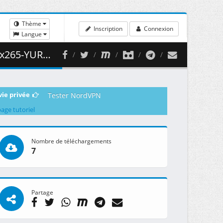
Thème
Inscription
Connexion
Langue
 411.27 MB )
vie privée
Tester NordVPN
page tutoriel
Nombre de téléchargements
7
Partage