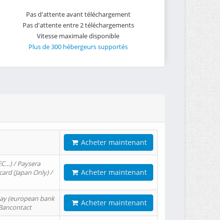
Pas d'attente avant téléchargement
Pas d'attente entre 2 téléchargements
Vitesse maximale disponible
Plus de 300 hébergeurs supportés
Acheter maintenant
EC…) / Paysera
Acheter maintenant
card (Japan Only) /
tPay (european bank
Acheter maintenant
/ Bancontact