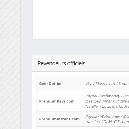
Revendeurs officiels
GeekDot.be
Visa / Mastercard / Stripe
Paypal / Webmoney / Bitc
PremiumKeys.com
(Easypay, Mbank, Przelewy2
Neteller / Local Methods
Paypal / Webmoney / Bitc
PremiumInstant.com
transfer) / QIWI (CIS coun