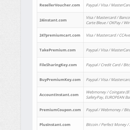
ResellerVoucher.com
Paypal / Visa / MasterCar
Visa / Mastercard / Banco
24instant.com
Carte Bleue / OKPay / Wi
247premiumcart.com
Visa / Mastercard / CCAv
TakePremium.com
Paypal / Visa / MasterCar
FileSharingKey.com
Paypal / Credit Card / Bitc
BuyPremiumKey.com
Paypal / Visa / Masterca
Webmoney / Coingate (BTC
AccountInstant.com
SafetyPay, EUROPEAN Bank
PremiumCoupon.com
Paypal / Webmoney / Bitc
PlusInstant.com
Bitcoin / Perfect Money /