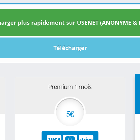
arger plus rapidement sur USENET (ANONYME & I
Télécharger
Premium 1 mois
5€