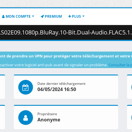
MON COMPTE
PREMIUM
PLUS
080p.BluRay.10-Bit.Dual-Audio.FLAC5.1.x265-YURASUKA.mkv.001 (
nt de prendre un VPN pour protéger votre téléchargement et votre 
sactiver votre logiciel anti-pub avant de signaler un problème.
Consulter la 
Date dernier téléchargement
04/05/2024 16:50
Propriétaire
Anonyme