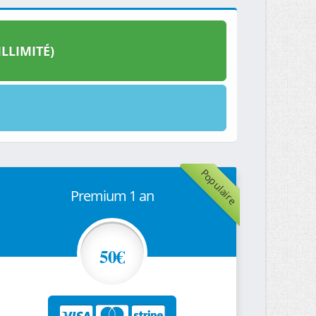
LLIMITÉ)
Populaire
Premium 1 an
50€