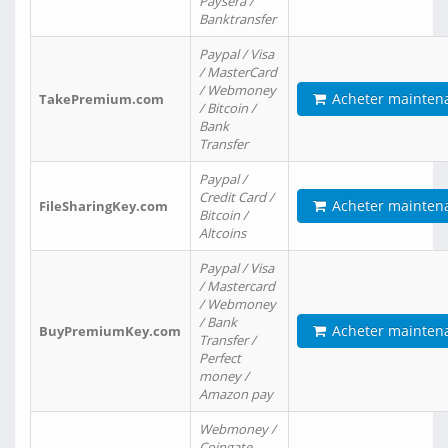
Paysera /
Banktransfer
Paypal / Visa
/ MasterCard
/ Webmoney
Acheter mainten
TakePremium.com
/ Bitcoin /
Bank
Transfer
Paypal /
Credit Card /
Acheter mainten
FileSharingKey.com
Bitcoin /
Altcoins
Paypal / Visa
/ Mastercard
/ Webmoney
/ Bank
Acheter mainten
BuyPremiumKey.com
Transfer /
Perfect
money /
Amazon pay
Webmoney /
Coingate