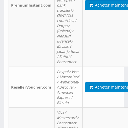
(european
Acheter mainten
PremiumInstant.com
bank
transfer) /
QIWI (CIS
countries) /
Dotpay
(Poland) /
Neosurf
(France) /
Bitcash (
Japan) / Ideal
/ Sofort/
Bancontact
Paypal / Visa
/ MasterCard
/ WebMoney
Acheter mainten
ResellerVoucher.com
/ Discover /
American
Express /
Bitcoin
Visa /
Mastercard /
Bancontact