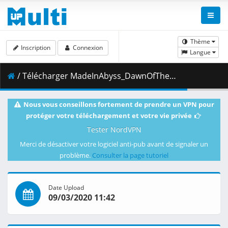
Thème
Inscription
Connexion
Langue
/ Télécharger MadeInAbyss_DawnOfTheDeepSoul.2020.ABYSSDELVER.CAM_ENGSUB.mkv.007 ( 444.32 MB )
Nous vous conseillons fortement de prendre un VPN pour
protéger votre téléchargement et votre vie privée
Tester NordVPN
Merci de désactiver votre logiciel anti-pub avant de signaler un
problème.
Consulter la page tutoriel
Date Upload
09/03/2020 11:42