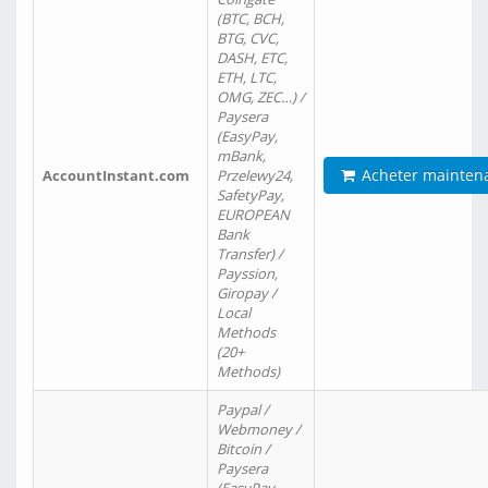
(BTC, BCH,
BTG, CVC,
DASH, ETC,
ETH, LTC,
OMG, ZEC…) /
Paysera
(EasyPay,
mBank,
Acheter mainten
AccountInstant.com
Przelewy24,
SafetyPay,
EUROPEAN
Bank
Transfer) /
Payssion,
Giropay /
Local
Methods
(20+
Methods)
Paypal /
Webmoney /
Bitcoin /
Paysera