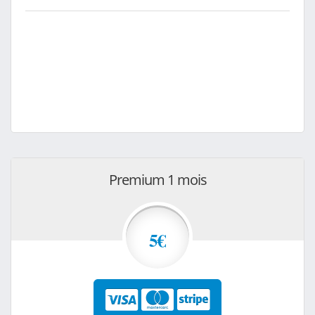
Premium 1 mois
5€