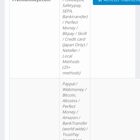
Safetypay,
SEPA,
Banktransfer)
/ Perfect
Money /
Bitpay / Skrill
/ Credit card
(Japan Only) /
Neteller /
Local
Methods
(25+
methods)
Paypal /
Webmoney /
Bitcoin,
Altcoins /
Perfect
Money /
Amazon /
BankTransfer
(world wide) /
TrustPay