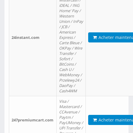
Mistercash /
iDEAL / ING
Home' Pay /
Western
Union / InPay
/ JCB /
American
Acheter mainten
24instant.com
Express /
Carte Bleue /
OKPay / Wire
Transfer /
Sofort /
BitCoins /
Cash U /
WebMoney /
Przelewy24 /
DaoPay /
Cash4WM
Visa /
Mastercard /
CCAvenue /
Paytm /
Acheter mainten
247premiumcart.com
PayUMoney /
UPi Transfer /