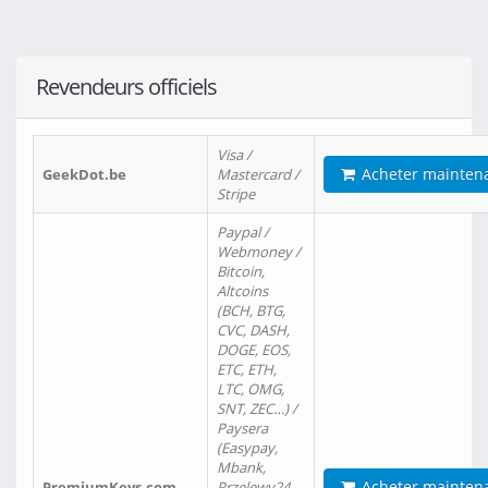
Revendeurs officiels
Visa /
Acheter mainten
GeekDot.be
Mastercard /
Stripe
Paypal /
Webmoney /
Bitcoin,
Altcoins
(BCH, BTG,
CVC, DASH,
DOGE, EOS,
ETC, ETH,
LTC, OMG,
SNT, ZEC…) /
Paysera
(Easypay,
Mbank,
Acheter mainten
PremiumKeys.com
Przelewy24,