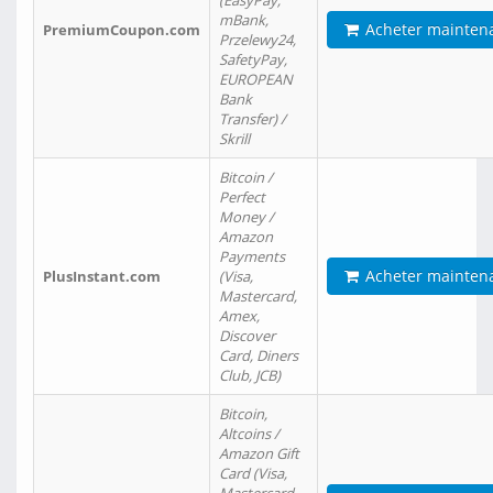
(EasyPay,
mBank,
Acheter mainten
PremiumCoupon.com
Przelewy24,
SafetyPay,
EUROPEAN
Bank
Transfer) /
Skrill
Bitcoin /
Perfect
Money /
Amazon
Payments
Acheter mainten
PlusInstant.com
(Visa,
Mastercard,
Amex,
Discover
Card, Diners
Club, JCB)
Bitcoin,
Altcoins /
Amazon Gift
Card (Visa,