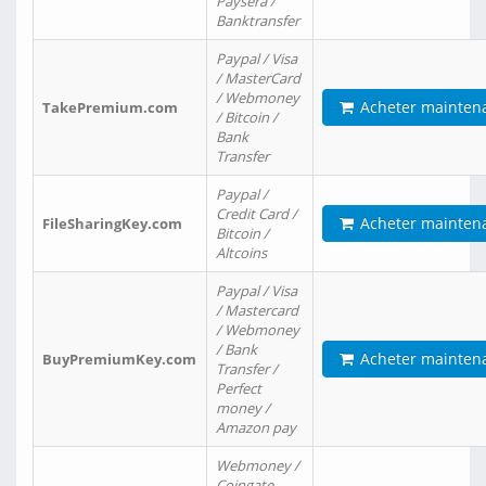
Paysera /
Banktransfer
Paypal / Visa
/ MasterCard
/ Webmoney
Acheter mainten
TakePremium.com
/ Bitcoin /
Bank
Transfer
Paypal /
Credit Card /
Acheter mainten
FileSharingKey.com
Bitcoin /
Altcoins
Paypal / Visa
/ Mastercard
/ Webmoney
/ Bank
Acheter mainten
BuyPremiumKey.com
Transfer /
Perfect
money /
Amazon pay
Webmoney /
Coingate