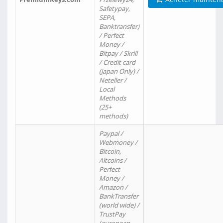
Safetypay,
SEPA,
Banktransfer)
/ Perfect
Money /
Bitpay / Skrill
/ Credit card
(Japan Only) /
Neteller /
Local
Methods
(25+
methods)
Paypal /
Webmoney /
Bitcoin,
Altcoins /
Perfect
Money /
Amazon /
BankTransfer
(world wide) /
TrustPay