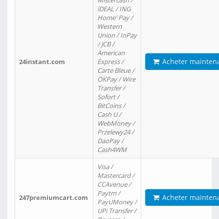
Mistercash /
iDEAL / ING
Home' Pay /
Western
Union / InPay
/ JCB /
American
Acheter mainten
24instant.com
Express /
Carte Bleue /
OKPay / Wire
Transfer /
Sofort /
BitCoins /
Cash U /
WebMoney /
Przelewy24 /
DaoPay /
Cash4WM
Visa /
Mastercard /
CCAvenue /
Paytm /
Acheter mainten
247premiumcart.com
PayUMoney /
UPi Transfer /