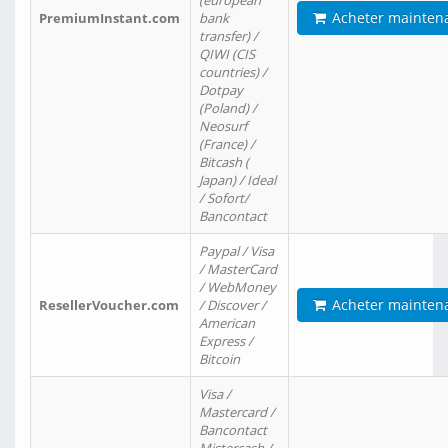
(european
Acheter mainten
PremiumInstant.com
bank
transfer) /
QIWI (CIS
countries) /
Dotpay
(Poland) /
Neosurf
(France) /
Bitcash (
Japan) / Ideal
/ Sofort/
Bancontact
Paypal / Visa
/ MasterCard
/ WebMoney
Acheter mainten
ResellerVoucher.com
/ Discover /
American
Express /
Bitcoin
Visa /
Mastercard /
Bancontact