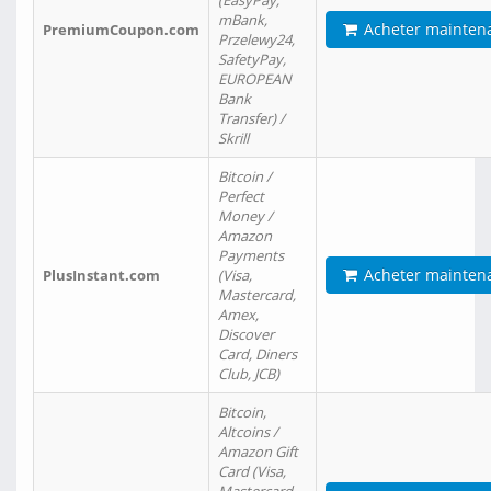
(EasyPay,
mBank,
Acheter mainten
PremiumCoupon.com
Przelewy24,
SafetyPay,
EUROPEAN
Bank
Transfer) /
Skrill
Bitcoin /
Perfect
Money /
Amazon
Payments
Acheter mainten
PlusInstant.com
(Visa,
Mastercard,
Amex,
Discover
Card, Diners
Club, JCB)
Bitcoin,
Altcoins /
Amazon Gift
Card (Visa,