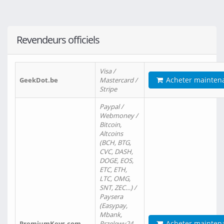
Revendeurs officiels
Visa /
Acheter mainten
GeekDot.be
Mastercard /
Stripe
Paypal /
Webmoney /
Bitcoin,
Altcoins
(BCH, BTG,
CVC, DASH,
DOGE, EOS,
ETC, ETH,
LTC, OMG,
SNT, ZEC…) /
Paysera
(Easypay,
Mbank,
Acheter mainten
PremiumKeys.com
Przelewy24,