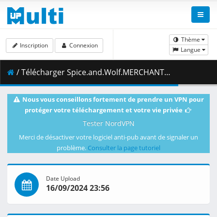
Thème
Inscription
Connexion
Langue
/ Télécharger Spice.and.Wolf.MERCHANT.MEETS.THE.WISE.WOLF.S01E22.Church.Teachings.and.Memories.of.Father.1080p.CR.WEB-DL.DUAL.AAC2.0.H.264.MSubs-ToonsHub.mkv.003 ( 469.50 MB )
Nous vous conseillons fortement de prendre un VPN pour
protéger votre téléchargement et votre vie privée
Tester NordVPN
Merci de désactiver votre logiciel anti-pub avant de signaler un
problème.
Consulter la page tutoriel
Date Upload
16/09/2024 23:56