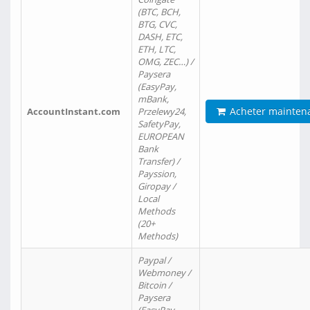
(BTC, BCH,
BTG, CVC,
DASH, ETC,
ETH, LTC,
OMG, ZEC…) /
Paysera
(EasyPay,
mBank,
Acheter mainten
AccountInstant.com
Przelewy24,
SafetyPay,
EUROPEAN
Bank
Transfer) /
Payssion,
Giropay /
Local
Methods
(20+
Methods)
Paypal /
Webmoney /
Bitcoin /
Paysera