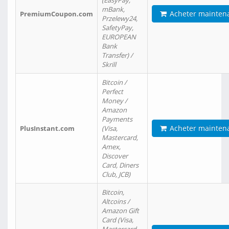
(EasyPay,
mBank,
Acheter mainten
PremiumCoupon.com
Przelewy24,
SafetyPay,
EUROPEAN
Bank
Transfer) /
Skrill
Bitcoin /
Perfect
Money /
Amazon
Payments
Acheter mainten
PlusInstant.com
(Visa,
Mastercard,
Amex,
Discover
Card, Diners
Club, JCB)
Bitcoin,
Altcoins /
Amazon Gift
Card (Visa,