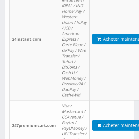
Mistercash /
iDEAL / ING
Home' Pay /
Western
Union / InPay
/ JCB /
American
Acheter mainten
24instant.com
Express /
Carte Bleue /
OKPay / Wire
Transfer /
Sofort /
BitCoins /
Cash U /
WebMoney /
Przelewy24 /
DaoPay /
Cash4WM
Visa /
Mastercard /
CCAvenue /
Paytm /
Acheter mainten
247premiumcart.com
PayUMoney /
UPi Transfer /