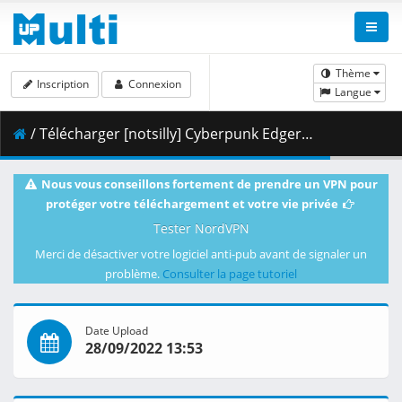
Thème
Inscription
Connexion
Langue
/ Télécharger [notsilly] Cyberpunk Edgerunners - S01E03 (WEB-DL 1080p HEVC E-AC-3) .mkv.001 ( 489.30 MB )
Nous vous conseillons fortement de prendre un VPN pour
protéger votre téléchargement et votre vie privée
Tester NordVPN
Merci de désactiver votre logiciel anti-pub avant de signaler un
problème.
Consulter la page tutoriel
Date Upload
28/09/2022 13:53