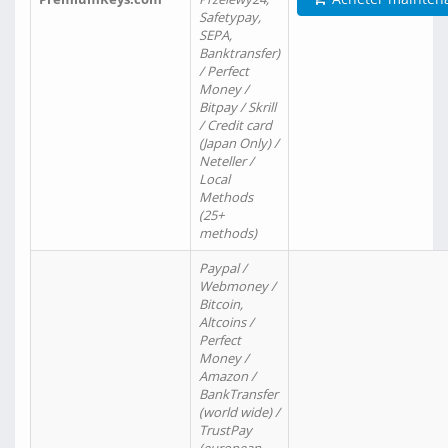
Safetypay,
SEPA,
Banktransfer)
/ Perfect
Money /
Bitpay / Skrill
/ Credit card
(Japan Only) /
Neteller /
Local
Methods
(25+
methods)
Paypal /
Webmoney /
Bitcoin,
Altcoins /
Perfect
Money /
Amazon /
BankTransfer
(world wide) /
TrustPay