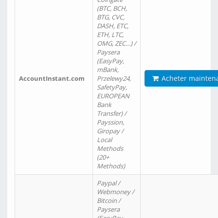
(BTC, BCH,
BTG, CVC,
DASH, ETC,
ETH, LTC,
OMG, ZEC…) /
Paysera
(EasyPay,
mBank,
Acheter mainten
AccountInstant.com
Przelewy24,
SafetyPay,
EUROPEAN
Bank
Transfer) /
Payssion,
Giropay /
Local
Methods
(20+
Methods)
Paypal /
Webmoney /
Bitcoin /
Paysera