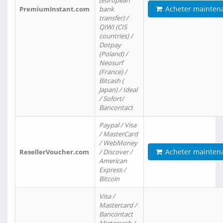
(european
Acheter mainten
PremiumInstant.com
bank
transfer) /
QIWI (CIS
countries) /
Dotpay
(Poland) /
Neosurf
(France) /
Bitcash (
Japan) / Ideal
/ Sofort/
Bancontact
Paypal / Visa
/ MasterCard
/ WebMoney
Acheter mainten
ResellerVoucher.com
/ Discover /
American
Express /
Bitcoin
Visa /
Mastercard /
Bancontact