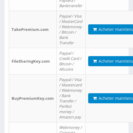
Paysera /
Banktransfer
Paypal / Visa
/ MasterCard
/ Webmoney
Acheter mainten
TakePremium.com
/ Bitcoin /
Bank
Transfer
Paypal /
Credit Card /
Acheter mainten
FileSharingKey.com
Bitcoin /
Altcoins
Paypal / Visa
/ Mastercard
/ Webmoney
/ Bank
Acheter mainten
BuyPremiumKey.com
Transfer /
Perfect
money /
Amazon pay
Webmoney /
Coingate