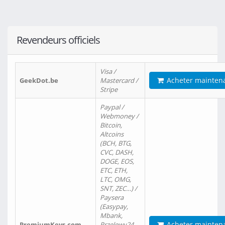
Revendeurs officiels
Visa /
Acheter mainten
GeekDot.be
Mastercard /
Stripe
Paypal /
Webmoney /
Bitcoin,
Altcoins
(BCH, BTG,
CVC, DASH,
DOGE, EOS,
ETC, ETH,
LTC, OMG,
SNT, ZEC…) /
Paysera
(Easypay,
Mbank,
Acheter mainten
PremiumKeys.com
Przelewy24,