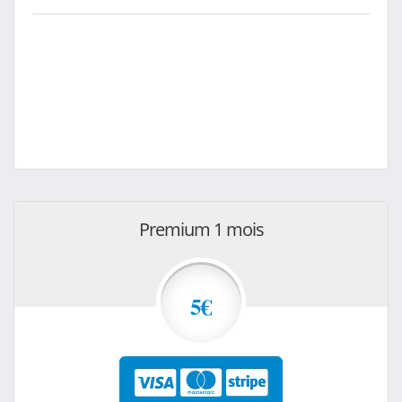
Premium 1 mois
5€