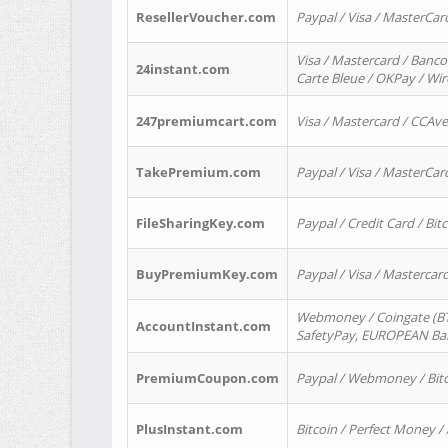
ResellerVoucher.com
Paypal / Visa / MasterCar
Visa / Mastercard / Banco
24instant.com
Carte Bleue / OKPay / Wi
247premiumcart.com
Visa / Mastercard / CCAv
TakePremium.com
Paypal / Visa / MasterCar
FileSharingKey.com
Paypal / Credit Card / Bitc
BuyPremiumKey.com
Paypal / Visa / Masterca
Webmoney / Coingate (BTC
AccountInstant.com
SafetyPay, EUROPEAN Bank
PremiumCoupon.com
Paypal / Webmoney / Bitc
PlusInstant.com
Bitcoin / Perfect Money /