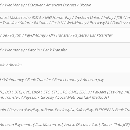
d / WebMoney / Discover / American Express / Bitcoin
ntact Mistercash / iDEAL / ING Home' Pay / Western Union / InPay / JCB / Am
re Transfer / Sofort / BitCoins / Cash U / WebMoney / Przelewy24 / DaoPay 
enue / Paytm / PayUMoney / UPi Transfer / Paysera / Banktransfer
d / Webmoney / Bitcoin / Bank Transfer
oin / Altcoins
rd / Webmoney / Bank Transfer / Perfect money / Amazon pay
, BCH, BTG, CVC, DASH, ETC, ETH, LTC, OMG, ZEC…) / Paysera (EasyPay, mB
 Transfer) / Payssion, Giropay / Local Methods (20+ Methods)
oin / Paysera (EasyPay, mBank, Przelewy24, SafetyPay, EUROPEAN Bank Transf
 Amazon Payments (Visa, Mastercard, Amex, Discover Card, Diners Club, JCB)