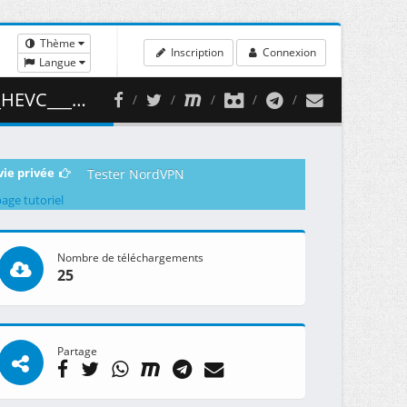
Thème
Inscription
Connexion
Langue
 ( 418.03 MB )
vie privée
Tester NordVPN
page tutoriel
Nombre de téléchargements
25
Partage