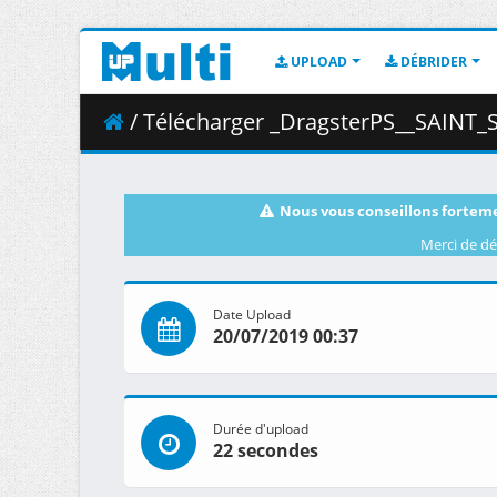
UPLOAD
DÉBRIDER
/ Télécharger _DragsterPS__SAINT_SEIYA_-_Knights_of_the_
Nous vous conseillons forteme
Merci de dé
Date Upload
20/07/2019 00:37
Durée d'upload
22 secondes