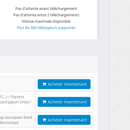
Pas d'attente avant téléchargement
Pas d'attente entre 2 téléchargements
Vitesse maximale disponible
Plus de 300 hébergeurs supportés
Acheter maintenant
EC…) / Paysera
Acheter maintenant
card (Japan Only) /
tPay (european bank
Acheter maintenant
/ Bancontact