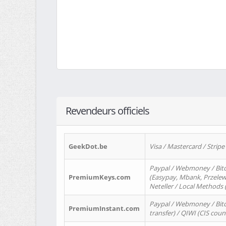
Revendeurs officiels
GeekDot.be
Visa / Mastercard / Stripe
Paypal / Webmoney / Bitc
PremiumKeys.com
(Easypay, Mbank, Przelewy2
Neteller / Local Methods
Paypal / Webmoney / Bitc
PremiumInstant.com
transfer) / QIWI (CIS coun