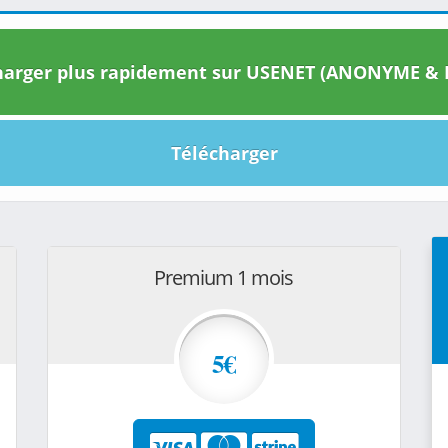
arger plus rapidement sur USENET (ANONYME & I
Télécharger
Premium 1 mois
5€