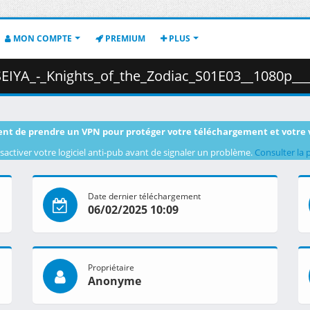
MON COMPTE
PREMIUM
PLUS
Zodiac_S01E03__1080p___HEVC___Multi-Audio___Multi-Subs___1873F0B5_.mkv.002
nt de prendre un VPN pour protéger votre téléchargement et votre 
sactiver votre logiciel anti-pub avant de signaler un problème.
Consulter la 
Date dernier téléchargement
06/02/2025 10:09
Propriétaire
Anonyme