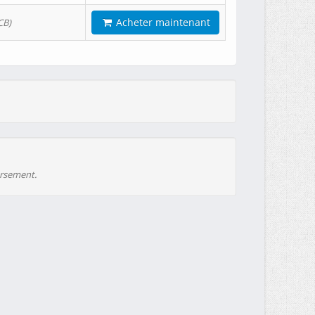
Acheter maintenant
CB)
ursement.