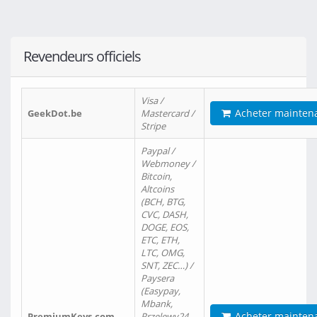
Revendeurs officiels
Visa /
Acheter mainten
GeekDot.be
Mastercard /
Stripe
Paypal /
Webmoney /
Bitcoin,
Altcoins
(BCH, BTG,
CVC, DASH,
DOGE, EOS,
ETC, ETH,
LTC, OMG,
SNT, ZEC…) /
Paysera
(Easypay,
Mbank,
Acheter mainten
PremiumKeys.com
Przelewy24,