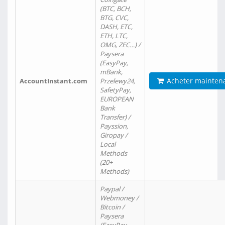
(BTC, BCH,
BTG, CVC,
DASH, ETC,
ETH, LTC,
OMG, ZEC…) /
Paysera
(EasyPay,
mBank,
Acheter mainten
AccountInstant.com
Przelewy24,
SafetyPay,
EUROPEAN
Bank
Transfer) /
Payssion,
Giropay /
Local
Methods
(20+
Methods)
Paypal /
Webmoney /
Bitcoin /
Paysera