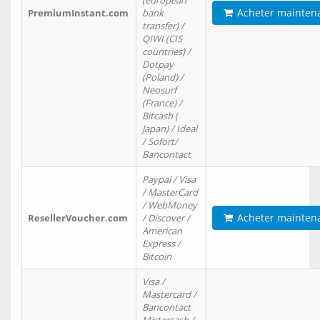
(european
Acheter mainten
PremiumInstant.com
bank
transfer) /
QIWI (CIS
countries) /
Dotpay
(Poland) /
Neosurf
(France) /
Bitcash (
Japan) / Ideal
/ Sofort/
Bancontact
Paypal / Visa
/ MasterCard
/ WebMoney
Acheter mainten
ResellerVoucher.com
/ Discover /
American
Express /
Bitcoin
Visa /
Mastercard /
Bancontact