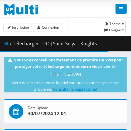
Thème
Inscription
Connexion
Langue
/ Télécharger [TRC] Saint Seiya - Knights of the Zodiac - S03E12 [English Dub] [CR WEB-RIP 1080p HEVC-10 AAC] [1632FBC2].mkv.002 ( 374.98 MB )
Nous vous conseillons fortement de prendre un VPN pour
protéger votre téléchargement et votre vie privée
Tester NordVPN
Merci de désactiver votre logiciel anti-pub avant de signaler un
problème.
Consulter la page tutoriel
Date Upload
30/07/2024 12:01