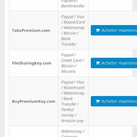
Paysera /
Banktransfer
Paypal / Visa
/ MasterCard
/ Webmoney
Acheter mainten
TakePremium.com
/ Bitcoin /
Bank
Transfer
Paypal /
Credit Card /
Acheter mainten
FileSharingKey.com
Bitcoin /
Altcoins
Paypal / Visa
/ Mastercard
/ Webmoney
/ Bank
Acheter mainten
BuyPremiumKey.com
Transfer /
Perfect
money /
Amazon pay
Webmoney /
Coingate