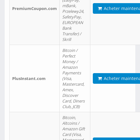
(EasyPay,
mBank,
Acheter mainten
PremiumCoupon.com
Przelewy24,
SafetyPay,
EUROPEAN
Bank
Transfer) /
Skrill
Bitcoin /
Perfect
Money /
Amazon
Payments
Acheter mainten
PlusInstant.com
(Visa,
Mastercard,
Amex,
Discover
Card, Diners
Club, JCB)
Bitcoin,
Altcoins /
Amazon Gift
Card (Visa,