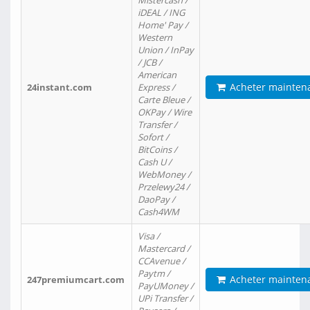
Mistercash /
iDEAL / ING
Home' Pay /
Western
Union / InPay
/ JCB /
American
Acheter mainten
24instant.com
Express /
Carte Bleue /
OKPay / Wire
Transfer /
Sofort /
BitCoins /
Cash U /
WebMoney /
Przelewy24 /
DaoPay /
Cash4WM
Visa /
Mastercard /
CCAvenue /
Paytm /
Acheter mainten
247premiumcart.com
PayUMoney /
UPi Transfer /