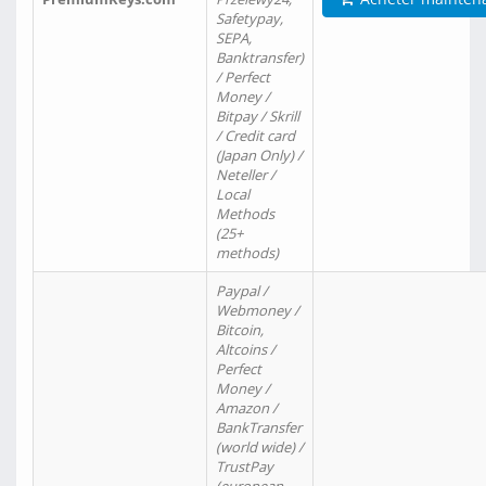
Safetypay,
SEPA,
Banktransfer)
/ Perfect
Money /
Bitpay / Skrill
/ Credit card
(Japan Only) /
Neteller /
Local
Methods
(25+
methods)
Paypal /
Webmoney /
Bitcoin,
Altcoins /
Perfect
Money /
Amazon /
BankTransfer
(world wide) /
TrustPay