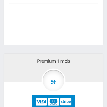
Premium 1 mois
5€