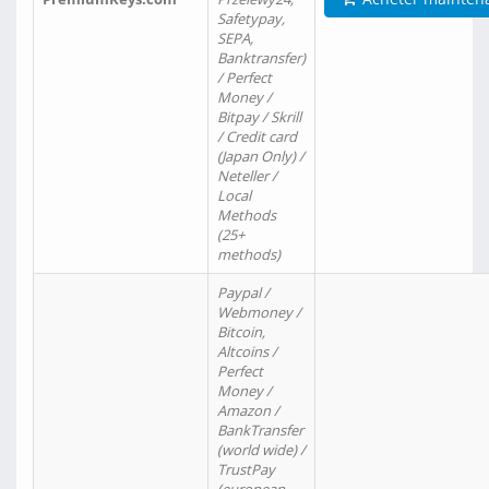
Safetypay,
SEPA,
Banktransfer)
/ Perfect
Money /
Bitpay / Skrill
/ Credit card
(Japan Only) /
Neteller /
Local
Methods
(25+
methods)
Paypal /
Webmoney /
Bitcoin,
Altcoins /
Perfect
Money /
Amazon /
BankTransfer
(world wide) /
TrustPay