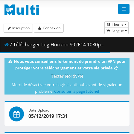
Thème
Inscription
Connexion
Langue
/ Télécharger Log.Horizon.S02E14.1080p.Blu-Ray.10-Bit.Dual-Audio.DTS-HD.x265-iAHD.mkv.003 ( 496.35 MB )
Nous vous conseillons fortement de prendre un VPN pour
protéger votre téléchargement et votre vie privée
Tester NordVPN
Merci de désactiver votre logiciel anti-pub avant de signaler un
problème.
Consulter la page tutoriel
Date Upload
05/12/2019 17:31