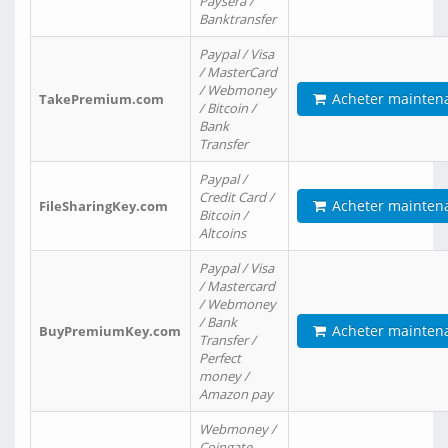
Paysera /
Banktransfer
Paypal / Visa
/ MasterCard
/ Webmoney
Acheter mainten
TakePremium.com
/ Bitcoin /
Bank
Transfer
Paypal /
Credit Card /
Acheter mainten
FileSharingKey.com
Bitcoin /
Altcoins
Paypal / Visa
/ Mastercard
/ Webmoney
/ Bank
Acheter mainten
BuyPremiumKey.com
Transfer /
Perfect
money /
Amazon pay
Webmoney /
Coingate