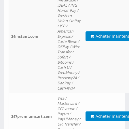
Mistercash /
iDEAL / ING
Home' Pay /
Western
Union / InPay
/ JCB /
American
Acheter mainten
24instant.com
Express /
Carte Bleue /
OKPay / Wire
Transfer /
Sofort /
BitCoins /
Cash U /
WebMoney /
Przelewy24 /
DaoPay /
Cash4WM
Visa /
Mastercard /
CCAvenue /
Paytm /
Acheter mainten
247premiumcart.com
PayUMoney /
UPi Transfer /