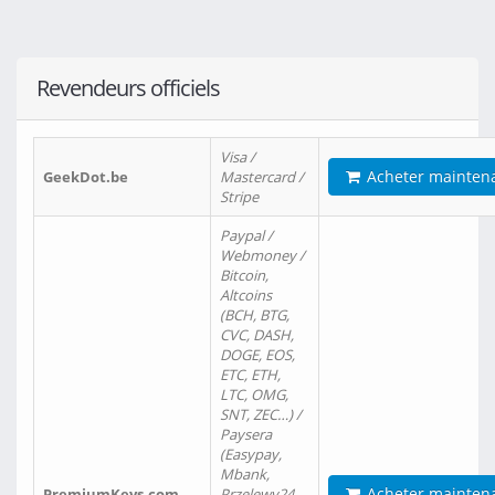
Revendeurs officiels
Visa /
Acheter mainten
GeekDot.be
Mastercard /
Stripe
Paypal /
Webmoney /
Bitcoin,
Altcoins
(BCH, BTG,
CVC, DASH,
DOGE, EOS,
ETC, ETH,
LTC, OMG,
SNT, ZEC…) /
Paysera
(Easypay,
Mbank,
Acheter mainten
PremiumKeys.com
Przelewy24,