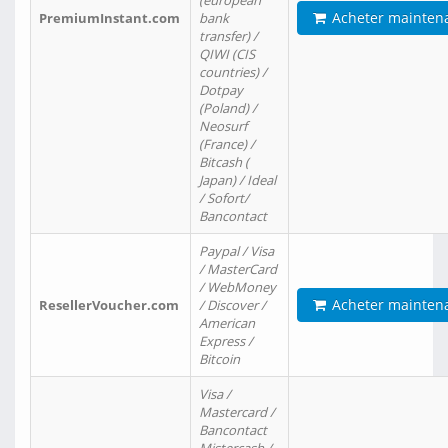
(european
Acheter mainten
PremiumInstant.com
bank
transfer) /
QIWI (CIS
countries) /
Dotpay
(Poland) /
Neosurf
(France) /
Bitcash (
Japan) / Ideal
/ Sofort/
Bancontact
Paypal / Visa
/ MasterCard
/ WebMoney
Acheter mainten
ResellerVoucher.com
/ Discover /
American
Express /
Bitcoin
Visa /
Mastercard /
Bancontact