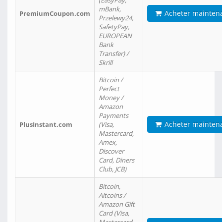
(EasyPay,
mBank,
Acheter mainten
PremiumCoupon.com
Przelewy24,
SafetyPay,
EUROPEAN
Bank
Transfer) /
Skrill
Bitcoin /
Perfect
Money /
Amazon
Payments
Acheter mainten
PlusInstant.com
(Visa,
Mastercard,
Amex,
Discover
Card, Diners
Club, JCB)
Bitcoin,
Altcoins /
Amazon Gift
Card (Visa,