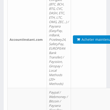
(BTC, BCH,
BTG, CVC,
DASH, ETC,
ETH, LTC,
OMG, ZEC…) /
Paysera
(EasyPay,
mBank,
Acheter mainten
AccountInstant.com
Przelewy24,
SafetyPay,
EUROPEAN
Bank
Transfer) /
Payssion,
Giropay /
Local
Methods
(20+
Methods)
Paypal /
Webmoney /
Bitcoin /
Paysera