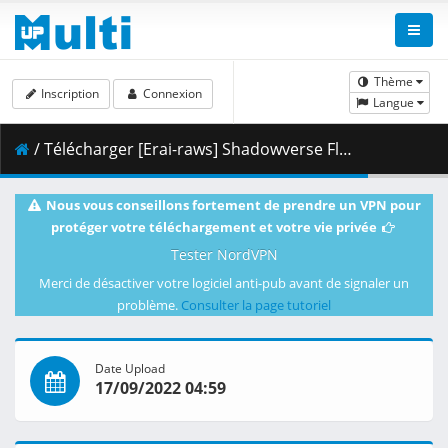
Thème
Inscription
Connexion
Langue
/ Télécharger [Erai-raws] Shadowverse Flame - 25 [1080p][Multiple Subtitle][E597C8B6].mkv.002 ( 464.51 MB )
Nous vous conseillons fortement de prendre un VPN pour
protéger votre téléchargement et votre vie privée
Tester NordVPN
Merci de désactiver votre logiciel anti-pub avant de signaler un
problème.
Consulter la page tutoriel
Date Upload
17/09/2022 04:59