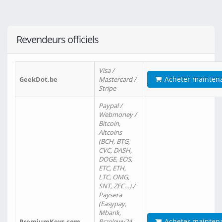
Revendeurs officiels
Visa /
Acheter mainten
GeekDot.be
Mastercard /
Stripe
Paypal /
Webmoney /
Bitcoin,
Altcoins
(BCH, BTG,
CVC, DASH,
DOGE, EOS,
ETC, ETH,
LTC, OMG,
SNT, ZEC…) /
Paysera
(Easypay,
Mbank,
Acheter mainten
PremiumKeys.com
Przelewy24,