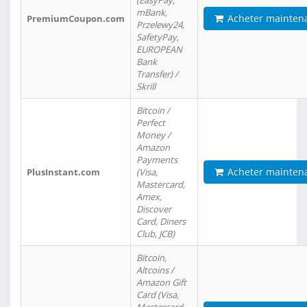
(EasyPay,
mBank,
Acheter mainten
PremiumCoupon.com
Przelewy24,
SafetyPay,
EUROPEAN
Bank
Transfer) /
Skrill
Bitcoin /
Perfect
Money /
Amazon
Payments
Acheter mainten
PlusInstant.com
(Visa,
Mastercard,
Amex,
Discover
Card, Diners
Club, JCB)
Bitcoin,
Altcoins /
Amazon Gift
Card (Visa,