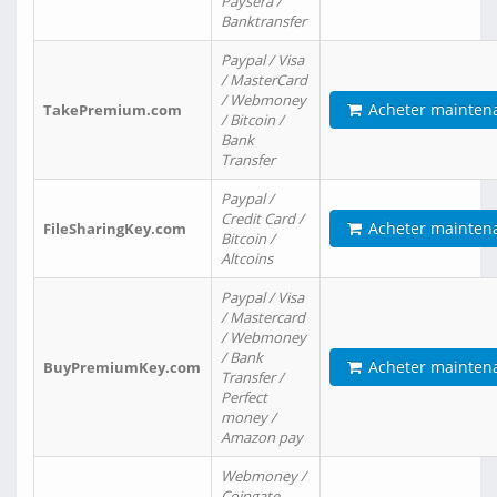
Paysera /
Banktransfer
Paypal / Visa
/ MasterCard
/ Webmoney
Acheter mainten
TakePremium.com
/ Bitcoin /
Bank
Transfer
Paypal /
Credit Card /
Acheter mainten
FileSharingKey.com
Bitcoin /
Altcoins
Paypal / Visa
/ Mastercard
/ Webmoney
/ Bank
Acheter mainten
BuyPremiumKey.com
Transfer /
Perfect
money /
Amazon pay
Webmoney /
Coingate