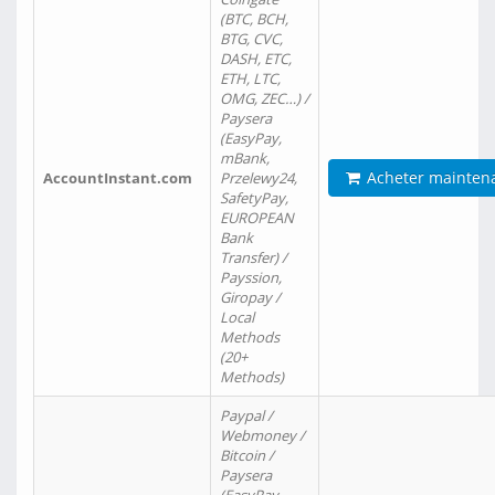
(BTC, BCH,
BTG, CVC,
DASH, ETC,
ETH, LTC,
OMG, ZEC…) /
Paysera
(EasyPay,
mBank,
Acheter mainten
AccountInstant.com
Przelewy24,
SafetyPay,
EUROPEAN
Bank
Transfer) /
Payssion,
Giropay /
Local
Methods
(20+
Methods)
Paypal /
Webmoney /
Bitcoin /
Paysera