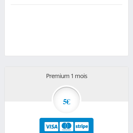
Premium 1 mois
5€