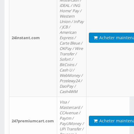
Mistercash /
iDEAL / ING
Home' Pay /
Western
Union / InPay
/ JCB /
American
Acheter mainten
24instant.com
Express /
Carte Bleue /
OKPay / Wire
Transfer /
Sofort /
BitCoins /
Cash U /
WebMoney /
Przelewy24 /
DaoPay /
Cash4WM
Visa /
Mastercard /
CCAvenue /
Paytm /
Acheter mainten
247premiumcart.com
PayUMoney /
UPi Transfer /