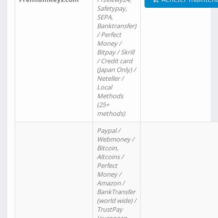
Safetypay,
SEPA,
Banktransfer)
/ Perfect
Money /
Bitpay / Skrill
/ Credit card
(Japan Only) /
Neteller /
Local
Methods
(25+
methods)
Paypal /
Webmoney /
Bitcoin,
Altcoins /
Perfect
Money /
Amazon /
BankTransfer
(world wide) /
TrustPay