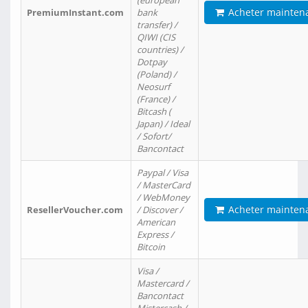
(european
Acheter mainten
PremiumInstant.com
bank
transfer) /
QIWI (CIS
countries) /
Dotpay
(Poland) /
Neosurf
(France) /
Bitcash (
Japan) / Ideal
/ Sofort/
Bancontact
Paypal / Visa
/ MasterCard
/ WebMoney
Acheter mainten
ResellerVoucher.com
/ Discover /
American
Express /
Bitcoin
Visa /
Mastercard /
Bancontact