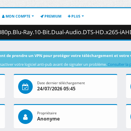
MON COMPTE
PREMIUM
PLUS
Blu-Ray.10-Bit.Dual-Audio.DTS-HD.x265-iAHD.mkv.003 ( 4
nt de prendre un VPN pour protéger votre téléchargement et votre 
sactiver votre logiciel anti-pub avant de signaler un problème.
Consulter la 
Date dernier téléchargement
24/07/2026 05:45
Propriétaire
Anonyme