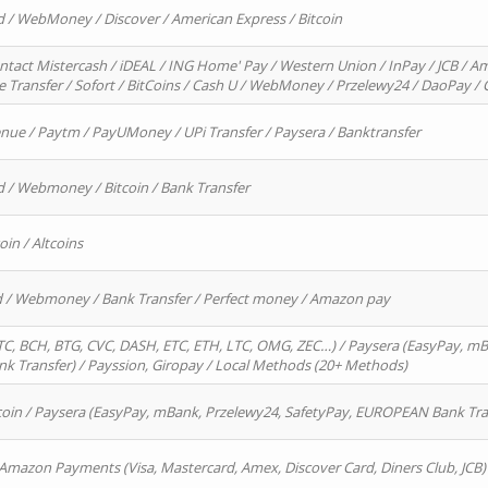
d / WebMoney / Discover / American Express / Bitcoin
ntact Mistercash / iDEAL / ING Home' Pay / Western Union / InPay / JCB / Am
re Transfer / Sofort / BitCoins / Cash U / WebMoney / Przelewy24 / DaoPay 
enue / Paytm / PayUMoney / UPi Transfer / Paysera / Banktransfer
d / Webmoney / Bitcoin / Bank Transfer
oin / Altcoins
rd / Webmoney / Bank Transfer / Perfect money / Amazon pay
, BCH, BTG, CVC, DASH, ETC, ETH, LTC, OMG, ZEC…) / Paysera (EasyPay, mB
 Transfer) / Payssion, Giropay / Local Methods (20+ Methods)
oin / Paysera (EasyPay, mBank, Przelewy24, SafetyPay, EUROPEAN Bank Transf
 Amazon Payments (Visa, Mastercard, Amex, Discover Card, Diners Club, JCB)