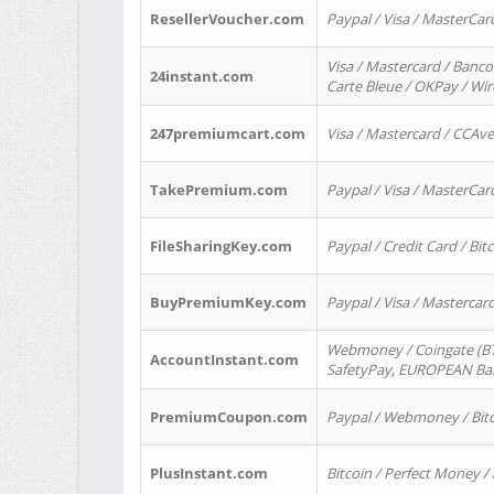
ResellerVoucher.com
Paypal / Visa / MasterCar
Visa / Mastercard / Banco
24instant.com
Carte Bleue / OKPay / Wi
247premiumcart.com
Visa / Mastercard / CCAv
TakePremium.com
Paypal / Visa / MasterCar
FileSharingKey.com
Paypal / Credit Card / Bitc
BuyPremiumKey.com
Paypal / Visa / Masterca
Webmoney / Coingate (BTC
AccountInstant.com
SafetyPay, EUROPEAN Bank
PremiumCoupon.com
Paypal / Webmoney / Bitc
PlusInstant.com
Bitcoin / Perfect Money /