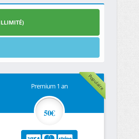
LLIMITÉ)
Populaire
Premium 1 an
50€