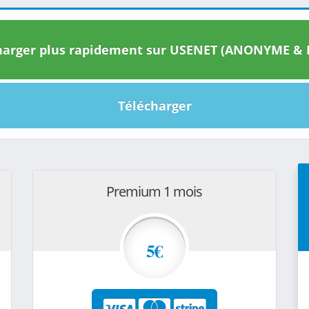
arger plus rapidement sur USENET (ANONYME & I
Télécharger
Premium 1 mois
5€