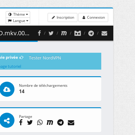
Thème
Inscription
Connexion
Langue
85.64 MB )
vie privée
Tester NordVPN
page tutoriel
Nombre de téléchargements
14
Partage