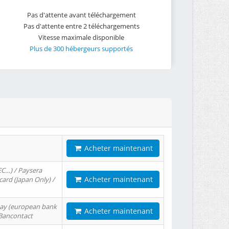
Pas d'attente avant téléchargement
Pas d'attente entre 2 téléchargements
Vitesse maximale disponible
Plus de 300 hébergeurs supportés
Acheter maintenant
EC…) / Paysera
Acheter maintenant
card (Japan Only) /
tPay (european bank
Acheter maintenant
/ Bancontact