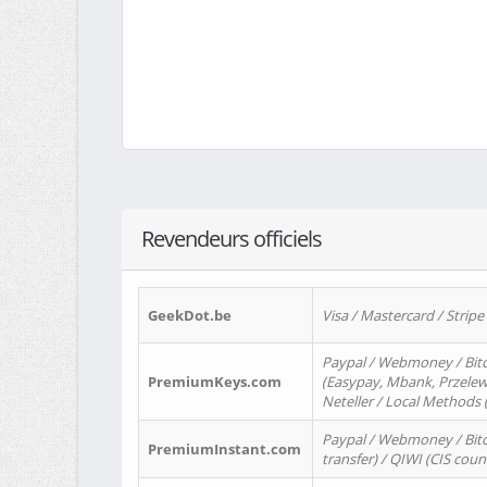
Revendeurs officiels
GeekDot.be
Visa / Mastercard / Stripe
Paypal / Webmoney / Bitc
PremiumKeys.com
(Easypay, Mbank, Przelewy2
Neteller / Local Methods
Paypal / Webmoney / Bitc
PremiumInstant.com
transfer) / QIWI (CIS coun