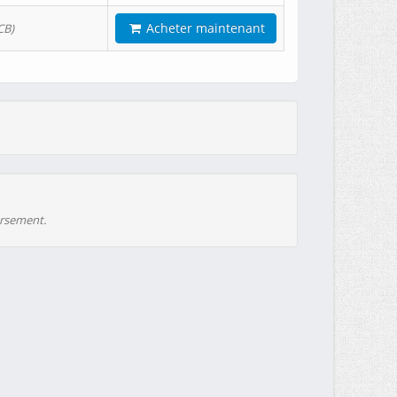
Acheter maintenant
CB)
ursement.