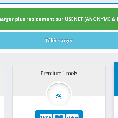
arger plus rapidement sur USENET (ANONYME & I
Télécharger
Premium 1 mois
5€