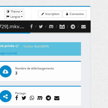
Thème
Inscription
Connexion
Langue
498.00 MB )
vie privée
Tester NordVPN
page tutoriel
Nombre de téléchargements
3
Partage