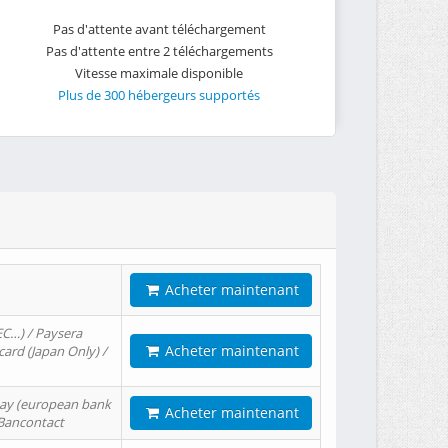
Pas d'attente avant téléchargement
Pas d'attente entre 2 téléchargements
Vitesse maximale disponible
Plus de 300 hébergeurs supportés
Acheter maintenant
EC…) / Paysera
Acheter maintenant
card (Japan Only) /
tPay (european bank
Acheter maintenant
/ Bancontact