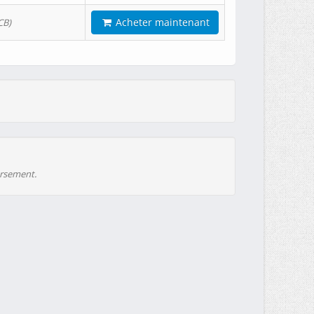
Acheter maintenant
CB)
ursement.