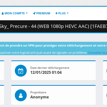
MON COMPTE
PREMIUM
PLUS
ecure - 44 (WEB 1080p HEVC AAC) [1FAEB729].mkv.004 ( 
nt de prendre un VPN pour protéger votre téléchargement et votre 
sactiver votre logiciel anti-pub avant de signaler un problème.
Consulter la 
Date dernier téléchargement
12/01/2025 01:04
Propriétaire
Anonyme