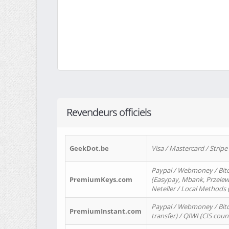
Revendeurs officiels
GeekDot.be
Visa / Mastercard / Stripe
Paypal / Webmoney / Bitc
PremiumKeys.com
(Easypay, Mbank, Przelewy2
Neteller / Local Methods
Paypal / Webmoney / Bitc
PremiumInstant.com
transfer) / QIWI (CIS coun