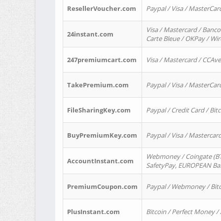
ResellerVoucher.com
Paypal / Visa / MasterCar
Visa / Mastercard / Banco
24instant.com
Carte Bleue / OKPay / Wi
247premiumcart.com
Visa / Mastercard / CCAv
TakePremium.com
Paypal / Visa / MasterCar
FileSharingKey.com
Paypal / Credit Card / Bitc
BuyPremiumKey.com
Paypal / Visa / Masterca
Webmoney / Coingate (BTC
AccountInstant.com
SafetyPay, EUROPEAN Bank
PremiumCoupon.com
Paypal / Webmoney / Bitc
PlusInstant.com
Bitcoin / Perfect Money /