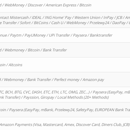
d / WebMoney / Discover / American Express / Bitcoin
ntact Mistercash / iDEAL / ING Home' Pay / Western Union / InPay / JCB / Am
re Transfer / Sofort / BitCoins / Cash U / WebMoney / Przelewy24 / DaoPay 
enue / Paytm / PayUMoney / UPi Transfer / Paysera / Banktransfer
d / Webmoney / Bitcoin / Bank Transfer
oin / Altcoins
rd / Webmoney / Bank Transfer / Perfect money / Amazon pay
, BCH, BTG, CVC, DASH, ETC, ETH, LTC, OMG, ZEC…) / Paysera (EasyPay, mB
 Transfer) / Payssion, Giropay / Local Methods (20+ Methods)
oin / Paysera (EasyPay, mBank, Przelewy24, SafetyPay, EUROPEAN Bank Transf
 Amazon Payments (Visa, Mastercard, Amex, Discover Card, Diners Club, JCB)