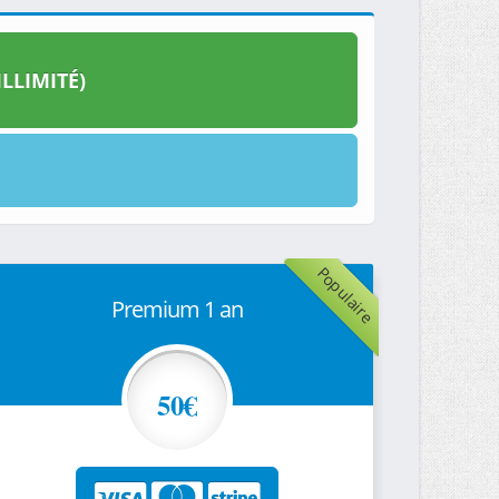
LLIMITÉ)
Populaire
Premium 1 an
50€