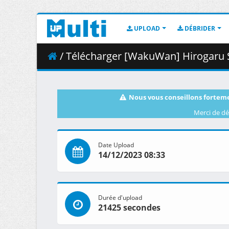
UPLOAD
DÉBRIDER
/ Télécharger [WakuWan] Hirogaru Sky_ Pr
Nous vous conseillons forteme
Merci de dé
Date Upload
14/12/2023 08:33
Durée d'upload
21425 secondes