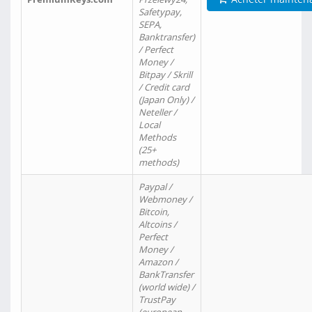
Safetypay,
SEPA,
Banktransfer)
/ Perfect
Money /
Bitpay / Skrill
/ Credit card
(Japan Only) /
Neteller /
Local
Methods
(25+
methods)
Paypal /
Webmoney /
Bitcoin,
Altcoins /
Perfect
Money /
Amazon /
BankTransfer
(world wide) /
TrustPay