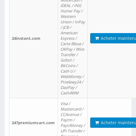
Mistercash /
iDEAL / ING
Home' Pay /
Western
Union / InPay
/ JCB /
American
Acheter mainten
24instant.com
Express /
Carte Bleue /
OKPay / Wire
Transfer /
Sofort /
BitCoins /
Cash U /
WebMoney /
Przelewy24 /
DaoPay /
Cash4WM
Visa /
Mastercard /
CCAvenue /
Paytm /
Acheter mainten
247premiumcart.com
PayUMoney /
UPi Transfer /