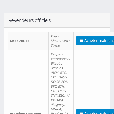
Revendeurs officiels
Visa /
Acheter mainten
GeekDot.be
Mastercard /
Stripe
Paypal /
Webmoney /
Bitcoin,
Altcoins
(BCH, BTG,
CVC, DASH,
DOGE, EOS,
ETC, ETH,
LTC, OMG,
SNT, ZEC…) /
Paysera
(Easypay,
Mbank,
Acheter mainten
PremiumKeys.com
Przelewy24,