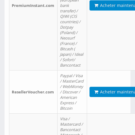
(european
Acheter mainten
PremiumInstant.com
bank
transfer) /
QIWI (CIS
countries) /
Dotpay
(Poland) /
Neosurf
(France) /
Bitcash (
Japan) / Ideal
/ Sofort/
Bancontact
Paypal / Visa
/ MasterCard
/ WebMoney
Acheter mainten
ResellerVoucher.com
/ Discover /
American
Express /
Bitcoin
Visa /
Mastercard /
Bancontact