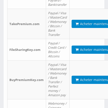
Paysera /
Banktransfer
Paypal / Visa
/ MasterCard
/ Webmoney
Acheter mainten
TakePremium.com
/ Bitcoin /
Bank
Transfer
Paypal /
Credit Card /
Acheter mainten
FileSharingKey.com
Bitcoin /
Altcoins
Paypal / Visa
/ Mastercard
/ Webmoney
/ Bank
Acheter mainten
BuyPremiumKey.com
Transfer /
Perfect
money /
Amazon pay
Webmoney /
Coingate