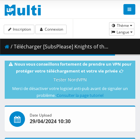
Thème
Inscription
Connexion
Langue
/ Télécharger [SubsPlease] Knights of the Zodiac - Saint Seiya S2 Part 2 - 06 (1080p) [95C7C29D].mkv.002 ( 447.03 MB )
Nous vous conseillons fortement de prendre un VPN pour
protéger votre téléchargement et votre vie privée
Tester NordVPN
Merci de désactiver votre logiciel anti-pub avant de signaler un
problème.
Consulter la page tutoriel
Date Upload
29/04/2024 10:30