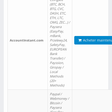
(BTC, BCH,
BTG, CVC,
DASH, ETC,
ETH, LTC,
OMG, ZEC…) /
Paysera
(EasyPay,
mBank,
Acheter mainten
AccountInstant.com
Przelewy24,
SafetyPay,
EUROPEAN
Bank
Transfer) /
Payssion,
Giropay /
Local
Methods
(20+
Methods)
Paypal /
Webmoney /
Bitcoin /
Paysera