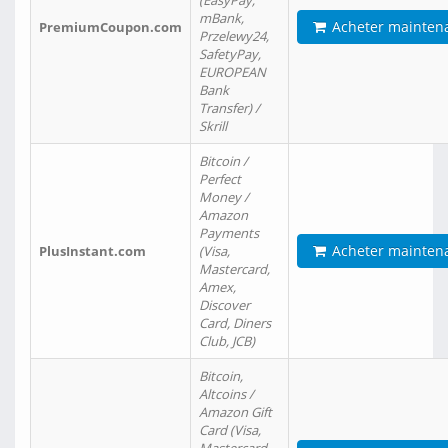
(EasyPay,
mBank,
Acheter mainten
PremiumCoupon.com
Przelewy24,
SafetyPay,
EUROPEAN
Bank
Transfer) /
Skrill
Bitcoin /
Perfect
Money /
Amazon
Payments
Acheter mainten
PlusInstant.com
(Visa,
Mastercard,
Amex,
Discover
Card, Diners
Club, JCB)
Bitcoin,
Altcoins /
Amazon Gift
Card (Visa,