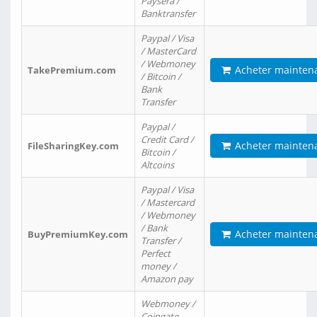
Paysera /
Banktransfer
Paypal / Visa
/ MasterCard
/ Webmoney
Acheter mainten
TakePremium.com
/ Bitcoin /
Bank
Transfer
Paypal /
Credit Card /
Acheter mainten
FileSharingKey.com
Bitcoin /
Altcoins
Paypal / Visa
/ Mastercard
/ Webmoney
/ Bank
Acheter mainten
BuyPremiumKey.com
Transfer /
Perfect
money /
Amazon pay
Webmoney /
Coingate