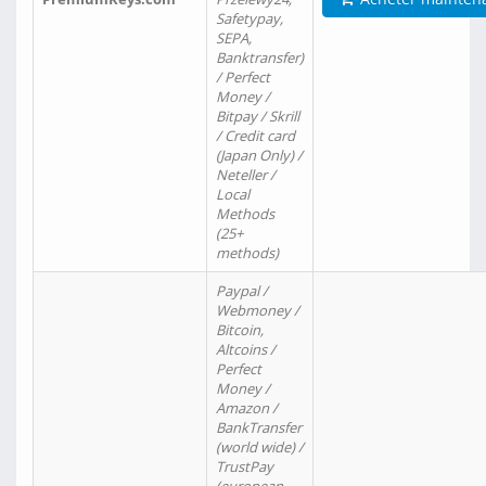
Safetypay,
SEPA,
Banktransfer)
/ Perfect
Money /
Bitpay / Skrill
/ Credit card
(Japan Only) /
Neteller /
Local
Methods
(25+
methods)
Paypal /
Webmoney /
Bitcoin,
Altcoins /
Perfect
Money /
Amazon /
BankTransfer
(world wide) /
TrustPay