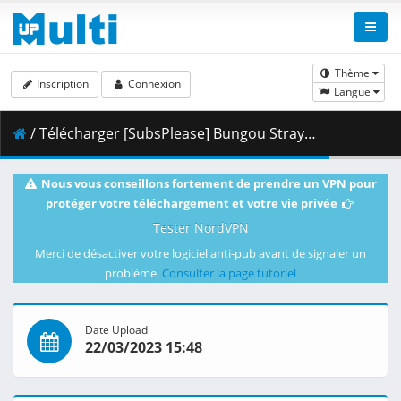
Thème
Inscription
Connexion
Langue
/ Télécharger [SubsPlease] Bungou Stray Dogs - 49 (1080p) [6A3613D4].mkv.001 ( 460.00 MB )
Nous vous conseillons fortement de prendre un VPN pour
protéger votre téléchargement et votre vie privée
Tester NordVPN
Merci de désactiver votre logiciel anti-pub avant de signaler un
problème.
Consulter la page tutoriel
Date Upload
22/03/2023 15:48