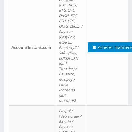
(BTC, BCH,
BTG, CVC,
DASH, ETC,
ETH, LTC,
OMG, ZEC…) /
Paysera
(EasyPay,
mBank,
Acheter mainten
AccountInstant.com
Przelewy24,
SafetyPay,
EUROPEAN
Bank
Transfer) /
Payssion,
Giropay /
Local
Methods
(20+
Methods)
Paypal /
Webmoney /
Bitcoin /
Paysera