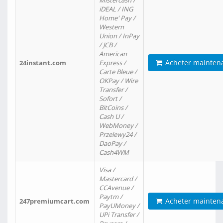
Mistercash /
iDEAL / ING
Home' Pay /
Western
Union / InPay
/ JCB /
American
Acheter mainten
24instant.com
Express /
Carte Bleue /
OKPay / Wire
Transfer /
Sofort /
BitCoins /
Cash U /
WebMoney /
Przelewy24 /
DaoPay /
Cash4WM
Visa /
Mastercard /
CCAvenue /
Paytm /
Acheter mainten
247premiumcart.com
PayUMoney /
UPi Transfer /