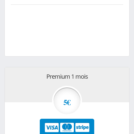
Premium 1 mois
5€