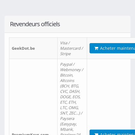
Revendeurs officiels
Visa /
Acheter mainten
GeekDot.be
Mastercard /
Stripe
Paypal /
Webmoney /
Bitcoin,
Altcoins
(BCH, BTG,
CVC, DASH,
DOGE, EOS,
ETC, ETH,
LTC, OMG,
SNT, ZEC…) /
Paysera
(Easypay,
Mbank,
Acheter mainten
PremiumKeys.com
Przelewy24,