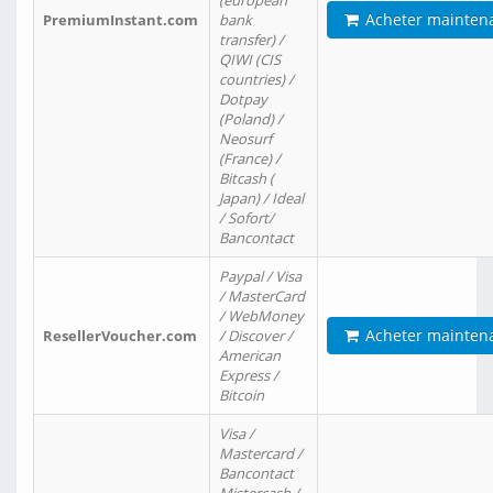
(european
Acheter mainten
PremiumInstant.com
bank
transfer) /
QIWI (CIS
countries) /
Dotpay
(Poland) /
Neosurf
(France) /
Bitcash (
Japan) / Ideal
/ Sofort/
Bancontact
Paypal / Visa
/ MasterCard
/ WebMoney
Acheter mainten
ResellerVoucher.com
/ Discover /
American
Express /
Bitcoin
Visa /
Mastercard /
Bancontact