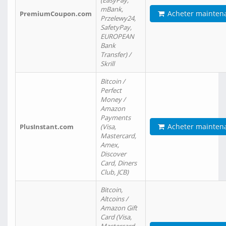
(EasyPay,
mBank,
Acheter mainten
PremiumCoupon.com
Przelewy24,
SafetyPay,
EUROPEAN
Bank
Transfer) /
Skrill
Bitcoin /
Perfect
Money /
Amazon
Payments
Acheter mainten
PlusInstant.com
(Visa,
Mastercard,
Amex,
Discover
Card, Diners
Club, JCB)
Bitcoin,
Altcoins /
Amazon Gift
Card (Visa,