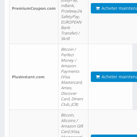
(EasyPay,
mBank,
Acheter mainten
PremiumCoupon.com
Przelewy24,
SafetyPay,
EUROPEAN
Bank
Transfer) /
Skrill
Bitcoin /
Perfect
Money /
Amazon
Payments
Acheter mainten
PlusInstant.com
(Visa,
Mastercard,
Amex,
Discover
Card, Diners
Club, JCB)
Bitcoin,
Altcoins /
Amazon Gift
Card (Visa,