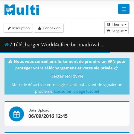
Thème
Inscription
Connexion
Langue
/ Télécharger World4ufree.be_madi7wd.mkv.004 ( 100.93 MB )
Nous vous conseillons fortement de prendre un VPN pour
protéger votre téléchargement et votre vie privée
Tester NordVPN
Merci de désactiver votre logiciel anti-pub avant de signaler un
problème.
Consulter la page tutoriel
Date Upload
06/09/2016 12:45