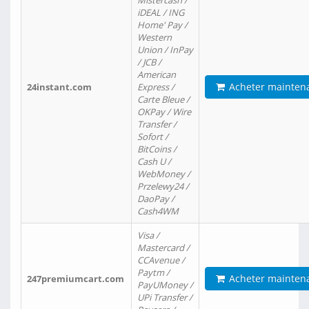
Mistercash /
iDEAL / ING
Home' Pay /
Western
Union / InPay
/ JCB /
American
Acheter mainten
24instant.com
Express /
Carte Bleue /
OKPay / Wire
Transfer /
Sofort /
BitCoins /
Cash U /
WebMoney /
Przelewy24 /
DaoPay /
Cash4WM
Visa /
Mastercard /
CCAvenue /
Paytm /
Acheter mainten
247premiumcart.com
PayUMoney /
UPi Transfer /