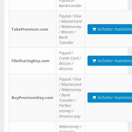
Paysera /
Banktransfer
Paypal / Visa
/ MasterCard
/ Webmoney
Acheter mainten
TakePremium.com
/ Bitcoin /
Bank
Transfer
Paypal /
Credit Card /
Acheter mainten
FileSharingKey.com
Bitcoin /
Altcoins
Paypal / Visa
/ Mastercard
/ Webmoney
/ Bank
Acheter mainten
BuyPremiumKey.com
Transfer /
Perfect
money /
Amazon pay
Webmoney /
Coingate