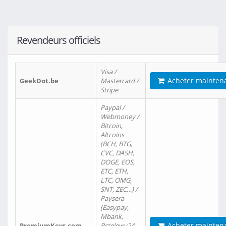
Revendeurs officiels
Visa /
Acheter mainten
GeekDot.be
Mastercard /
Stripe
Paypal /
Webmoney /
Bitcoin,
Altcoins
(BCH, BTG,
CVC, DASH,
DOGE, EOS,
ETC, ETH,
LTC, OMG,
SNT, ZEC…) /
Paysera
(Easypay,
Mbank,
Acheter mainten
PremiumKeys.com
Przelewy24,