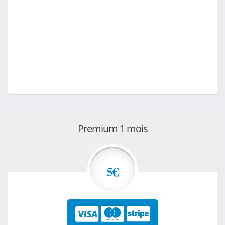
Premium 1 mois
5€