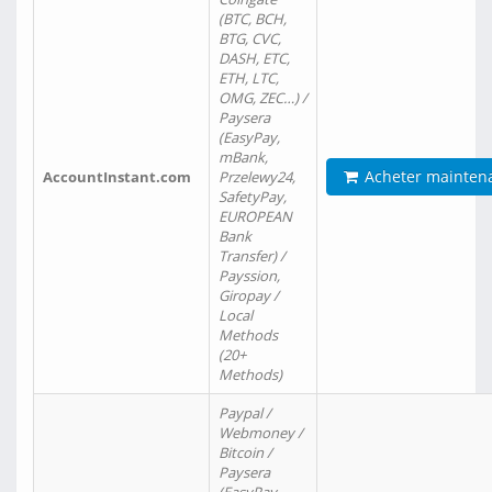
(BTC, BCH,
BTG, CVC,
DASH, ETC,
ETH, LTC,
OMG, ZEC…) /
Paysera
(EasyPay,
mBank,
Acheter mainten
AccountInstant.com
Przelewy24,
SafetyPay,
EUROPEAN
Bank
Transfer) /
Payssion,
Giropay /
Local
Methods
(20+
Methods)
Paypal /
Webmoney /
Bitcoin /
Paysera