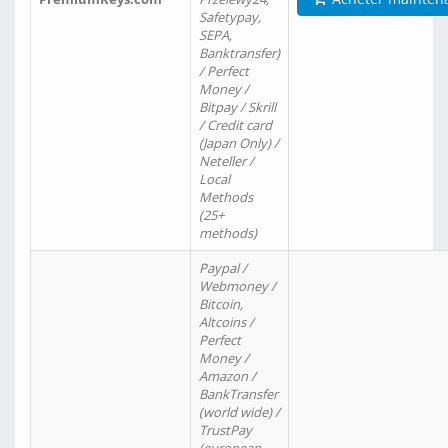
Safetypay,
SEPA,
Banktransfer)
/ Perfect
Money /
Bitpay / Skrill
/ Credit card
(Japan Only) /
Neteller /
Local
Methods
(25+
methods)
Paypal /
Webmoney /
Bitcoin,
Altcoins /
Perfect
Money /
Amazon /
BankTransfer
(world wide) /
TrustPay