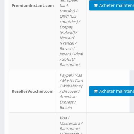
(european
Acheter mainten
PremiumInstant.com
bank
transfer) /
QIWI (CIS
countries) /
Dotpay
(Poland) /
Neosurf
(France) /
Bitcash (
Japan) / Ideal
/ Sofort/
Bancontact
Paypal / Visa
/ MasterCard
/ WebMoney
Acheter mainten
ResellerVoucher.com
/ Discover /
American
Express /
Bitcoin
Visa /
Mastercard /
Bancontact