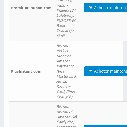
(EasyPay,
mBank,
Acheter mainten
PremiumCoupon.com
Przelewy24,
SafetyPay,
EUROPEAN
Bank
Transfer) /
Skrill
Bitcoin /
Perfect
Money /
Amazon
Payments
Acheter mainten
PlusInstant.com
(Visa,
Mastercard,
Amex,
Discover
Card, Diners
Club, JCB)
Bitcoin,
Altcoins /
Amazon Gift
Card (Visa,