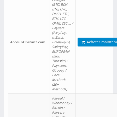
(BTC, BCH,
BTG, CVC,
DASH, ETC,
ETH, LTC,
OMG, ZEC…) /
Paysera
(EasyPay,
mBank,
Acheter mainten
AccountInstant.com
Przelewy24,
SafetyPay,
EUROPEAN
Bank
Transfer) /
Payssion,
Giropay /
Local
Methods
(20+
Methods)
Paypal /
Webmoney /
Bitcoin /
Paysera