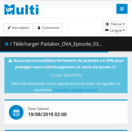
Thème
Inscription
Connexion
Langue
/ Télécharger Patlabor_OVA_Episode_03__Player_Edition___x264_AC3_.mp4.004 ( 472.51 MB )
Nous vous conseillons fortement de prendre un VPN pour
protéger votre téléchargement et votre vie privée
Tester NordVPN
Merci de désactiver votre logiciel anti-pub avant de signaler un
problème.
Consulter la page tutoriel
Date Upload
19/08/2019 02:00