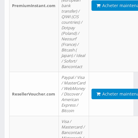
(european
Acheter mainten
PremiumInstant.com
bank
transfer) /
QIWI (CIS
countries) /
Dotpay
(Poland) /
Neosurf
(France) /
Bitcash (
Japan) / Ideal
/ Sofort/
Bancontact
Paypal / Visa
/ MasterCard
/ WebMoney
Acheter mainten
ResellerVoucher.com
/ Discover /
American
Express /
Bitcoin
Visa /
Mastercard /
Bancontact