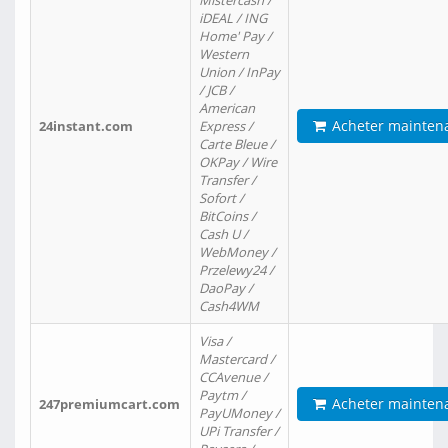
Mistercash /
iDEAL / ING
Home' Pay /
Western
Union / InPay
/ JCB /
American
Acheter mainten
24instant.com
Express /
Carte Bleue /
OKPay / Wire
Transfer /
Sofort /
BitCoins /
Cash U /
WebMoney /
Przelewy24 /
DaoPay /
Cash4WM
Visa /
Mastercard /
CCAvenue /
Paytm /
Acheter mainten
247premiumcart.com
PayUMoney /
UPi Transfer /