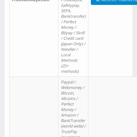
Safetypay,
SEPA,
Banktransfer)
/ Perfect
Money /
Bitpay / Skrill
/ Credit card
(Japan Only) /
Neteller /
Local
Methods
(25+
methods)
Paypal /
Webmoney /
Bitcoin,
Altcoins /
Perfect
Money /
Amazon /
BankTransfer
(world wide) /
TrustPay