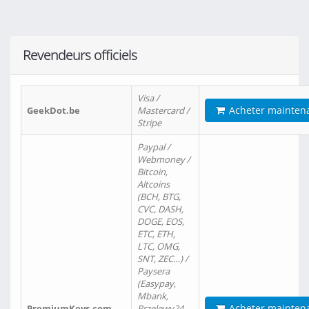
Revendeurs officiels
Visa /
Acheter mainten
GeekDot.be
Mastercard /
Stripe
Paypal /
Webmoney /
Bitcoin,
Altcoins
(BCH, BTG,
CVC, DASH,
DOGE, EOS,
ETC, ETH,
LTC, OMG,
SNT, ZEC…) /
Paysera
(Easypay,
Mbank,
Acheter mainten
PremiumKeys.com
Przelewy24,