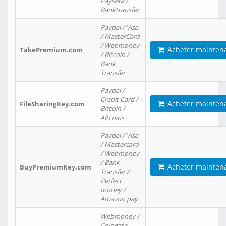
Paysera /
Banktransfer
Paypal / Visa
/ MasterCard
/ Webmoney
Acheter mainten
TakePremium.com
/ Bitcoin /
Bank
Transfer
Paypal /
Credit Card /
Acheter mainten
FileSharingKey.com
Bitcoin /
Altcoins
Paypal / Visa
/ Mastercard
/ Webmoney
/ Bank
Acheter mainten
BuyPremiumKey.com
Transfer /
Perfect
money /
Amazon pay
Webmoney /
Coingate