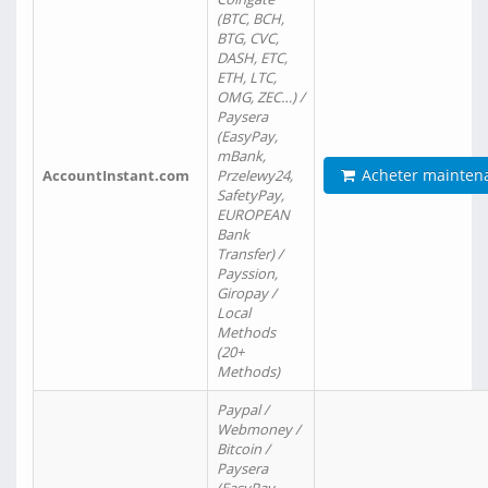
(BTC, BCH,
BTG, CVC,
DASH, ETC,
ETH, LTC,
OMG, ZEC…) /
Paysera
(EasyPay,
mBank,
Acheter mainten
AccountInstant.com
Przelewy24,
SafetyPay,
EUROPEAN
Bank
Transfer) /
Payssion,
Giropay /
Local
Methods
(20+
Methods)
Paypal /
Webmoney /
Bitcoin /
Paysera