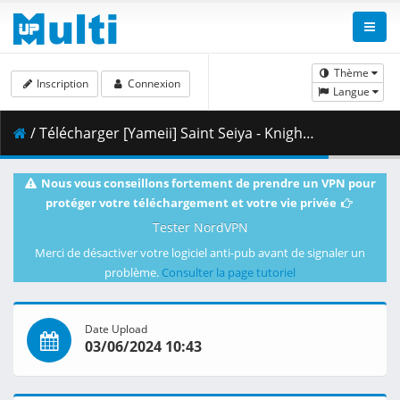
Thème
Inscription
Connexion
Langue
/ Télécharger [Yameii] Saint Seiya - Knights of the Zodiac - S03E11 [English Dub] [CR WEB-DL 720p] [EA6B6A4E].mkv.002 ( 338.86 MB )
Nous vous conseillons fortement de prendre un VPN pour
protéger votre téléchargement et votre vie privée
Tester NordVPN
Merci de désactiver votre logiciel anti-pub avant de signaler un
problème.
Consulter la page tutoriel
Date Upload
03/06/2024 10:43