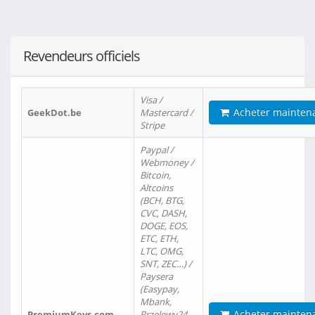
Revendeurs officiels
Visa /
Acheter mainten
GeekDot.be
Mastercard /
Stripe
Paypal /
Webmoney /
Bitcoin,
Altcoins
(BCH, BTG,
CVC, DASH,
DOGE, EOS,
ETC, ETH,
LTC, OMG,
SNT, ZEC…) /
Paysera
(Easypay,
Mbank,
Acheter mainten
PremiumKeys.com
Przelewy24,