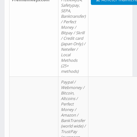
Safetypay,
SEPA,
Banktransfer)
/ Perfect
Money /
Bitpay / Skrill
/ Credit card
(Japan Only) /
Neteller /
Local
Methods
(25+
methods)
Paypal /
Webmoney /
Bitcoin,
Altcoins /
Perfect
Money /
Amazon /
BankTransfer
(world wide) /
TrustPay