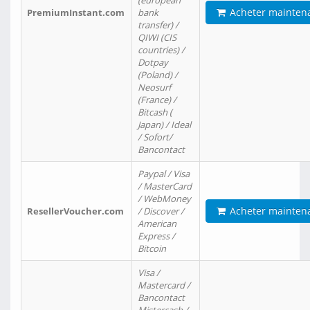
(european
Acheter mainten
PremiumInstant.com
bank
transfer) /
QIWI (CIS
countries) /
Dotpay
(Poland) /
Neosurf
(France) /
Bitcash (
Japan) / Ideal
/ Sofort/
Bancontact
Paypal / Visa
/ MasterCard
/ WebMoney
Acheter mainten
ResellerVoucher.com
/ Discover /
American
Express /
Bitcoin
Visa /
Mastercard /
Bancontact