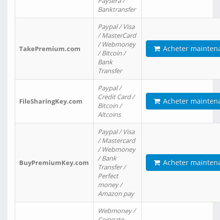
Paysera /
Banktransfer
Paypal / Visa
/ MasterCard
/ Webmoney
Acheter mainten
TakePremium.com
/ Bitcoin /
Bank
Transfer
Paypal /
Credit Card /
Acheter mainten
FileSharingKey.com
Bitcoin /
Altcoins
Paypal / Visa
/ Mastercard
/ Webmoney
/ Bank
Acheter mainten
BuyPremiumKey.com
Transfer /
Perfect
money /
Amazon pay
Webmoney /
Coingate