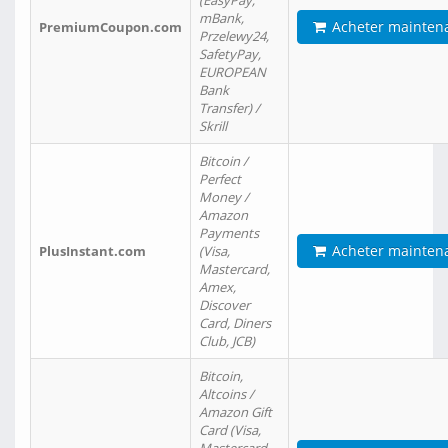
(EasyPay,
mBank,
Acheter mainten
PremiumCoupon.com
Przelewy24,
SafetyPay,
EUROPEAN
Bank
Transfer) /
Skrill
Bitcoin /
Perfect
Money /
Amazon
Payments
Acheter mainten
PlusInstant.com
(Visa,
Mastercard,
Amex,
Discover
Card, Diners
Club, JCB)
Bitcoin,
Altcoins /
Amazon Gift
Card (Visa,