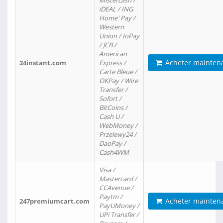
Mistercash /
iDEAL / ING
Home' Pay /
Western
Union / InPay
/ JCB /
American
Acheter mainten
24instant.com
Express /
Carte Bleue /
OKPay / Wire
Transfer /
Sofort /
BitCoins /
Cash U /
WebMoney /
Przelewy24 /
DaoPay /
Cash4WM
Visa /
Mastercard /
CCAvenue /
Paytm /
Acheter mainten
247premiumcart.com
PayUMoney /
UPi Transfer /