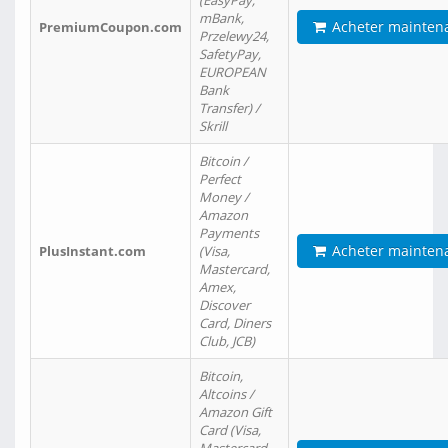
(EasyPay,
mBank,
Acheter mainten
PremiumCoupon.com
Przelewy24,
SafetyPay,
EUROPEAN
Bank
Transfer) /
Skrill
Bitcoin /
Perfect
Money /
Amazon
Payments
Acheter mainten
PlusInstant.com
(Visa,
Mastercard,
Amex,
Discover
Card, Diners
Club, JCB)
Bitcoin,
Altcoins /
Amazon Gift
Card (Visa,