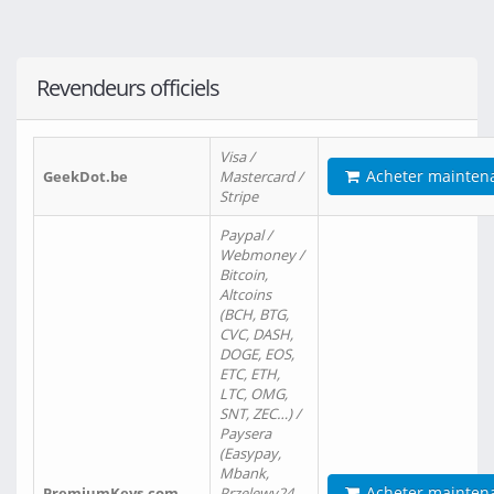
Revendeurs officiels
Visa /
Acheter mainten
GeekDot.be
Mastercard /
Stripe
Paypal /
Webmoney /
Bitcoin,
Altcoins
(BCH, BTG,
CVC, DASH,
DOGE, EOS,
ETC, ETH,
LTC, OMG,
SNT, ZEC…) /
Paysera
(Easypay,
Mbank,
Acheter mainten
PremiumKeys.com
Przelewy24,