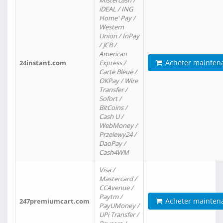
Mistercash /
iDEAL / ING
Home' Pay /
Western
Union / InPay
/ JCB /
American
Acheter mainten
24instant.com
Express /
Carte Bleue /
OKPay / Wire
Transfer /
Sofort /
BitCoins /
Cash U /
WebMoney /
Przelewy24 /
DaoPay /
Cash4WM
Visa /
Mastercard /
CCAvenue /
Paytm /
Acheter mainten
247premiumcart.com
PayUMoney /
UPi Transfer /