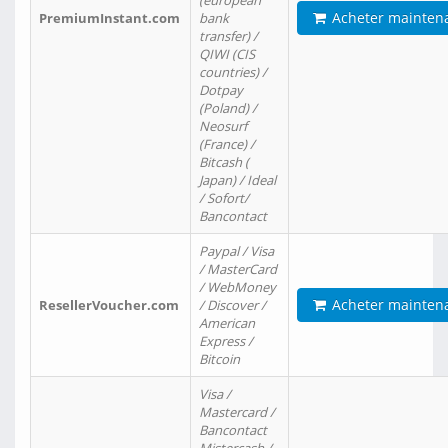
(european
Acheter mainten
PremiumInstant.com
bank
transfer) /
QIWI (CIS
countries) /
Dotpay
(Poland) /
Neosurf
(France) /
Bitcash (
Japan) / Ideal
/ Sofort/
Bancontact
Paypal / Visa
/ MasterCard
/ WebMoney
Acheter mainten
ResellerVoucher.com
/ Discover /
American
Express /
Bitcoin
Visa /
Mastercard /
Bancontact