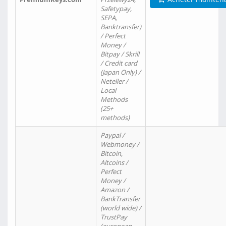
Safetypay,
SEPA,
Banktransfer)
/ Perfect
Money /
Bitpay / Skrill
/ Credit card
(Japan Only) /
Neteller /
Local
Methods
(25+
methods)
Paypal /
Webmoney /
Bitcoin,
Altcoins /
Perfect
Money /
Amazon /
BankTransfer
(world wide) /
TrustPay