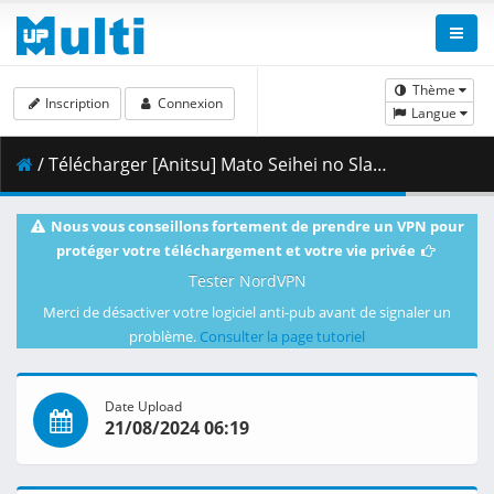
Thème
Inscription
Connexion
Langue
/ Télécharger [Anitsu] Mato Seihei no Slave - S01E05 [BD 1080p x265 Opus][35439EB5].mkv.002 ( 270.22 MB )
Nous vous conseillons fortement de prendre un VPN pour
protéger votre téléchargement et votre vie privée
Tester NordVPN
Merci de désactiver votre logiciel anti-pub avant de signaler un
problème.
Consulter la page tutoriel
Date Upload
21/08/2024 06:19