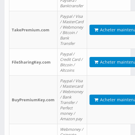
Paysera /
Banktransfer
Paypal / Visa
/ MasterCard
/ Webmoney
Acheter mainten
TakePremium.com
/ Bitcoin /
Bank
Transfer
Paypal /
Credit Card /
Acheter mainten
FileSharingKey.com
Bitcoin /
Altcoins
Paypal / Visa
/ Mastercard
/ Webmoney
/ Bank
Acheter mainten
BuyPremiumKey.com
Transfer /
Perfect
money /
Amazon pay
Webmoney /
Coingate