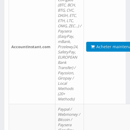
(BTC, BCH,
BTG, CVC,
DASH, ETC,
ETH, LTC,
OMG, ZEC…) /
Paysera
(EasyPay,
mBank,
Acheter mainten
AccountInstant.com
Przelewy24,
SafetyPay,
EUROPEAN
Bank
Transfer) /
Payssion,
Giropay /
Local
Methods
(20+
Methods)
Paypal /
Webmoney /
Bitcoin /
Paysera