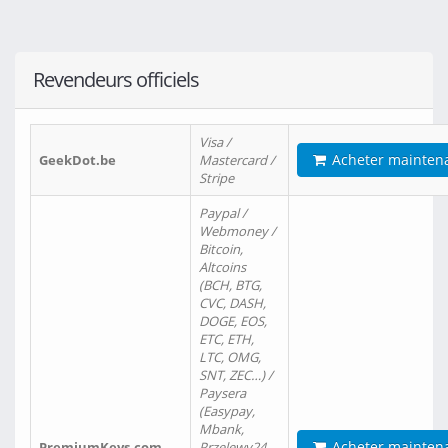
Revendeurs officiels
Visa /
Acheter mainten
GeekDot.be
Mastercard /
Stripe
Paypal /
Webmoney /
Bitcoin,
Altcoins
(BCH, BTG,
CVC, DASH,
DOGE, EOS,
ETC, ETH,
LTC, OMG,
SNT, ZEC…) /
Paysera
(Easypay,
Mbank,
Acheter mainten
PremiumKeys.com
Przelewy24,