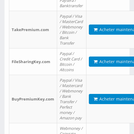
Paysera /
Banktransfer
Paypal / Visa
/ MasterCard
/ Webmoney
Acheter mainten
TakePremium.com
/ Bitcoin /
Bank
Transfer
Paypal /
Credit Card /
Acheter mainten
FileSharingKey.com
Bitcoin /
Altcoins
Paypal / Visa
/ Mastercard
/ Webmoney
/ Bank
Acheter mainten
BuyPremiumKey.com
Transfer /
Perfect
money /
Amazon pay
Webmoney /
Coingate