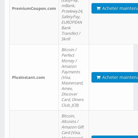
(EasyPay,
mBank,
Acheter mainten
PremiumCoupon.com
Przelewy24,
SafetyPay,
EUROPEAN
Bank
Transfer) /
Skrill
Bitcoin /
Perfect
Money /
Amazon
Payments
Acheter mainten
PlusInstant.com
(Visa,
Mastercard,
Amex,
Discover
Card, Diners
Club, JCB)
Bitcoin,
Altcoins /
Amazon Gift
Card (Visa,