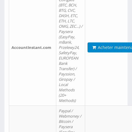
(BTC, BCH,
BTG, CVC,
DASH, ETC,
ETH, LTC,
OMG, ZEC…) /
Paysera
(EasyPay,
mBank,
Acheter mainten
AccountInstant.com
Przelewy24,
SafetyPay,
EUROPEAN
Bank
Transfer) /
Payssion,
Giropay /
Local
Methods
(20+
Methods)
Paypal /
Webmoney /
Bitcoin /
Paysera