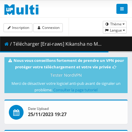
Thème
Inscription
Connexion
Langue
/ Télécharger [Erai-raws] Kikansha no Mahou wa Tokubetsu Desu - 08 [1080p][Multiple Subtitle][38453703].mkv.001 ( 460.61 MB )
Nous vous conseillons fortement de prendre un VPN pour
protéger votre téléchargement et votre vie privée
Tester NordVPN
Merci de désactiver votre logiciel anti-pub avant de signaler un
problème.
Consulter la page tutoriel
Date Upload
25/11/2023 19:27