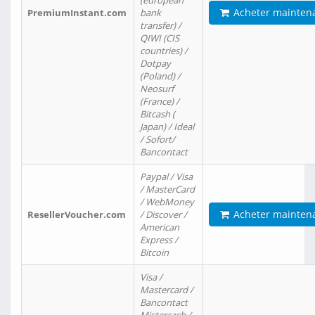
(european
Acheter mainten
PremiumInstant.com
bank
transfer) /
QIWI (CIS
countries) /
Dotpay
(Poland) /
Neosurf
(France) /
Bitcash (
Japan) / Ideal
/ Sofort/
Bancontact
Paypal / Visa
/ MasterCard
/ WebMoney
Acheter mainten
ResellerVoucher.com
/ Discover /
American
Express /
Bitcoin
Visa /
Mastercard /
Bancontact