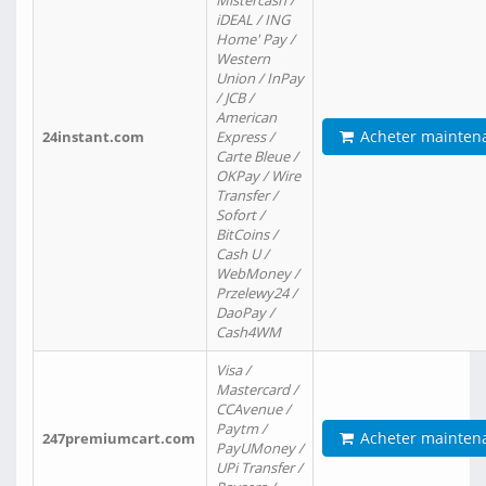
Mistercash /
iDEAL / ING
Home' Pay /
Western
Union / InPay
/ JCB /
American
Acheter mainten
24instant.com
Express /
Carte Bleue /
OKPay / Wire
Transfer /
Sofort /
BitCoins /
Cash U /
WebMoney /
Przelewy24 /
DaoPay /
Cash4WM
Visa /
Mastercard /
CCAvenue /
Paytm /
Acheter mainten
247premiumcart.com
PayUMoney /
UPi Transfer /