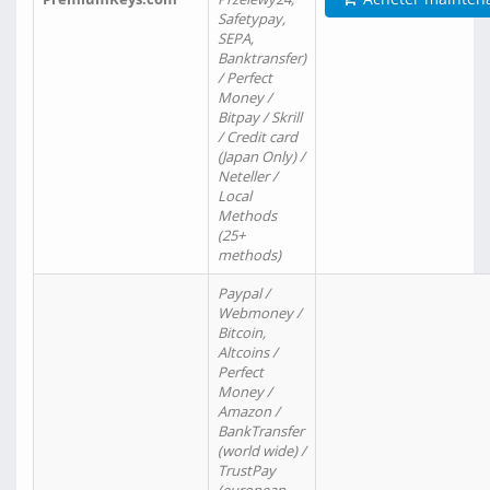
Safetypay,
SEPA,
Banktransfer)
/ Perfect
Money /
Bitpay / Skrill
/ Credit card
(Japan Only) /
Neteller /
Local
Methods
(25+
methods)
Paypal /
Webmoney /
Bitcoin,
Altcoins /
Perfect
Money /
Amazon /
BankTransfer
(world wide) /
TrustPay