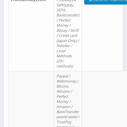
Safetypay,
SEPA,
Banktransfer)
/ Perfect
Money /
Bitpay / Skrill
/ Credit card
(Japan Only) /
Neteller /
Local
Methods
(25+
methods)
Paypal /
Webmoney /
Bitcoin,
Altcoins /
Perfect
Money /
Amazon /
BankTransfer
(world wide) /
TrustPay