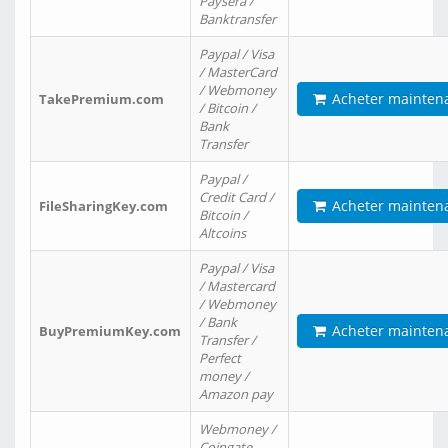
Paysera /
Banktransfer
Paypal / Visa
/ MasterCard
/ Webmoney
Acheter mainten
TakePremium.com
/ Bitcoin /
Bank
Transfer
Paypal /
Credit Card /
Acheter mainten
FileSharingKey.com
Bitcoin /
Altcoins
Paypal / Visa
/ Mastercard
/ Webmoney
/ Bank
Acheter mainten
BuyPremiumKey.com
Transfer /
Perfect
money /
Amazon pay
Webmoney /
Coingate