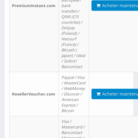
(european
Acheter mainten
PremiumInstant.com
bank
transfer) /
QIWI (CIS
countries) /
Dotpay
(Poland) /
Neosurf
(France) /
Bitcash (
Japan) / Ideal
/ Sofort/
Bancontact
Paypal / Visa
/ MasterCard
/ WebMoney
Acheter mainten
ResellerVoucher.com
/ Discover /
American
Express /
Bitcoin
Visa /
Mastercard /
Bancontact