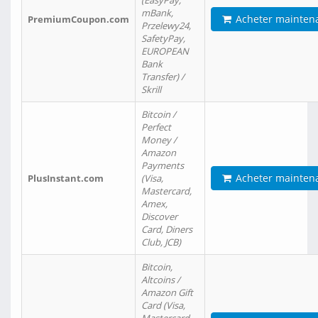
(EasyPay,
mBank,
Acheter mainten
PremiumCoupon.com
Przelewy24,
SafetyPay,
EUROPEAN
Bank
Transfer) /
Skrill
Bitcoin /
Perfect
Money /
Amazon
Payments
Acheter mainten
PlusInstant.com
(Visa,
Mastercard,
Amex,
Discover
Card, Diners
Club, JCB)
Bitcoin,
Altcoins /
Amazon Gift
Card (Visa,