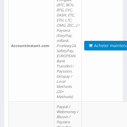
(BTC, BCH,
BTG, CVC,
DASH, ETC,
ETH, LTC,
OMG, ZEC…) /
Paysera
(EasyPay,
mBank,
Acheter mainten
AccountInstant.com
Przelewy24,
SafetyPay,
EUROPEAN
Bank
Transfer) /
Payssion,
Giropay /
Local
Methods
(20+
Methods)
Paypal /
Webmoney /
Bitcoin /
Paysera