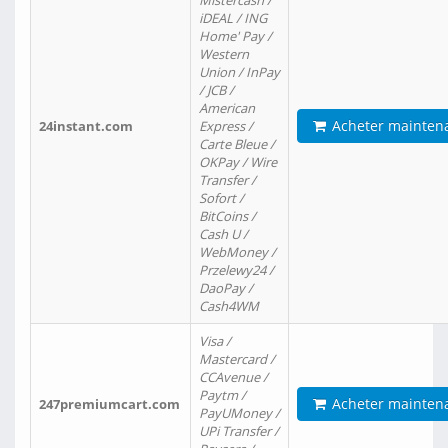
Mistercash /
iDEAL / ING
Home' Pay /
Western
Union / InPay
/ JCB /
American
Acheter mainten
24instant.com
Express /
Carte Bleue /
OKPay / Wire
Transfer /
Sofort /
BitCoins /
Cash U /
WebMoney /
Przelewy24 /
DaoPay /
Cash4WM
Visa /
Mastercard /
CCAvenue /
Paytm /
Acheter mainten
247premiumcart.com
PayUMoney /
UPi Transfer /