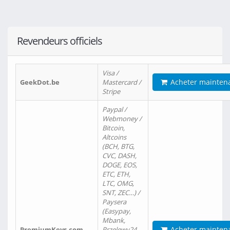
Revendeurs officiels
Visa /
Acheter mainten
GeekDot.be
Mastercard /
Stripe
Paypal /
Webmoney /
Bitcoin,
Altcoins
(BCH, BTG,
CVC, DASH,
DOGE, EOS,
ETC, ETH,
LTC, OMG,
SNT, ZEC…) /
Paysera
(Easypay,
Mbank,
Acheter mainten
PremiumKeys.com
Przelewy24,