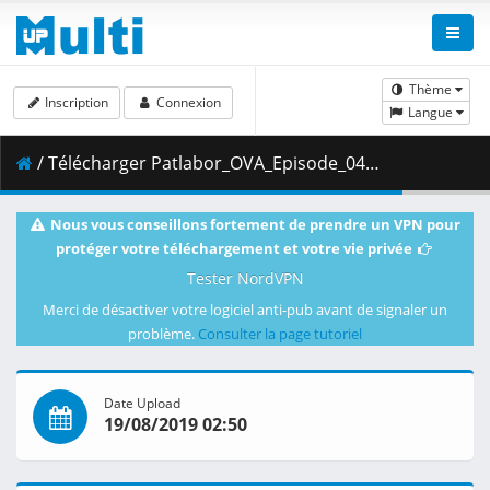
Thème
Inscription
Connexion
Langue
/ Télécharger Patlabor_OVA_Episode_04__Player_Edition___x264_AC3_.mp4.003 ( 460.70 MB )
Nous vous conseillons fortement de prendre un VPN pour
protéger votre téléchargement et votre vie privée
Tester NordVPN
Merci de désactiver votre logiciel anti-pub avant de signaler un
problème.
Consulter la page tutoriel
Date Upload
19/08/2019 02:50