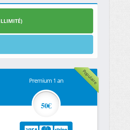
LLIMITÉ)
Populaire
Premium 1 an
50€