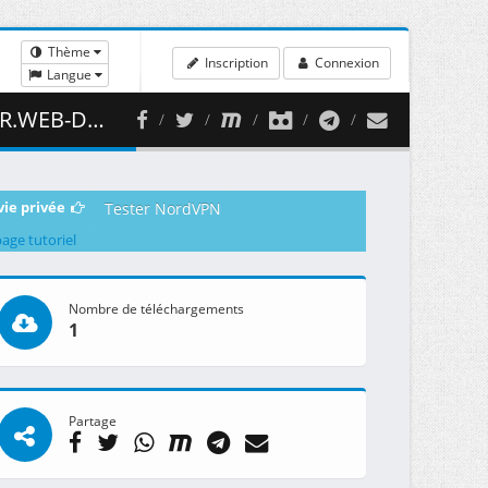
Thème
Inscription
Connexion
Langue
 ( 466.70 MB )
vie privée
Tester NordVPN
page tutoriel
Nombre de téléchargements
1
Partage