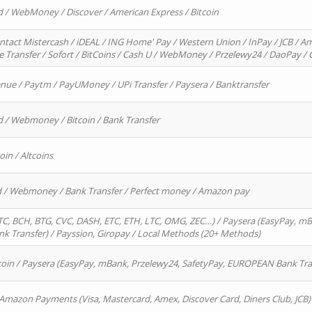
d / WebMoney / Discover / American Express / Bitcoin
ntact Mistercash / iDEAL / ING Home' Pay / Western Union / InPay / JCB / Am
re Transfer / Sofort / BitCoins / Cash U / WebMoney / Przelewy24 / DaoPay 
enue / Paytm / PayUMoney / UPi Transfer / Paysera / Banktransfer
d / Webmoney / Bitcoin / Bank Transfer
oin / Altcoins
rd / Webmoney / Bank Transfer / Perfect money / Amazon pay
, BCH, BTG, CVC, DASH, ETC, ETH, LTC, OMG, ZEC…) / Paysera (EasyPay, mB
 Transfer) / Payssion, Giropay / Local Methods (20+ Methods)
oin / Paysera (EasyPay, mBank, Przelewy24, SafetyPay, EUROPEAN Bank Transf
 Amazon Payments (Visa, Mastercard, Amex, Discover Card, Diners Club, JCB)