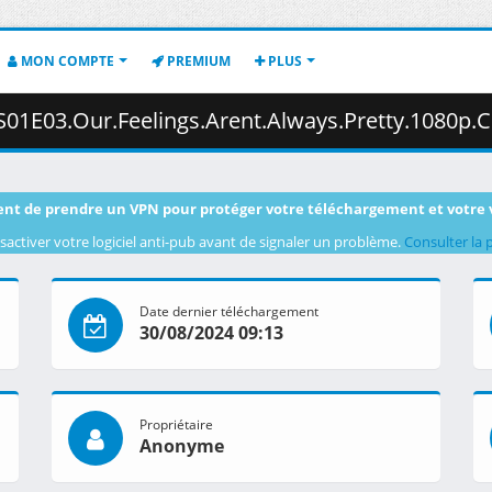
MON COMPTE
PREMIUM
PLUS
Arent.Always.Pretty.1080p.CR.WEB-DL.DUAL.AAC2.0.H.264.MSubs-ToonsHub.mkv.002
nt de prendre un VPN pour protéger votre téléchargement et votre 
sactiver votre logiciel anti-pub avant de signaler un problème.
Consulter la 
Date dernier téléchargement
30/08/2024 09:13
Propriétaire
Anonyme