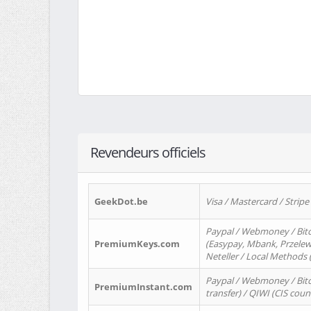
Revendeurs officiels
GeekDot.be
Visa / Mastercard / Stripe
Paypal / Webmoney / Bitc
PremiumKeys.com
(Easypay, Mbank, Przelewy2
Neteller / Local Methods
Paypal / Webmoney / Bitc
PremiumInstant.com
transfer) / QIWI (CIS coun