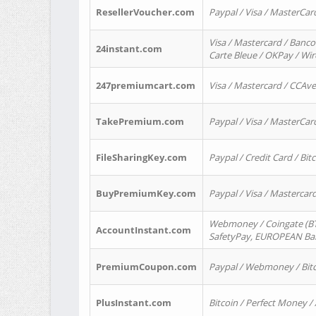
ResellerVoucher.com
Paypal / Visa / MasterCar
Visa / Mastercard / Banco
24instant.com
Carte Bleue / OKPay / Wi
247premiumcart.com
Visa / Mastercard / CCAv
TakePremium.com
Paypal / Visa / MasterCar
FileSharingKey.com
Paypal / Credit Card / Bitc
BuyPremiumKey.com
Paypal / Visa / Masterca
Webmoney / Coingate (BTC
AccountInstant.com
SafetyPay, EUROPEAN Bank
PremiumCoupon.com
Paypal / Webmoney / Bitc
PlusInstant.com
Bitcoin / Perfect Money /