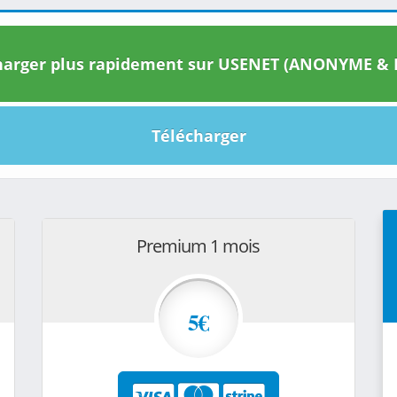
arger plus rapidement sur USENET (ANONYME & I
Télécharger
Premium 1 mois
5€