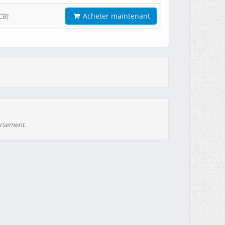
Acheter maintenant
CB)
ursement.