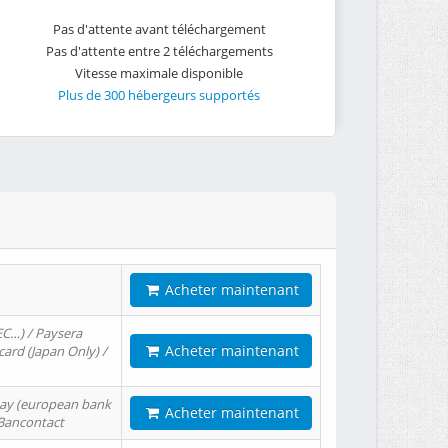
Pas d'attente avant téléchargement
Pas d'attente entre 2 téléchargements
Vitesse maximale disponible
Plus de 300 hébergeurs supportés
Acheter maintenant
EC…) / Paysera
Acheter maintenant
card (Japan Only) /
tPay (european bank
Acheter maintenant
/ Bancontact