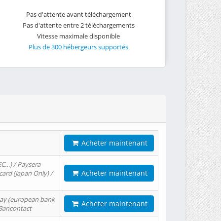
Pas d'attente avant téléchargement
Pas d'attente entre 2 téléchargements
Vitesse maximale disponible
Plus de 300 hébergeurs supportés
Acheter maintenant
EC…) / Paysera
Acheter maintenant
card (Japan Only) /
tPay (european bank
Acheter maintenant
/ Bancontact