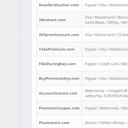
ResellerVoucher.com
Paypal / Visa / MasterCar
Visa / Mastercard / Banco
24instant.com
Carte Bleue / OKPay / Wi
247premiumcart.com
Visa / Mastercard / CCAv
TakePremium.com
Paypal / Visa / MasterCar
FileSharingKey.com
Paypal / Credit Card / Bitc
BuyPremiumKey.com
Paypal / Visa / Masterca
Webmoney / Coingate (BTC
AccountInstant.com
SafetyPay, EUROPEAN Bank
PremiumCoupon.com
Paypal / Webmoney / Bitc
PlusInstant.com
Bitcoin / Perfect Money /