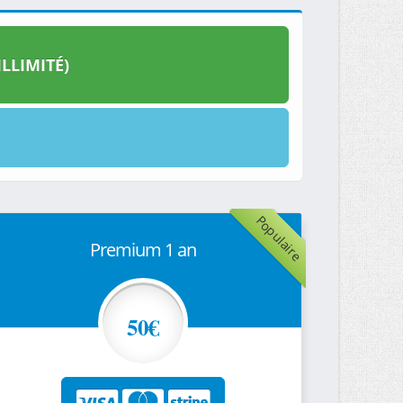
LLIMITÉ)
Populaire
Premium 1 an
50€