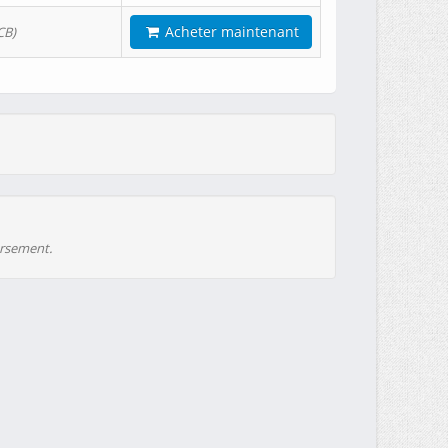
Acheter maintenant
CB)
ursement.