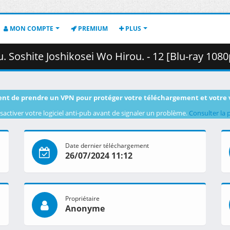
MON COMPTE
PREMIUM
PLUS
ikosei Wo Hirou. - 12 [Blu-ray 1080p HEVC FLAC][AD83841B].mkv.003 (
nt de prendre un VPN pour protéger votre téléchargement et votre 
sactiver votre logiciel anti-pub avant de signaler un problème.
Consulter la 
Date dernier téléchargement
26/07/2024 11:12
Propriétaire
Anonyme