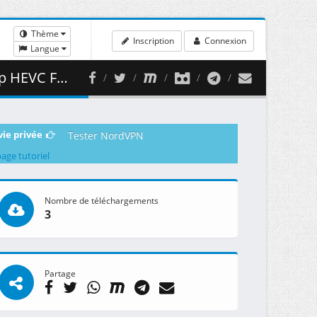
Thème
Inscription
Connexion
Langue
 499.06 MB )
vie privée
Tester NordVPN
page tutoriel
Nombre de téléchargements
3
Partage