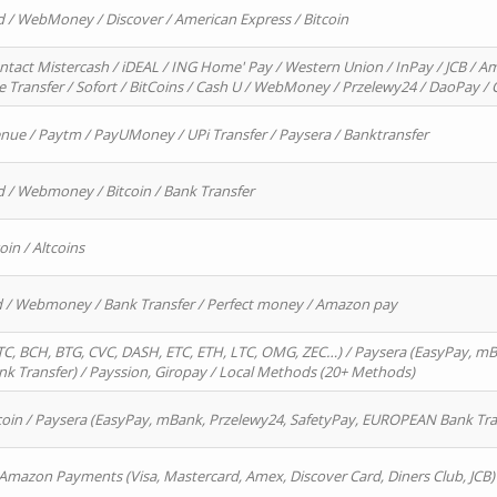
d / WebMoney / Discover / American Express / Bitcoin
ntact Mistercash / iDEAL / ING Home' Pay / Western Union / InPay / JCB / Am
re Transfer / Sofort / BitCoins / Cash U / WebMoney / Przelewy24 / DaoPay 
enue / Paytm / PayUMoney / UPi Transfer / Paysera / Banktransfer
d / Webmoney / Bitcoin / Bank Transfer
oin / Altcoins
rd / Webmoney / Bank Transfer / Perfect money / Amazon pay
, BCH, BTG, CVC, DASH, ETC, ETH, LTC, OMG, ZEC…) / Paysera (EasyPay, mB
 Transfer) / Payssion, Giropay / Local Methods (20+ Methods)
oin / Paysera (EasyPay, mBank, Przelewy24, SafetyPay, EUROPEAN Bank Transf
 Amazon Payments (Visa, Mastercard, Amex, Discover Card, Diners Club, JCB)