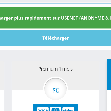
arger plus rapidement sur USENET (ANONYME & I
Télécharger
Premium 1 mois
5€