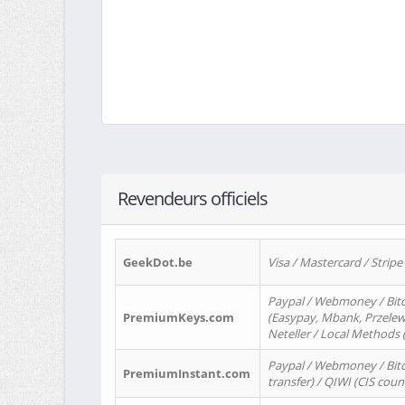
Revendeurs officiels
GeekDot.be
Visa / Mastercard / Stripe
Paypal / Webmoney / Bitc
PremiumKeys.com
(Easypay, Mbank, Przelewy2
Neteller / Local Methods
Paypal / Webmoney / Bitc
PremiumInstant.com
transfer) / QIWI (CIS coun