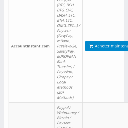
(BTC, BCH,
BTG, CVC,
DASH, ETC,
ETH, LTC,
OMG, ZEC…) /
Paysera
(EasyPay,
mBank,
Acheter mainten
AccountInstant.com
Przelewy24,
SafetyPay,
EUROPEAN
Bank
Transfer) /
Payssion,
Giropay /
Local
Methods
(20+
Methods)
Paypal /
Webmoney /
Bitcoin /
Paysera