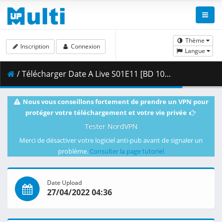
Thème
Inscription
Connexion
Langue
/ Télécharger Date A Live S01E11 [BD 1080p HEVC 10bit FLAC] [Dual-Audio].mkv.002 ( 452.51 MB )
Nous vous conseillons fortement de prendre un VPN pour
protéger votre téléchargement et votre vie privée
Tester NordVPN
Merci de désactiver votre logiciel anti-pub avant de signaler un
problème.
Consulter la page tutoriel
Date Upload
27/04/2022 04:36