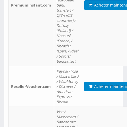
(european
Acheter mainten
PremiumInstant.com
bank
transfer) /
QIWI (CIS
countries) /
Dotpay
(Poland) /
Neosurf
(France) /
Bitcash (
Japan) / Ideal
/ Sofort/
Bancontact
Paypal / Visa
/ MasterCard
/ WebMoney
Acheter mainten
ResellerVoucher.com
/ Discover /
American
Express /
Bitcoin
Visa /
Mastercard /
Bancontact