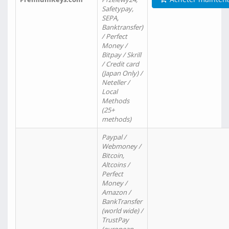
Safetypay,
SEPA,
Banktransfer)
/ Perfect
Money /
Bitpay / Skrill
/ Credit card
(Japan Only) /
Neteller /
Local
Methods
(25+
methods)
Paypal /
Webmoney /
Bitcoin,
Altcoins /
Perfect
Money /
Amazon /
BankTransfer
(world wide) /
TrustPay