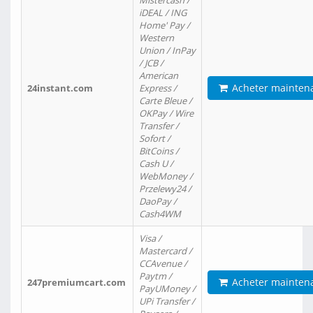
Mistercash /
iDEAL / ING
Home' Pay /
Western
Union / InPay
/ JCB /
American
Acheter mainten
24instant.com
Express /
Carte Bleue /
OKPay / Wire
Transfer /
Sofort /
BitCoins /
Cash U /
WebMoney /
Przelewy24 /
DaoPay /
Cash4WM
Visa /
Mastercard /
CCAvenue /
Paytm /
Acheter mainten
247premiumcart.com
PayUMoney /
UPi Transfer /