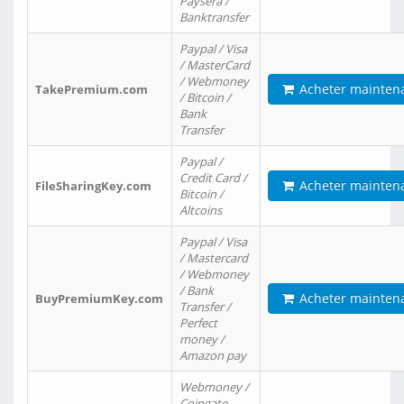
Paysera /
Banktransfer
Paypal / Visa
/ MasterCard
/ Webmoney
Acheter mainten
TakePremium.com
/ Bitcoin /
Bank
Transfer
Paypal /
Credit Card /
Acheter mainten
FileSharingKey.com
Bitcoin /
Altcoins
Paypal / Visa
/ Mastercard
/ Webmoney
/ Bank
Acheter mainten
BuyPremiumKey.com
Transfer /
Perfect
money /
Amazon pay
Webmoney /
Coingate