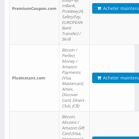
(EasyPay,
mBank,
Acheter mainten
PremiumCoupon.com
Przelewy24,
SafetyPay,
EUROPEAN
Bank
Transfer) /
Skrill
Bitcoin /
Perfect
Money /
Amazon
Payments
Acheter mainten
PlusInstant.com
(Visa,
Mastercard,
Amex,
Discover
Card, Diners
Club, JCB)
Bitcoin,
Altcoins /
Amazon Gift
Card (Visa,