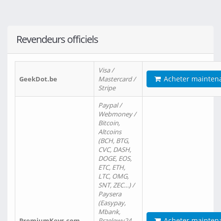
Revendeurs officiels
Visa /
Acheter mainten
GeekDot.be
Mastercard /
Stripe
Paypal /
Webmoney /
Bitcoin,
Altcoins
(BCH, BTG,
CVC, DASH,
DOGE, EOS,
ETC, ETH,
LTC, OMG,
SNT, ZEC…) /
Paysera
(Easypay,
Mbank,
Acheter mainten
PremiumKeys.com
Przelewy24,