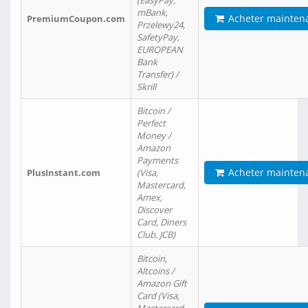
(EasyPay,
mBank,
Acheter mainten
PremiumCoupon.com
Przelewy24,
SafetyPay,
EUROPEAN
Bank
Transfer) /
Skrill
Bitcoin /
Perfect
Money /
Amazon
Payments
Acheter mainten
PlusInstant.com
(Visa,
Mastercard,
Amex,
Discover
Card, Diners
Club, JCB)
Bitcoin,
Altcoins /
Amazon Gift
Card (Visa,