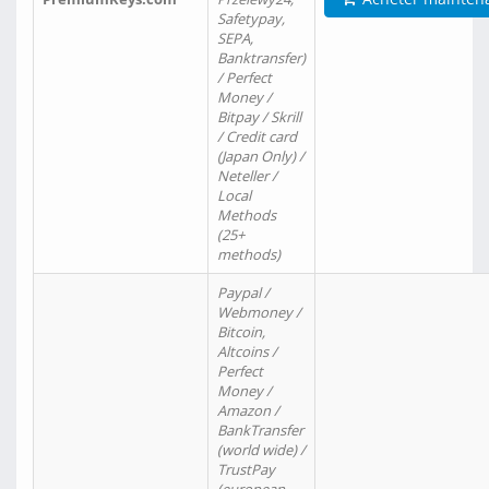
Safetypay,
SEPA,
Banktransfer)
/ Perfect
Money /
Bitpay / Skrill
/ Credit card
(Japan Only) /
Neteller /
Local
Methods
(25+
methods)
Paypal /
Webmoney /
Bitcoin,
Altcoins /
Perfect
Money /
Amazon /
BankTransfer
(world wide) /
TrustPay