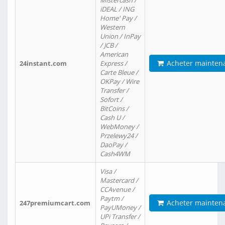
Mistercash /
iDEAL / ING
Home' Pay /
Western
Union / InPay
/ JCB /
American
Acheter mainten
24instant.com
Express /
Carte Bleue /
OKPay / Wire
Transfer /
Sofort /
BitCoins /
Cash U /
WebMoney /
Przelewy24 /
DaoPay /
Cash4WM
Visa /
Mastercard /
CCAvenue /
Paytm /
Acheter mainten
247premiumcart.com
PayUMoney /
UPi Transfer /