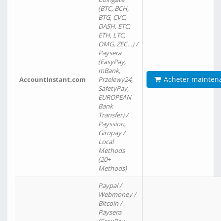
(BTC, BCH,
BTG, CVC,
DASH, ETC,
ETH, LTC,
OMG, ZEC…) /
Paysera
(EasyPay,
mBank,
Acheter mainten
AccountInstant.com
Przelewy24,
SafetyPay,
EUROPEAN
Bank
Transfer) /
Payssion,
Giropay /
Local
Methods
(20+
Methods)
Paypal /
Webmoney /
Bitcoin /
Paysera