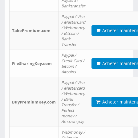
Paysera /
Banktransfer
Paypal / Visa
/ MasterCard
/ Webmoney
Acheter mainten
TakePremium.com
/ Bitcoin /
Bank
Transfer
Paypal /
Credit Card /
Acheter mainten
FileSharingKey.com
Bitcoin /
Altcoins
Paypal / Visa
/ Mastercard
/ Webmoney
/ Bank
Acheter mainten
BuyPremiumKey.com
Transfer /
Perfect
money /
Amazon pay
Webmoney /
Coingate