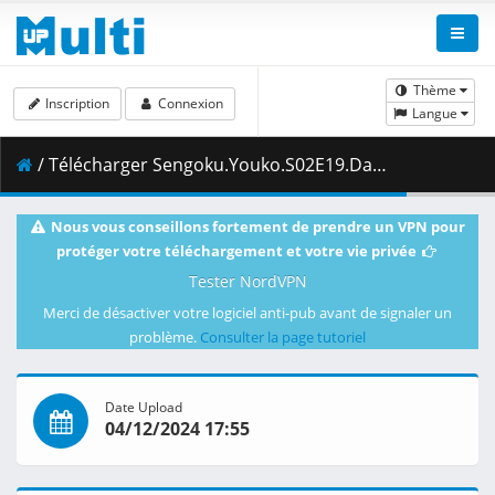
Thème
Inscription
Connexion
Langue
/ Télécharger Sengoku.Youko.S02E19.Dawn.1080p.CR.WEB-DL.AAC2.0.H.264-VARYG.mkv.001 ( 463.94 MB )
Nous vous conseillons fortement de prendre un VPN pour
protéger votre téléchargement et votre vie privée
Tester NordVPN
Merci de désactiver votre logiciel anti-pub avant de signaler un
problème.
Consulter la page tutoriel
Date Upload
04/12/2024 17:55