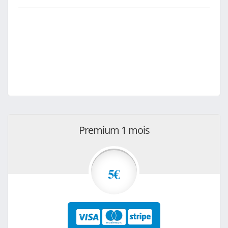
Premium 1 mois
5€