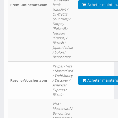
(european
Acheter mainten
PremiumInstant.com
bank
transfer) /
QIWI (CIS
countries) /
Dotpay
(Poland) /
Neosurf
(France) /
Bitcash (
Japan) / Ideal
/ Sofort/
Bancontact
Paypal / Visa
/ MasterCard
/ WebMoney
Acheter mainten
ResellerVoucher.com
/ Discover /
American
Express /
Bitcoin
Visa /
Mastercard /
Bancontact