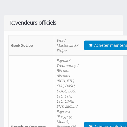
Revendeurs officiels
Visa /
Acheter mainten
GeekDot.be
Mastercard /
Stripe
Paypal /
Webmoney /
Bitcoin,
Altcoins
(BCH, BTG,
CVC, DASH,
DOGE, EOS,
ETC, ETH,
LTC, OMG,
SNT, ZEC…) /
Paysera
(Easypay,
Mbank,
Acheter mainten
PremiumKeys.com
Przelewy24,