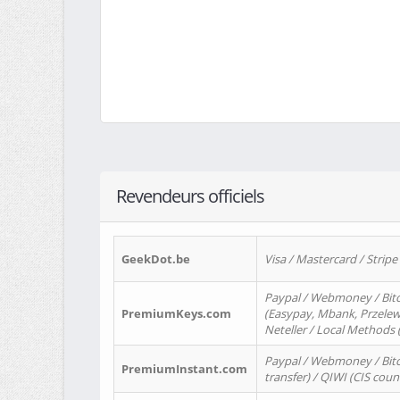
Revendeurs officiels
GeekDot.be
Visa / Mastercard / Stripe
Paypal / Webmoney / Bitc
PremiumKeys.com
(Easypay, Mbank, Przelewy2
Neteller / Local Methods
Paypal / Webmoney / Bitc
PremiumInstant.com
transfer) / QIWI (CIS coun