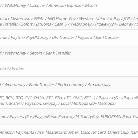
d / WebMoney / Discover / American Express / Bitcoin
ntact Mistercash / iDEAL / ING Home' Pay / Western Union / InPay / JCB / Am
re Transfer / Sofort / BitCoins / Cash U / WebMoney / Przelewy24 / DaoPay 
enue / Paytm / PayUMoney / UPi Transfer / Paysera / Banktransfer
d / Webmoney / Bitcoin / Bank Transfer
oin / Altcoins
rd / Webmoney / Bank Transfer / Perfect money / Amazon pay
, BCH, BTG, CVC, DASH, ETC, ETH, LTC, OMG, ZEC…) / Paysera (EasyPay, mB
 Transfer) / Payssion, Giropay / Local Methods (20+ Methods)
oin / Paysera (EasyPay, mBank, Przelewy24, SafetyPay, EUROPEAN Bank Transf
 Amazon Payments (Visa, Mastercard, Amex, Discover Card, Diners Club, JCB)