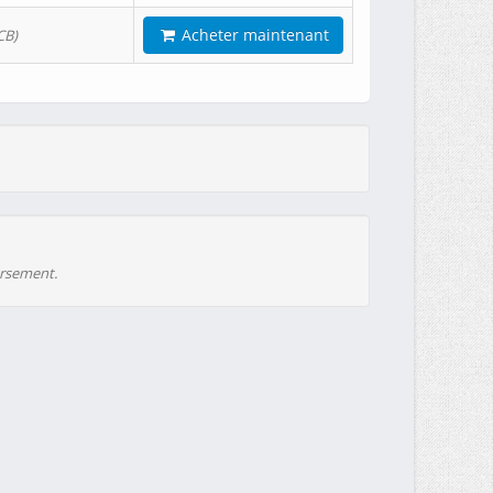
Acheter maintenant
CB)
ursement.