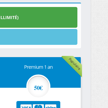
LLIMITÉ)
Populaire
Premium 1 an
50€