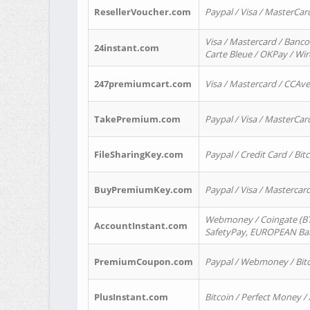
ResellerVoucher.com
Paypal / Visa / MasterCar
Visa / Mastercard / Banco
24instant.com
Carte Bleue / OKPay / Wi
247premiumcart.com
Visa / Mastercard / CCAv
TakePremium.com
Paypal / Visa / MasterCar
FileSharingKey.com
Paypal / Credit Card / Bitc
BuyPremiumKey.com
Paypal / Visa / Masterca
Webmoney / Coingate (BTC
AccountInstant.com
SafetyPay, EUROPEAN Bank
PremiumCoupon.com
Paypal / Webmoney / Bitc
PlusInstant.com
Bitcoin / Perfect Money /