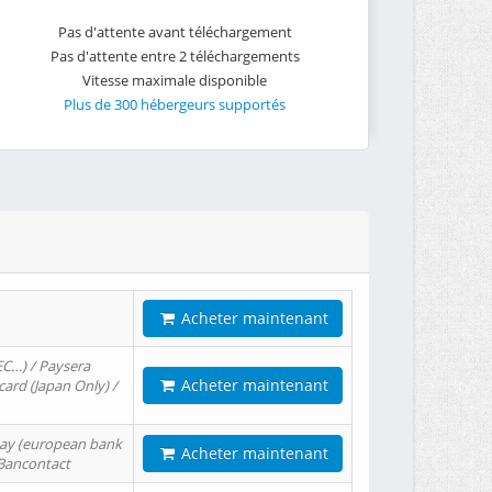
Pas d'attente avant téléchargement
Pas d'attente entre 2 téléchargements
Vitesse maximale disponible
Plus de 300 hébergeurs supportés
Acheter maintenant
EC…) / Paysera
Acheter maintenant
card (Japan Only) /
tPay (european bank
Acheter maintenant
/ Bancontact