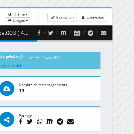
Thème
Inscription
Connexion
Langue
34.52 MB )
vie privée
Tester NordVPN
page tutoriel
Nombre de téléchargements
19
Partage