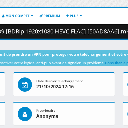
MON COMPTE
PREMIUM
PLUS
[BDRip 1920x1080 HEVC FLAC] [50AD8AA6].mkv.003 ( 4
nt de prendre un VPN pour protéger votre téléchargement et votre 
sactiver votre logiciel anti-pub avant de signaler un problème.
Consulter la 
Date dernier téléchargement
21/10/2024 17:16
Propriétaire
Anonyme