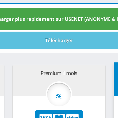
arger plus rapidement sur USENET (ANONYME & I
Télécharger
Premium 1 mois
5€