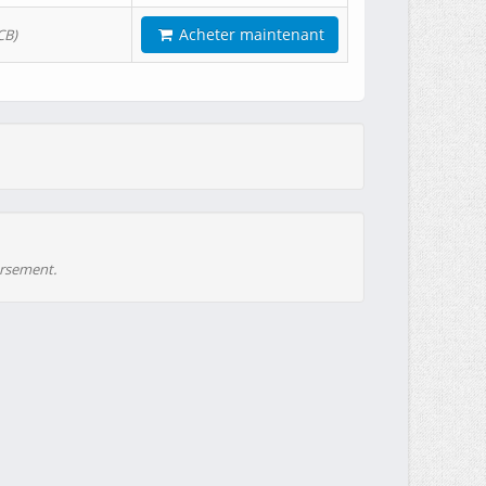
Acheter maintenant
CB)
ursement.