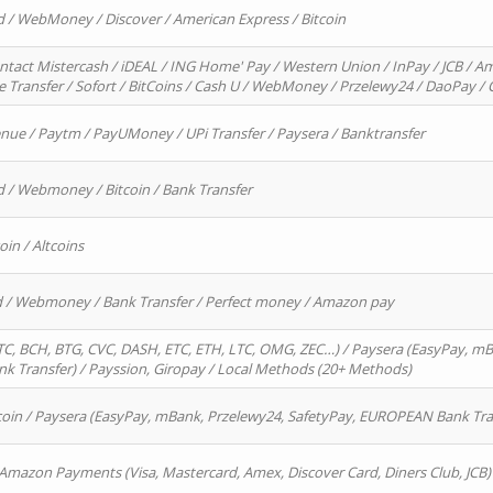
d / WebMoney / Discover / American Express / Bitcoin
ntact Mistercash / iDEAL / ING Home' Pay / Western Union / InPay / JCB / Am
re Transfer / Sofort / BitCoins / Cash U / WebMoney / Przelewy24 / DaoPay 
enue / Paytm / PayUMoney / UPi Transfer / Paysera / Banktransfer
d / Webmoney / Bitcoin / Bank Transfer
oin / Altcoins
rd / Webmoney / Bank Transfer / Perfect money / Amazon pay
, BCH, BTG, CVC, DASH, ETC, ETH, LTC, OMG, ZEC…) / Paysera (EasyPay, mB
 Transfer) / Payssion, Giropay / Local Methods (20+ Methods)
oin / Paysera (EasyPay, mBank, Przelewy24, SafetyPay, EUROPEAN Bank Transf
 Amazon Payments (Visa, Mastercard, Amex, Discover Card, Diners Club, JCB)