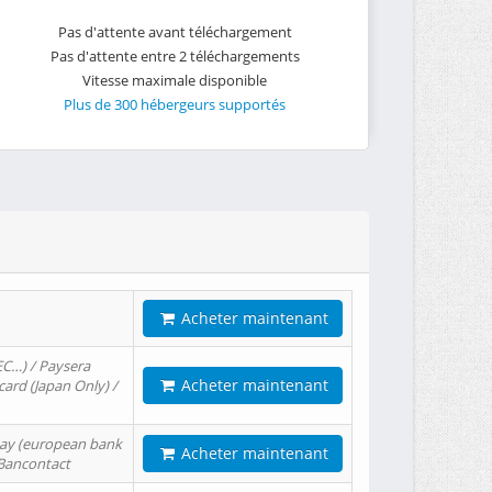
Pas d'attente avant téléchargement
Pas d'attente entre 2 téléchargements
Vitesse maximale disponible
Plus de 300 hébergeurs supportés
Acheter maintenant
EC…) / Paysera
Acheter maintenant
card (Japan Only) /
tPay (european bank
Acheter maintenant
/ Bancontact