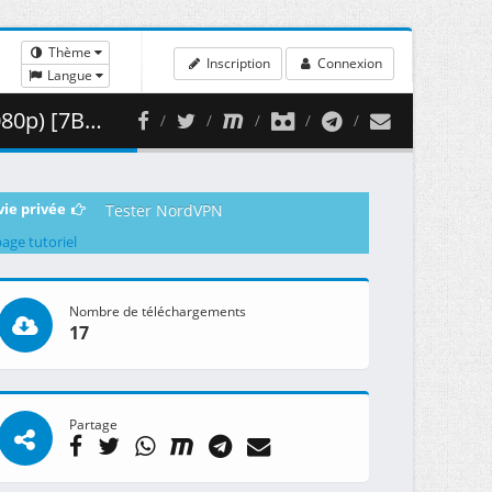
Thème
Inscription
Connexion
Langue
458.78 MB )
vie privée
Tester NordVPN
page tutoriel
Nombre de téléchargements
17
Partage