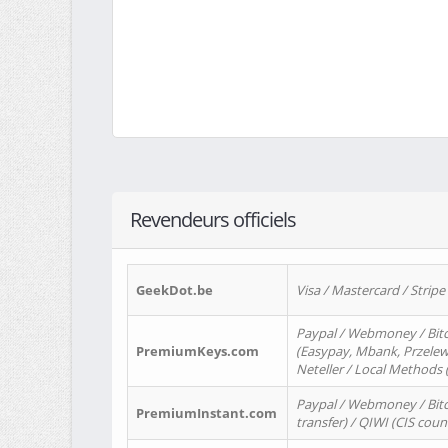
Revendeurs officiels
GeekDot.be
Visa / Mastercard / Stripe
Paypal / Webmoney / Bitc
PremiumKeys.com
(Easypay, Mbank, Przelewy2
Neteller / Local Methods
Paypal / Webmoney / Bitc
PremiumInstant.com
transfer) / QIWI (CIS coun