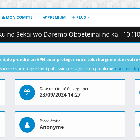
MON COMPTE
PREMIUM
PLUS
wo Daremo Oboeteinai no ka - 10 (1080p) [7BBE64E6].mkv.002 ( 
nt de prendre un VPN pour protéger votre téléchargement et votre 
sactiver votre logiciel anti-pub avant de signaler un problème.
Consulter la 
Date dernier téléchargement
23/09/2024 14:27
Propriétaire
Anonyme