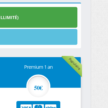
LLIMITÉ)
Populaire
Premium 1 an
50€