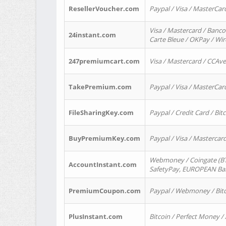
ResellerVoucher.com
Paypal / Visa / MasterCar
Visa / Mastercard / Banco
24instant.com
Carte Bleue / OKPay / Wi
247premiumcart.com
Visa / Mastercard / CCAv
TakePremium.com
Paypal / Visa / MasterCar
FileSharingKey.com
Paypal / Credit Card / Bitc
BuyPremiumKey.com
Paypal / Visa / Masterca
Webmoney / Coingate (BTC
AccountInstant.com
SafetyPay, EUROPEAN Bank
PremiumCoupon.com
Paypal / Webmoney / Bitc
PlusInstant.com
Bitcoin / Perfect Money /