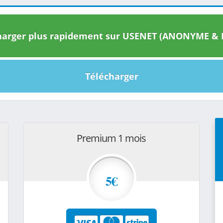
arger plus rapidement sur USENET (ANONYME & I
Télécharger
Premium 1 mois
5€