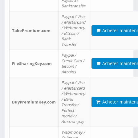
Paysera /
Banktransfer
Paypal / Visa
/ MasterCard
/ Webmoney
Acheter mainten
TakePremium.com
/ Bitcoin /
Bank
Transfer
Paypal /
Credit Card /
Acheter mainten
FileSharingKey.com
Bitcoin /
Altcoins
Paypal / Visa
/ Mastercard
/ Webmoney
/ Bank
Acheter mainten
BuyPremiumKey.com
Transfer /
Perfect
money /
Amazon pay
Webmoney /
Coingate