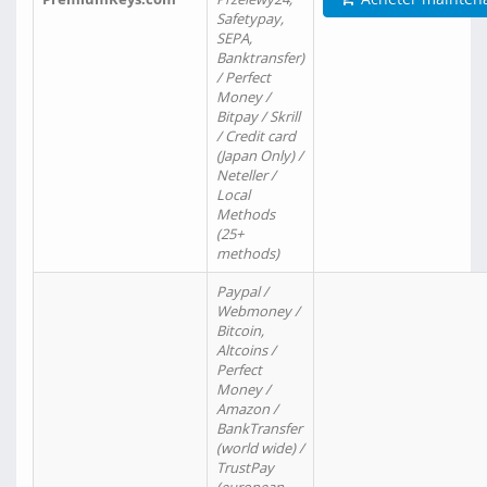
Safetypay,
SEPA,
Banktransfer)
/ Perfect
Money /
Bitpay / Skrill
/ Credit card
(Japan Only) /
Neteller /
Local
Methods
(25+
methods)
Paypal /
Webmoney /
Bitcoin,
Altcoins /
Perfect
Money /
Amazon /
BankTransfer
(world wide) /
TrustPay