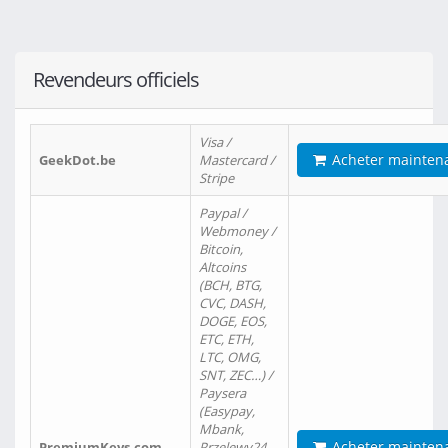
Revendeurs officiels
Visa /
Acheter mainten
GeekDot.be
Mastercard /
Stripe
Paypal /
Webmoney /
Bitcoin,
Altcoins
(BCH, BTG,
CVC, DASH,
DOGE, EOS,
ETC, ETH,
LTC, OMG,
SNT, ZEC…) /
Paysera
(Easypay,
Mbank,
Acheter mainten
PremiumKeys.com
Przelewy24,