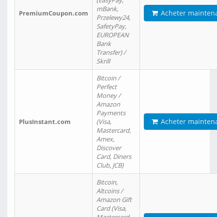
(EasyPay,
mBank,
Acheter mainten
PremiumCoupon.com
Przelewy24,
SafetyPay,
EUROPEAN
Bank
Transfer) /
Skrill
Bitcoin /
Perfect
Money /
Amazon
Payments
Acheter mainten
PlusInstant.com
(Visa,
Mastercard,
Amex,
Discover
Card, Diners
Club, JCB)
Bitcoin,
Altcoins /
Amazon Gift
Card (Visa,