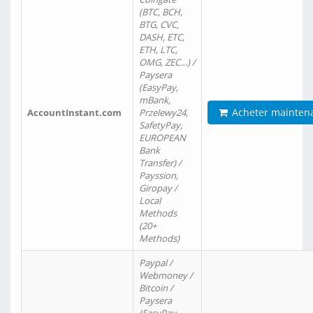
(BTC, BCH,
BTG, CVC,
DASH, ETC,
ETH, LTC,
OMG, ZEC…) /
Paysera
(EasyPay,
mBank,
Acheter mainten
AccountInstant.com
Przelewy24,
SafetyPay,
EUROPEAN
Bank
Transfer) /
Payssion,
Giropay /
Local
Methods
(20+
Methods)
Paypal /
Webmoney /
Bitcoin /
Paysera