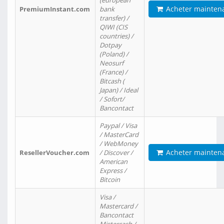
(european
Acheter mainten
PremiumInstant.com
bank
transfer) /
QIWI (CIS
countries) /
Dotpay
(Poland) /
Neosurf
(France) /
Bitcash (
Japan) / Ideal
/ Sofort/
Bancontact
Paypal / Visa
/ MasterCard
/ WebMoney
Acheter mainten
ResellerVoucher.com
/ Discover /
American
Express /
Bitcoin
Visa /
Mastercard /
Bancontact