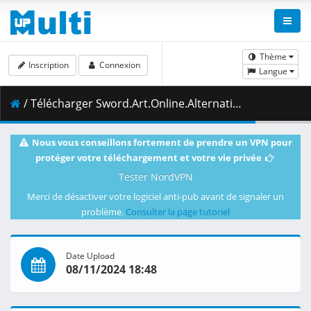
Thème
Inscription
Connexion
Langue
/ Télécharger Sword.Art.Online.Alternative.Gun.Gale.Online.S02E06.The.Offensive.and.Defensive.Battle.That.Still.Has.Time.1080p.CR.WEB-DL.AAC2.0.H.264-VARYG.mkv.003 ( 458.60 MB )
Nous vous conseillons fortement de prendre un VPN pour
protéger votre téléchargement et votre vie privée
Tester NordVPN
Merci de désactiver votre logiciel anti-pub avant de signaler un
problème.
Consulter la page tutoriel
Date Upload
08/11/2024 18:48