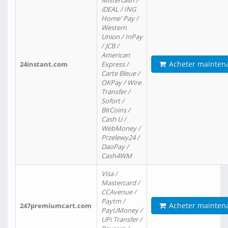
Mistercash /
iDEAL / ING
Home' Pay /
Western
Union / InPay
/ JCB /
American
Acheter mainten
24instant.com
Express /
Carte Bleue /
OKPay / Wire
Transfer /
Sofort /
BitCoins /
Cash U /
WebMoney /
Przelewy24 /
DaoPay /
Cash4WM
Visa /
Mastercard /
CCAvenue /
Paytm /
Acheter mainten
247premiumcart.com
PayUMoney /
UPi Transfer /