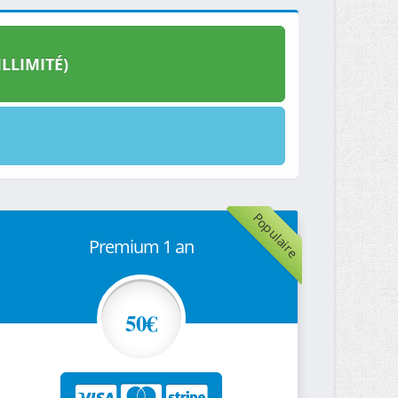
LLIMITÉ)
Populaire
Premium 1 an
50€