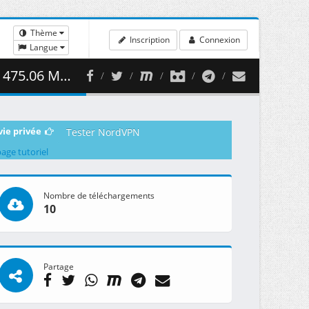
Thème
Inscription
Connexion
Langue
75.06 MB )
vie privée
Tester NordVPN
page tutoriel
Nombre de téléchargements
10
Partage