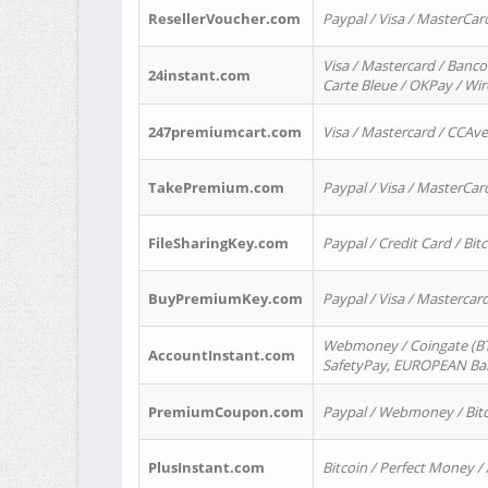
ResellerVoucher.com
Paypal / Visa / MasterCar
Visa / Mastercard / Banco
24instant.com
Carte Bleue / OKPay / Wi
247premiumcart.com
Visa / Mastercard / CCAv
TakePremium.com
Paypal / Visa / MasterCar
FileSharingKey.com
Paypal / Credit Card / Bitc
BuyPremiumKey.com
Paypal / Visa / Masterca
Webmoney / Coingate (BTC
AccountInstant.com
SafetyPay, EUROPEAN Bank
PremiumCoupon.com
Paypal / Webmoney / Bitc
PlusInstant.com
Bitcoin / Perfect Money /