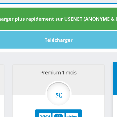
arger plus rapidement sur USENET (ANONYME & I
Télécharger
Premium 1 mois
5€