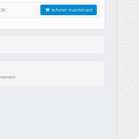
Acheter maintenant
CB)
ursement.