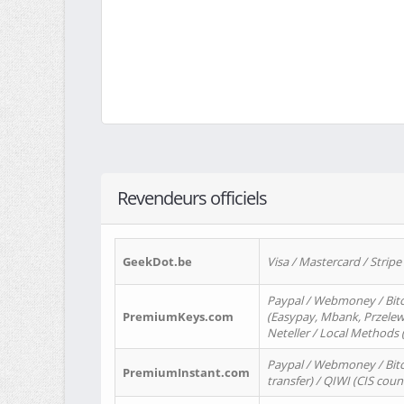
Revendeurs officiels
GeekDot.be
Visa / Mastercard / Stripe
Paypal / Webmoney / Bitc
PremiumKeys.com
(Easypay, Mbank, Przelewy2
Neteller / Local Methods
Paypal / Webmoney / Bitc
PremiumInstant.com
transfer) / QIWI (CIS coun