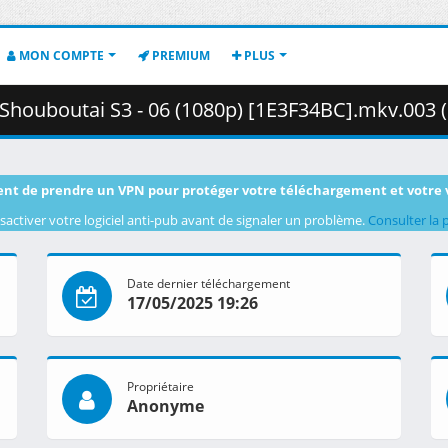
MON COMPTE
PREMIUM
PLUS
houboutai S3 - 06 (1080p) [1E3F34BC].mkv.003 ( 4
nt de prendre un VPN pour protéger votre téléchargement et votre 
sactiver votre logiciel anti-pub avant de signaler un problème.
Consulter la 
Date dernier téléchargement
17/05/2025 19:26
Propriétaire
Anonyme