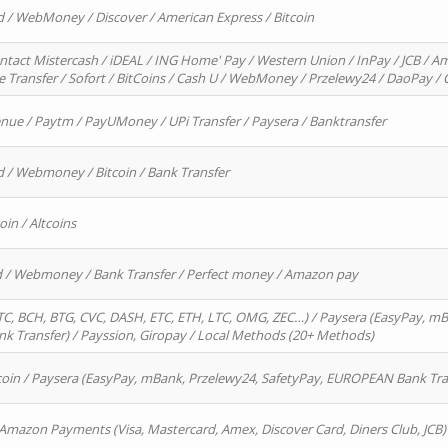
d / WebMoney / Discover / American Express / Bitcoin
ntact Mistercash / iDEAL / ING Home' Pay / Western Union / InPay / JCB / Am
re Transfer / Sofort / BitCoins / Cash U / WebMoney / Przelewy24 / DaoPay 
enue / Paytm / PayUMoney / UPi Transfer / Paysera / Banktransfer
d / Webmoney / Bitcoin / Bank Transfer
oin / Altcoins
rd / Webmoney / Bank Transfer / Perfect money / Amazon pay
, BCH, BTG, CVC, DASH, ETC, ETH, LTC, OMG, ZEC…) / Paysera (EasyPay, mB
 Transfer) / Payssion, Giropay / Local Methods (20+ Methods)
oin / Paysera (EasyPay, mBank, Przelewy24, SafetyPay, EUROPEAN Bank Transf
 Amazon Payments (Visa, Mastercard, Amex, Discover Card, Diners Club, JCB)