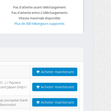
Pas d'attente avant téléchargement
Pas d'attente entre 2 téléchargements
Vitesse maximale disponible
Plus de 300 hébergeurs supportés
Acheter maintenant
EC…) / Paysera
Acheter maintenant
card (Japan Only) /
tPay (european bank
Acheter maintenant
/ Bancontact