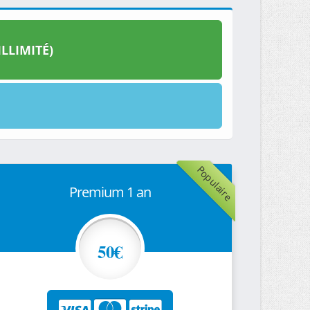
LLIMITÉ)
Populaire
Premium 1 an
50€