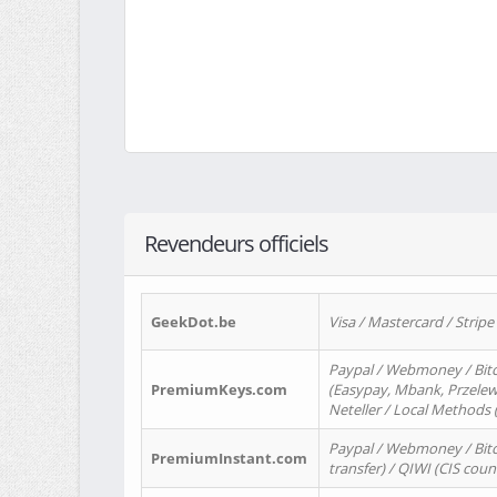
Revendeurs officiels
GeekDot.be
Visa / Mastercard / Stripe
Paypal / Webmoney / Bitc
PremiumKeys.com
(Easypay, Mbank, Przelewy2
Neteller / Local Methods
Paypal / Webmoney / Bitc
PremiumInstant.com
transfer) / QIWI (CIS coun