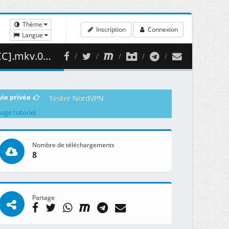
Thème
Inscription
Connexion
Langue
323.26 MB )
vie privée
Tester NordVPN
page tutoriel
Nombre de téléchargements
8
Partage