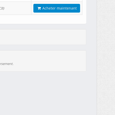
Acheter maintenant
CB)
ursement.