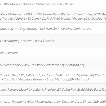
d / WebMoney / Discover / American Express / Bitcoin
ntact Mistercash / iDEAL / ING Home' Pay / Western Union / InPay / JCB / Am
re Transfer / Sofort / BitCoins / Cash U / WebMoney / Przelewy24 / DaoPay 
enue / Paytm / PayUMoney / UPi Transfer / Paysera / Banktransfer
d / Webmoney / Bitcoin / Bank Transfer
oin / Altcoins
rd / Webmoney / Bank Transfer / Perfect money / Amazon pay
, BCH, BTG, CVC, DASH, ETC, ETH, LTC, OMG, ZEC…) / Paysera (EasyPay, mB
 Transfer) / Payssion, Giropay / Local Methods (20+ Methods)
oin / Paysera (EasyPay, mBank, Przelewy24, SafetyPay, EUROPEAN Bank Transf
 Amazon Payments (Visa, Mastercard, Amex, Discover Card, Diners Club, JCB)