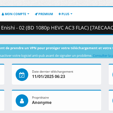
MON COMPTE
PREMIUM
PLUS
shi - 02 (BD 1080p HEVC AC3 FLAC) [7AECAACC].mkv.001 ( 
nt de prendre un VPN pour protéger votre téléchargement et votre 
sactiver votre logiciel anti-pub avant de signaler un problème.
Consulter la 
Date dernier téléchargement
11/01/2025 06:23
Propriétaire
Anonyme