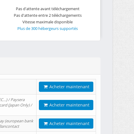
Pas d'attente avant téléchargement
Pas d'attente entre 2 téléchargements
Vitesse maximale disponible
Plus de 300 hébergeurs supportés
Acheter maintenant
EC…) / Paysera
Acheter maintenant
card (Japan Only) /
tPay (european bank
Acheter maintenant
/ Bancontact