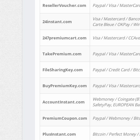
ResellerVoucher.com
Paypal / Visa / MasterCar
Visa / Mastercard / Banco
24instant.com
Carte Bleue / OKPay / Wi
247premiumcart.com
Visa / Mastercard / CCAv
TakePremium.com
Paypal / Visa / MasterCar
FileSharingKey.com
Paypal / Credit Card / Bitc
BuyPremiumKey.com
Paypal / Visa / Masterca
Webmoney / Coingate (BTC
AccountInstant.com
SafetyPay, EUROPEAN Bank
PremiumCoupon.com
Paypal / Webmoney / Bitc
PlusInstant.com
Bitcoin / Perfect Money /