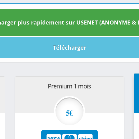
arger plus rapidement sur USENET (ANONYME & I
Télécharger
Premium 1 mois
5€