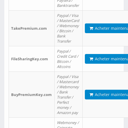
Paysera /
Banktransfer
Paypal / Visa
/ MasterCard
/ Webmoney
Acheter mainten
TakePremium.com
/ Bitcoin /
Bank
Transfer
Paypal /
Credit Card /
Acheter mainten
FileSharingKey.com
Bitcoin /
Altcoins
Paypal / Visa
/ Mastercard
/ Webmoney
/ Bank
Acheter mainten
BuyPremiumKey.com
Transfer /
Perfect
money /
Amazon pay
Webmoney /
Coingate