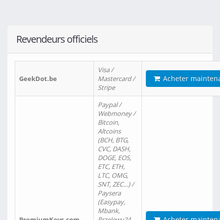
Revendeurs officiels
Visa /
Acheter mainten
GeekDot.be
Mastercard /
Stripe
Paypal /
Webmoney /
Bitcoin,
Altcoins
(BCH, BTG,
CVC, DASH,
DOGE, EOS,
ETC, ETH,
LTC, OMG,
SNT, ZEC…) /
Paysera
(Easypay,
Mbank,
Acheter mainten
PremiumKeys.com
Przelewy24,