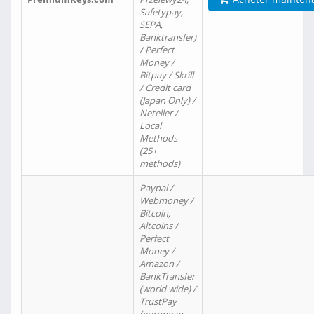
Safetypay,
SEPA,
Banktransfer)
/ Perfect
Money /
Bitpay / Skrill
/ Credit card
(Japan Only) /
Neteller /
Local
Methods
(25+
methods)
Paypal /
Webmoney /
Bitcoin,
Altcoins /
Perfect
Money /
Amazon /
BankTransfer
(world wide) /
TrustPay