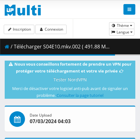
Thème
Inscription
Connexion
Langue
/ Télécharger S04E10.mkv.002 ( 491.88 MB )
Nous vous conseillons fortement de prendre un VPN pour
protéger votre téléchargement et votre vie privée
Tester NordVPN
Merci de désactiver votre logiciel anti-pub avant de signaler un
problème.
Consulter la page tutoriel
Date Upload
07/03/2024 04:03