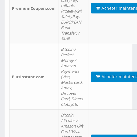
(EasyPay,
mBank,
Acheter mainten
PremiumCoupon.com
Przelewy24,
SafetyPay,
EUROPEAN
Bank
Transfer) /
Skrill
Bitcoin /
Perfect
Money /
Amazon
Payments
Acheter mainten
PlusInstant.com
(Visa,
Mastercard,
Amex,
Discover
Card, Diners
Club, JCB)
Bitcoin,
Altcoins /
Amazon Gift
Card (Visa,