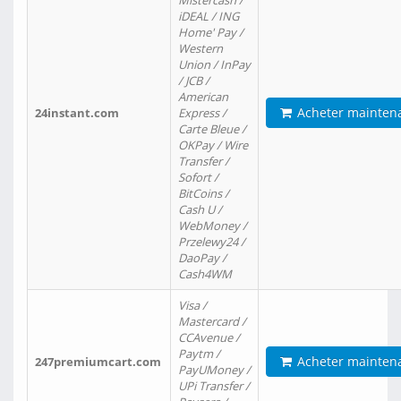
Mistercash /
iDEAL / ING
Home' Pay /
Western
Union / InPay
/ JCB /
American
Acheter mainten
24instant.com
Express /
Carte Bleue /
OKPay / Wire
Transfer /
Sofort /
BitCoins /
Cash U /
WebMoney /
Przelewy24 /
DaoPay /
Cash4WM
Visa /
Mastercard /
CCAvenue /
Paytm /
Acheter mainten
247premiumcart.com
PayUMoney /
UPi Transfer /