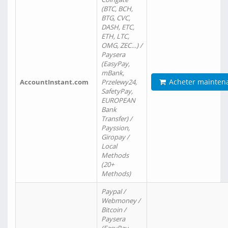
(BTC, BCH,
BTG, CVC,
DASH, ETC,
ETH, LTC,
OMG, ZEC…) /
Paysera
(EasyPay,
mBank,
Acheter mainten
AccountInstant.com
Przelewy24,
SafetyPay,
EUROPEAN
Bank
Transfer) /
Payssion,
Giropay /
Local
Methods
(20+
Methods)
Paypal /
Webmoney /
Bitcoin /
Paysera