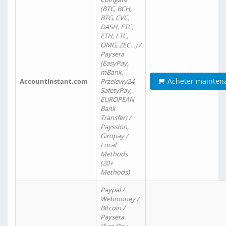
(BTC, BCH,
BTG, CVC,
DASH, ETC,
ETH, LTC,
OMG, ZEC…) /
Paysera
(EasyPay,
mBank,
Acheter mainten
AccountInstant.com
Przelewy24,
SafetyPay,
EUROPEAN
Bank
Transfer) /
Payssion,
Giropay /
Local
Methods
(20+
Methods)
Paypal /
Webmoney /
Bitcoin /
Paysera