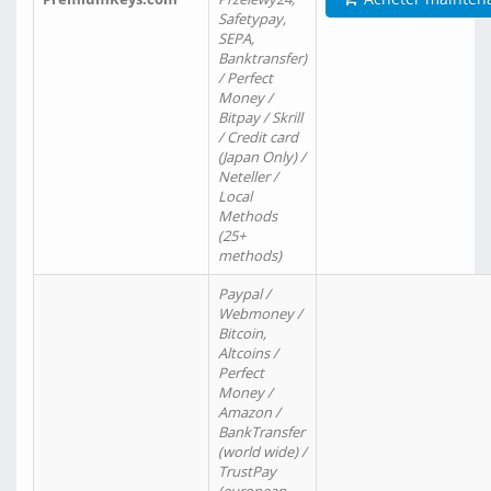
Safetypay,
SEPA,
Banktransfer)
/ Perfect
Money /
Bitpay / Skrill
/ Credit card
(Japan Only) /
Neteller /
Local
Methods
(25+
methods)
Paypal /
Webmoney /
Bitcoin,
Altcoins /
Perfect
Money /
Amazon /
BankTransfer
(world wide) /
TrustPay