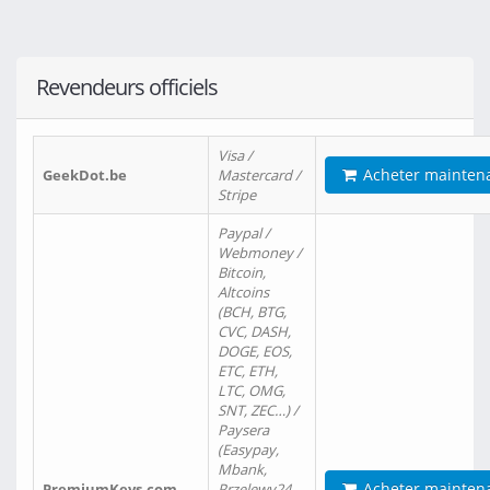
Revendeurs officiels
Visa /
Acheter mainten
GeekDot.be
Mastercard /
Stripe
Paypal /
Webmoney /
Bitcoin,
Altcoins
(BCH, BTG,
CVC, DASH,
DOGE, EOS,
ETC, ETH,
LTC, OMG,
SNT, ZEC…) /
Paysera
(Easypay,
Mbank,
Acheter mainten
PremiumKeys.com
Przelewy24,