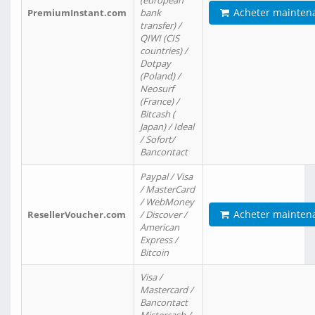
(european
Acheter mainten
PremiumInstant.com
bank
transfer) /
QIWI (CIS
countries) /
Dotpay
(Poland) /
Neosurf
(France) /
Bitcash (
Japan) / Ideal
/ Sofort/
Bancontact
Paypal / Visa
/ MasterCard
/ WebMoney
Acheter mainten
ResellerVoucher.com
/ Discover /
American
Express /
Bitcoin
Visa /
Mastercard /
Bancontact