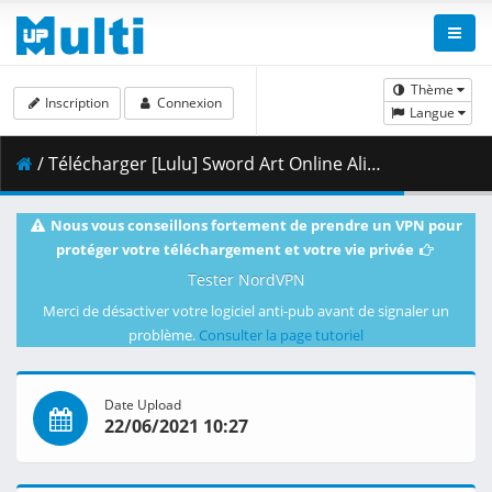
Thème
Inscription
Connexion
Langue
/ Télécharger [Lulu] Sword Art Online Alicization - War of Underworld - 11 [BD 1080p Hi10 FLAC][Dual-Audio] .mkv.002 ( 439.49 MB )
Nous vous conseillons fortement de prendre un VPN pour
protéger votre téléchargement et votre vie privée
Tester NordVPN
Merci de désactiver votre logiciel anti-pub avant de signaler un
problème.
Consulter la page tutoriel
Date Upload
22/06/2021 10:27