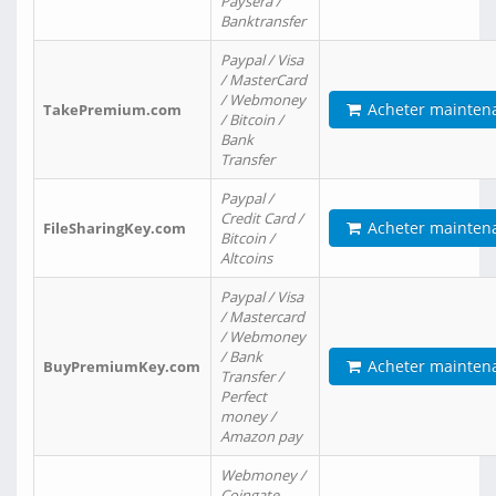
Paysera /
Banktransfer
Paypal / Visa
/ MasterCard
/ Webmoney
Acheter mainten
TakePremium.com
/ Bitcoin /
Bank
Transfer
Paypal /
Credit Card /
Acheter mainten
FileSharingKey.com
Bitcoin /
Altcoins
Paypal / Visa
/ Mastercard
/ Webmoney
/ Bank
Acheter mainten
BuyPremiumKey.com
Transfer /
Perfect
money /
Amazon pay
Webmoney /
Coingate