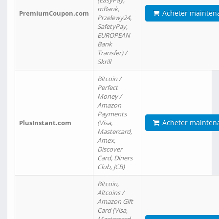
(EasyPay,
mBank,
Acheter mainten
PremiumCoupon.com
Przelewy24,
SafetyPay,
EUROPEAN
Bank
Transfer) /
Skrill
Bitcoin /
Perfect
Money /
Amazon
Payments
Acheter mainten
PlusInstant.com
(Visa,
Mastercard,
Amex,
Discover
Card, Diners
Club, JCB)
Bitcoin,
Altcoins /
Amazon Gift
Card (Visa,