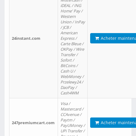
Mistercash /
iDEAL / ING
Home' Pay /
Western
Union / InPay
/ JCB /
American
Acheter mainten
24instant.com
Express /
Carte Bleue /
OKPay / Wire
Transfer /
Sofort /
BitCoins /
Cash U /
WebMoney /
Przelewy24 /
DaoPay /
Cash4WM
Visa /
Mastercard /
CCAvenue /
Paytm /
Acheter mainten
247premiumcart.com
PayUMoney /
UPi Transfer /