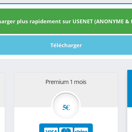
arger plus rapidement sur USENET (ANONYME & I
Télécharger
Premium 1 mois
5€