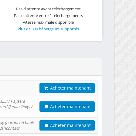
Pas d'attente avant téléchargement
Pas d'attente entre 2 téléchargements
Vitesse maximale disponible
Plus de 300 hébergeurs supportés
Acheter maintenant
EC…) / Paysera
Acheter maintenant
card (Japan Only) /
tPay (european bank
Acheter maintenant
/ Bancontact