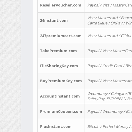
ResellerVoucher.com
Paypal / Visa / MasterCar
Visa / Mastercard / Banco
24instant.com
Carte Bleue / OKPay / Wi
247premiumcart.com
Visa / Mastercard / CCAv
TakePremium.com
Paypal / Visa / MasterCar
FileSharingKey.com
Paypal / Credit Card / Bitc
BuyPremiumKey.com
Paypal / Visa / Masterca
Webmoney / Coingate (BTC
AccountInstant.com
SafetyPay, EUROPEAN Bank
PremiumCoupon.com
Paypal / Webmoney / Bitc
PlusInstant.com
Bitcoin / Perfect Money /