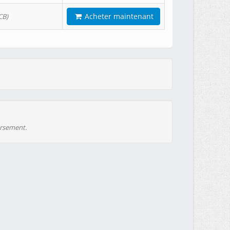
Acheter maintenant
CB)
ursement.