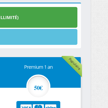
LLIMITÉ)
Populaire
Premium 1 an
50€