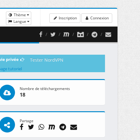
Thème
Inscription
Connexion
Langue
vie privée
Tester NordVPN
page tutoriel
Nombre de téléchargements
18
Partage