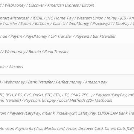
d / WebMoney / Discover / American Express / Bitcoin
ntact Mistercash / iDEAL / ING Home' Pay / Western Union / InPay / JCB / Am
re Transfer / Sofort / BitCoins / Cash U / WebMoney / Przelewy24 / DaoPay 
enue / Paytm / PayUMoney / UPi Transfer / Paysera / Banktransfer
d / Webmoney / Bitcoin / Bank Transfer
oin / Altcoins
rd / Webmoney / Bank Transfer / Perfect money / Amazon pay
, BCH, BTG, CVC, DASH, ETC, ETH, LTC, OMG, ZEC…) / Paysera (EasyPay, mB
 Transfer) / Payssion, Giropay / Local Methods (20+ Methods)
oin / Paysera (EasyPay, mBank, Przelewy24, SafetyPay, EUROPEAN Bank Transf
 Amazon Payments (Visa, Mastercard, Amex, Discover Card, Diners Club, JCB)