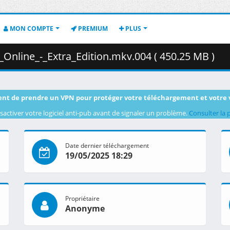
MON COMPTE
PREMIUM
PLUS
Online_-_Extra_Edition.mkv.004 ( 450.25 MB )
nt de prendre un VPN pour protéger votre téléchargement et votre 
sactiver votre logiciel anti-pub avant de signaler un problème.
Consulter la 
Date dernier téléchargement
19/05/2025 18:29
Propriétaire
Anonyme