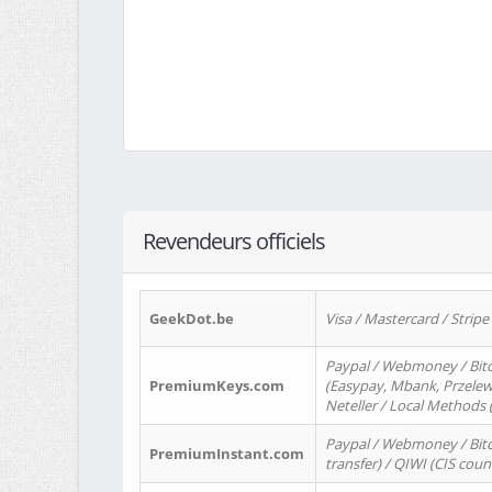
Revendeurs officiels
GeekDot.be
Visa / Mastercard / Stripe
Paypal / Webmoney / Bitc
PremiumKeys.com
(Easypay, Mbank, Przelewy2
Neteller / Local Methods
Paypal / Webmoney / Bitc
PremiumInstant.com
transfer) / QIWI (CIS coun