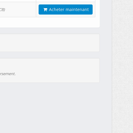
Acheter maintenant
CB)
ursement.