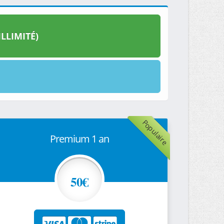
LLIMITÉ)
Populaire
Premium 1 an
50€