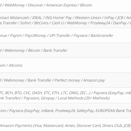
d / WebMoney / Discover / American Express / Bitcoin
ntact Mistercash / iDEAL / ING Home' Pay / Western Union / InPay / JCB / Am
re Transfer / Sofort / BitCoins / Cash U / WebMoney / Przelewy24 / DaoPay 
enue / Paytm / PayUMoney / UPi Transfer / Paysera / Banktransfer
d / Webmoney / Bitcoin / Bank Transfer
oin / Altcoins
rd / Webmoney / Bank Transfer / Perfect money / Amazon pay
, BCH, BTG, CVC, DASH, ETC, ETH, LTC, OMG, ZEC…) / Paysera (EasyPay, mB
 Transfer) / Payssion, Giropay / Local Methods (20+ Methods)
oin / Paysera (EasyPay, mBank, Przelewy24, SafetyPay, EUROPEAN Bank Transf
 Amazon Payments (Visa, Mastercard, Amex, Discover Card, Diners Club, JCB)