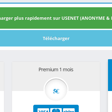
arger plus rapidement sur USENET (ANONYME & I
Télécharger
Premium 1 mois
5€