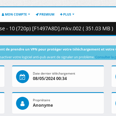
MON COMPTE
PREMIUM
PLUS
se - 10 (720p) [F1497A8D].mkv.002 ( 351.03 MB )
nt de prendre un VPN pour protéger votre téléchargement et votre 
sactiver votre logiciel anti-pub avant de signaler un problème.
Consulter la 
Date dernier téléchargement
08/05/2024 00:34
Propriétaire
Anonyme