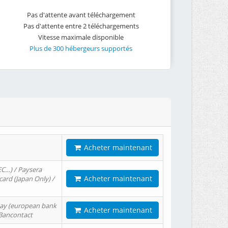
Pas d'attente avant téléchargement
Pas d'attente entre 2 téléchargements
Vitesse maximale disponible
Plus de 300 hébergeurs supportés
Acheter maintenant
EC…) / Paysera
Acheter maintenant
card (Japan Only) /
tPay (european bank
Acheter maintenant
/ Bancontact