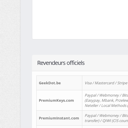
Revendeurs officiels
GeekDot.be
Visa / Mastercard / Stripe
Paypal / Webmoney / Bitc
PremiumKeys.com
(Easypay, Mbank, Przelewy2
Neteller / Local Methods
Paypal / Webmoney / Bitc
PremiumInstant.com
transfer) / QIWI (CIS coun