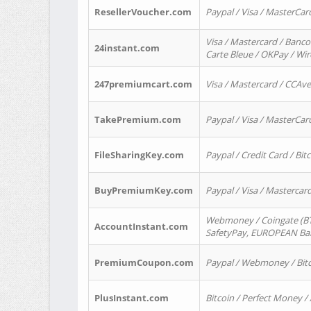
ResellerVoucher.com
Paypal / Visa / MasterCar
Visa / Mastercard / Banco
24instant.com
Carte Bleue / OKPay / Wi
247premiumcart.com
Visa / Mastercard / CCAv
TakePremium.com
Paypal / Visa / MasterCar
FileSharingKey.com
Paypal / Credit Card / Bitc
BuyPremiumKey.com
Paypal / Visa / Masterca
Webmoney / Coingate (BTC
AccountInstant.com
SafetyPay, EUROPEAN Bank
PremiumCoupon.com
Paypal / Webmoney / Bitc
PlusInstant.com
Bitcoin / Perfect Money /