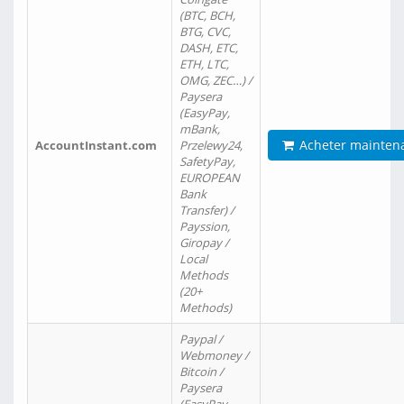
(BTC, BCH,
BTG, CVC,
DASH, ETC,
ETH, LTC,
OMG, ZEC…) /
Paysera
(EasyPay,
mBank,
Acheter mainten
AccountInstant.com
Przelewy24,
SafetyPay,
EUROPEAN
Bank
Transfer) /
Payssion,
Giropay /
Local
Methods
(20+
Methods)
Paypal /
Webmoney /
Bitcoin /
Paysera