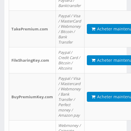
Paysera /
Banktransfer
Paypal / Visa
/ MasterCard
/ Webmoney
Acheter mainten
TakePremium.com
/ Bitcoin /
Bank
Transfer
Paypal /
Credit Card /
Acheter mainten
FileSharingKey.com
Bitcoin /
Altcoins
Paypal / Visa
/ Mastercard
/ Webmoney
/ Bank
Acheter mainten
BuyPremiumKey.com
Transfer /
Perfect
money /
Amazon pay
Webmoney /
Coingate