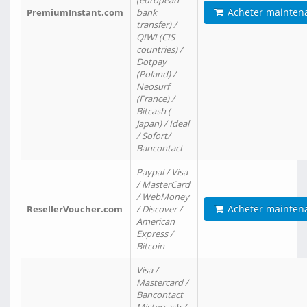
(european
Acheter mainten
PremiumInstant.com
bank
transfer) /
QIWI (CIS
countries) /
Dotpay
(Poland) /
Neosurf
(France) /
Bitcash (
Japan) / Ideal
/ Sofort/
Bancontact
Paypal / Visa
/ MasterCard
/ WebMoney
Acheter mainten
ResellerVoucher.com
/ Discover /
American
Express /
Bitcoin
Visa /
Mastercard /
Bancontact