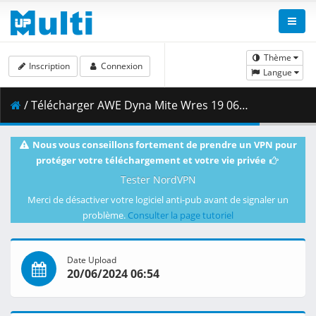
Thème
Inscription
Connexion
Langue
/ Télécharger AWE Dyna Mite Wres 19 06 2024 FHD Online.ts ( 5.06 GB )
Nous vous conseillons fortement de prendre un VPN pour
protéger votre téléchargement et votre vie privée
Tester NordVPN
Merci de désactiver votre logiciel anti-pub avant de signaler un
problème.
Consulter la page tutoriel
Date Upload
20/06/2024 06:54