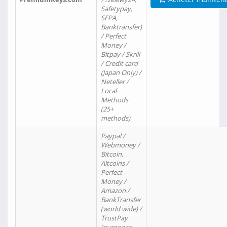
Safetypay,
SEPA,
Banktransfer)
/ Perfect
Money /
Bitpay / Skrill
/ Credit card
(Japan Only) /
Neteller /
Local
Methods
(25+
methods)
Paypal /
Webmoney /
Bitcoin,
Altcoins /
Perfect
Money /
Amazon /
BankTransfer
(world wide) /
TrustPay