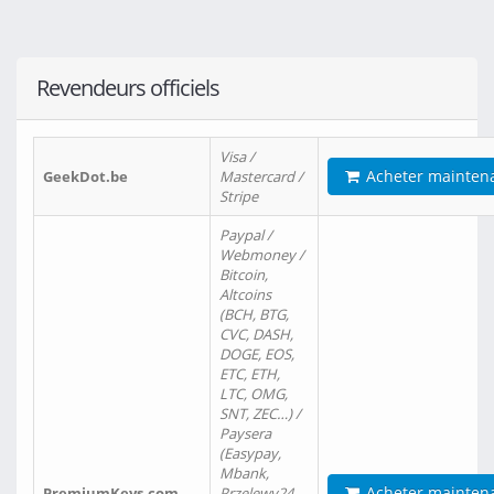
Revendeurs officiels
Visa /
Acheter mainten
GeekDot.be
Mastercard /
Stripe
Paypal /
Webmoney /
Bitcoin,
Altcoins
(BCH, BTG,
CVC, DASH,
DOGE, EOS,
ETC, ETH,
LTC, OMG,
SNT, ZEC…) /
Paysera
(Easypay,
Mbank,
Acheter mainten
PremiumKeys.com
Przelewy24,