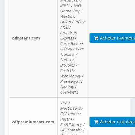
Mistercash /
iDEAL / ING
Home' Pay /
Western
Union / InPay
/ JCB /
American
Acheter mainten
24instant.com
Express /
Carte Bleue /
OKPay / Wire
Transfer /
Sofort /
BitCoins /
Cash U /
WebMoney /
Przelewy24 /
DaoPay /
Cash4WM
Visa /
Mastercard /
CCAvenue /
Paytm /
Acheter mainten
247premiumcart.com
PayUMoney /
UPi Transfer /