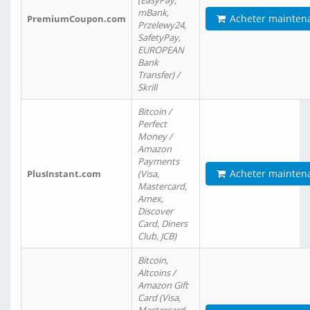
(EasyPay,
mBank,
Acheter mainten
PremiumCoupon.com
Przelewy24,
SafetyPay,
EUROPEAN
Bank
Transfer) /
Skrill
Bitcoin /
Perfect
Money /
Amazon
Payments
Acheter mainten
PlusInstant.com
(Visa,
Mastercard,
Amex,
Discover
Card, Diners
Club, JCB)
Bitcoin,
Altcoins /
Amazon Gift
Card (Visa,