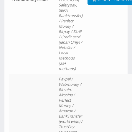
Safetypay,
SEPA,
Banktransfer)
/ Perfect
Money /
Bitpay / Skrill
/ Credit card
(Japan Only) /
Neteller /
Local
Methods
(25+
methods)
Paypal /
Webmoney /
Bitcoin,
Altcoins /
Perfect
Money /
Amazon /
BankTransfer
(world wide) /
TrustPay