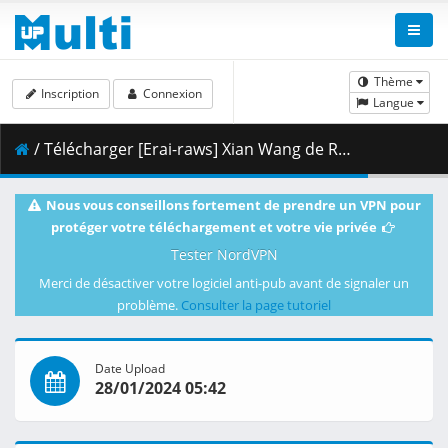
Thème
Inscription
Connexion
Langue
/ Télécharger [Erai-raws] Xian Wang de Richang Shenghuo 4 - 08 [1080p][Multiple Subtitle][5B9AB6BD].mkv.002 ( 373.89 MB )
Nous vous conseillons fortement de prendre un VPN pour
protéger votre téléchargement et votre vie privée
Tester NordVPN
Merci de désactiver votre logiciel anti-pub avant de signaler un
problème.
Consulter la page tutoriel
Date Upload
28/01/2024 05:42