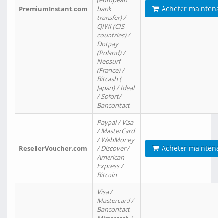
(european
Acheter mainten
PremiumInstant.com
bank
transfer) /
QIWI (CIS
countries) /
Dotpay
(Poland) /
Neosurf
(France) /
Bitcash (
Japan) / Ideal
/ Sofort/
Bancontact
Paypal / Visa
/ MasterCard
/ WebMoney
Acheter mainten
ResellerVoucher.com
/ Discover /
American
Express /
Bitcoin
Visa /
Mastercard /
Bancontact