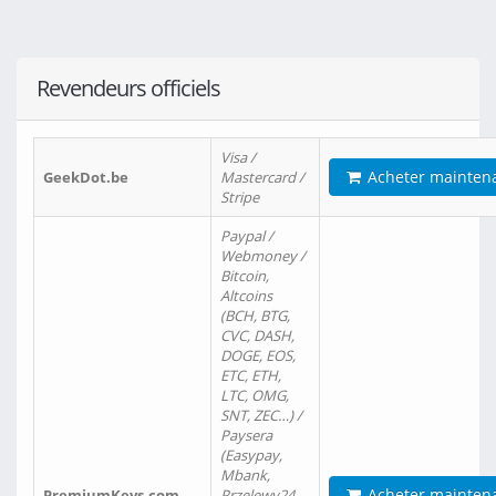
Revendeurs officiels
Visa /
Acheter mainten
GeekDot.be
Mastercard /
Stripe
Paypal /
Webmoney /
Bitcoin,
Altcoins
(BCH, BTG,
CVC, DASH,
DOGE, EOS,
ETC, ETH,
LTC, OMG,
SNT, ZEC…) /
Paysera
(Easypay,
Mbank,
Acheter mainten
PremiumKeys.com
Przelewy24,