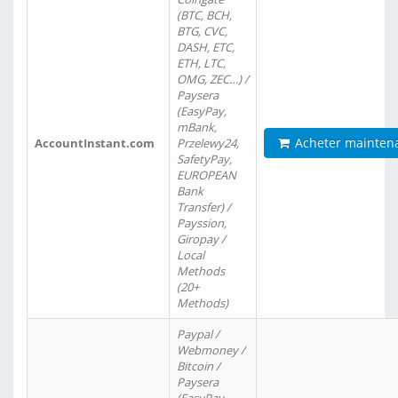
(BTC, BCH,
BTG, CVC,
DASH, ETC,
ETH, LTC,
OMG, ZEC…) /
Paysera
(EasyPay,
mBank,
Acheter mainten
AccountInstant.com
Przelewy24,
SafetyPay,
EUROPEAN
Bank
Transfer) /
Payssion,
Giropay /
Local
Methods
(20+
Methods)
Paypal /
Webmoney /
Bitcoin /
Paysera