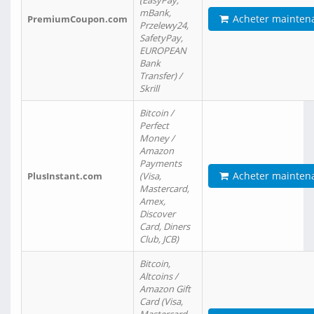
(EasyPay,
mBank,
Acheter mainten
PremiumCoupon.com
Przelewy24,
SafetyPay,
EUROPEAN
Bank
Transfer) /
Skrill
Bitcoin /
Perfect
Money /
Amazon
Payments
Acheter mainten
PlusInstant.com
(Visa,
Mastercard,
Amex,
Discover
Card, Diners
Club, JCB)
Bitcoin,
Altcoins /
Amazon Gift
Card (Visa,