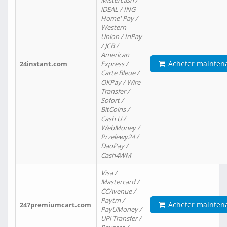
Mistercash /
iDEAL / ING
Home' Pay /
Western
Union / InPay
/ JCB /
American
Acheter mainten
24instant.com
Express /
Carte Bleue /
OKPay / Wire
Transfer /
Sofort /
BitCoins /
Cash U /
WebMoney /
Przelewy24 /
DaoPay /
Cash4WM
Visa /
Mastercard /
CCAvenue /
Paytm /
Acheter mainten
247premiumcart.com
PayUMoney /
UPi Transfer /