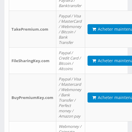
Paysera /
Banktransfer
Paypal / Visa
/ MasterCard
/ Webmoney
Acheter mainten
TakePremium.com
/ Bitcoin /
Bank
Transfer
Paypal /
Credit Card /
Acheter mainten
FileSharingKey.com
Bitcoin /
Altcoins
Paypal / Visa
/ Mastercard
/ Webmoney
/ Bank
Acheter mainten
BuyPremiumKey.com
Transfer /
Perfect
money /
Amazon pay
Webmoney /
Coingate