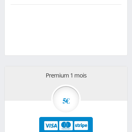
Premium 1 mois
5€