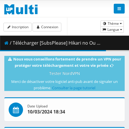
Thème
Inscription
Connexion
Langue
/ Télécharger [SubsPlease] Hikari no Ou - 19 (1080p) [BC6871E1].mkv.003 ( 464.45 MB )
Nous vous conseillons fortement de prendre un VPN pour
protéger votre téléchargement et votre vie privée
Tester NordVPN
Merci de désactiver votre logiciel anti-pub avant de signaler un
problème.
Consulter la page tutoriel
Date Upload
10/03/2024 18:34