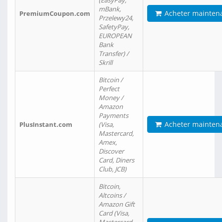
(EasyPay,
mBank,
Acheter mainten
PremiumCoupon.com
Przelewy24,
SafetyPay,
EUROPEAN
Bank
Transfer) /
Skrill
Bitcoin /
Perfect
Money /
Amazon
Payments
Acheter mainten
PlusInstant.com
(Visa,
Mastercard,
Amex,
Discover
Card, Diners
Club, JCB)
Bitcoin,
Altcoins /
Amazon Gift
Card (Visa,