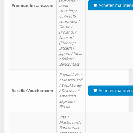
(european
Acheter mainten
PremiumInstant.com
bank
transfer) /
QIWI (CIS
countries) /
Dotpay
(Poland) /
Neosurf
(France) /
Bitcash (
Japan) / Ideal
/ Sofort/
Bancontact
Paypal / Visa
/ MasterCard
/ WebMoney
Acheter mainten
ResellerVoucher.com
/ Discover /
American
Express /
Bitcoin
Visa /
Mastercard /
Bancontact