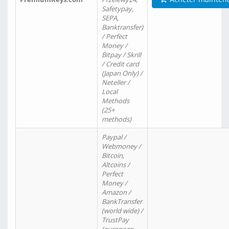
Safetypay,
SEPA,
Banktransfer)
/ Perfect
Money /
Bitpay / Skrill
/ Credit card
(Japan Only) /
Neteller /
Local
Methods
(25+
methods)
Paypal /
Webmoney /
Bitcoin,
Altcoins /
Perfect
Money /
Amazon /
BankTransfer
(world wide) /
TrustPay