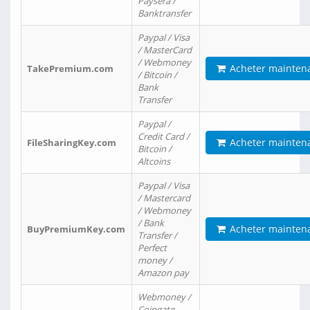
Paysera /
Banktransfer
Paypal / Visa
/ MasterCard
/ Webmoney
Acheter mainten
TakePremium.com
/ Bitcoin /
Bank
Transfer
Paypal /
Credit Card /
Acheter mainten
FileSharingKey.com
Bitcoin /
Altcoins
Paypal / Visa
/ Mastercard
/ Webmoney
/ Bank
Acheter mainten
BuyPremiumKey.com
Transfer /
Perfect
money /
Amazon pay
Webmoney /
Coingate