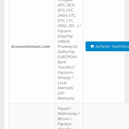
(BTC, BCH,
BTG, CVC,
DASH, ETC,
ETH, LTC,
OMG, ZEC…) /
Paysera
(EasyPay,
mBank,
Acheter mainten
AccountInstant.com
Przelewy24,
SafetyPay,
EUROPEAN
Bank
Transfer) /
Payssion,
Giropay /
Local
Methods
(20+
Methods)
Paypal /
Webmoney /
Bitcoin /
Paysera