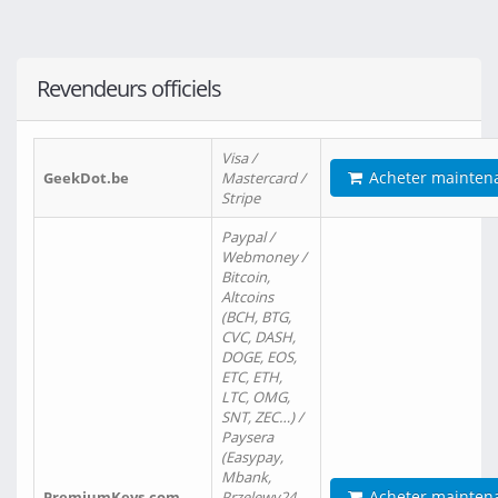
Revendeurs officiels
Visa /
Acheter mainten
GeekDot.be
Mastercard /
Stripe
Paypal /
Webmoney /
Bitcoin,
Altcoins
(BCH, BTG,
CVC, DASH,
DOGE, EOS,
ETC, ETH,
LTC, OMG,
SNT, ZEC…) /
Paysera
(Easypay,
Mbank,
Acheter mainten
PremiumKeys.com
Przelewy24,