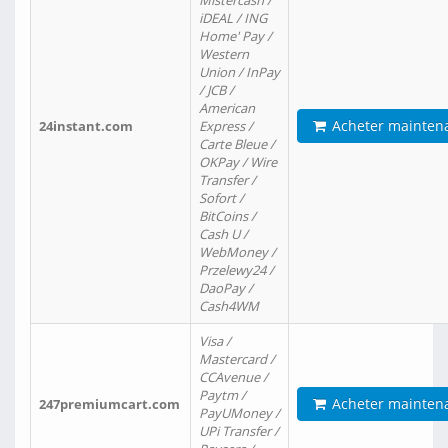
Mistercash /
iDEAL / ING
Home' Pay /
Western
Union / InPay
/ JCB /
American
Acheter mainten
24instant.com
Express /
Carte Bleue /
OKPay / Wire
Transfer /
Sofort /
BitCoins /
Cash U /
WebMoney /
Przelewy24 /
DaoPay /
Cash4WM
Visa /
Mastercard /
CCAvenue /
Paytm /
Acheter mainten
247premiumcart.com
PayUMoney /
UPi Transfer /