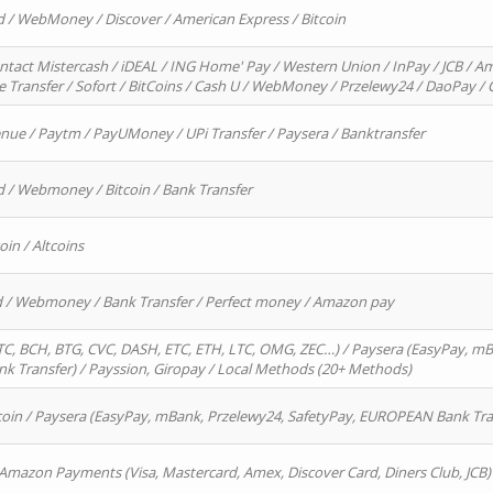
d / WebMoney / Discover / American Express / Bitcoin
ntact Mistercash / iDEAL / ING Home' Pay / Western Union / InPay / JCB / Am
re Transfer / Sofort / BitCoins / Cash U / WebMoney / Przelewy24 / DaoPay 
enue / Paytm / PayUMoney / UPi Transfer / Paysera / Banktransfer
d / Webmoney / Bitcoin / Bank Transfer
oin / Altcoins
rd / Webmoney / Bank Transfer / Perfect money / Amazon pay
, BCH, BTG, CVC, DASH, ETC, ETH, LTC, OMG, ZEC…) / Paysera (EasyPay, mB
 Transfer) / Payssion, Giropay / Local Methods (20+ Methods)
oin / Paysera (EasyPay, mBank, Przelewy24, SafetyPay, EUROPEAN Bank Transf
 Amazon Payments (Visa, Mastercard, Amex, Discover Card, Diners Club, JCB)