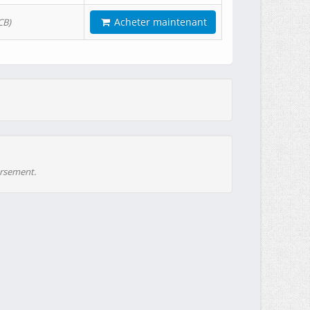
Acheter maintenant
CB)
ursement.