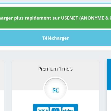
arger plus rapidement sur USENET (ANONYME & I
Télécharger
Premium 1 mois
5€