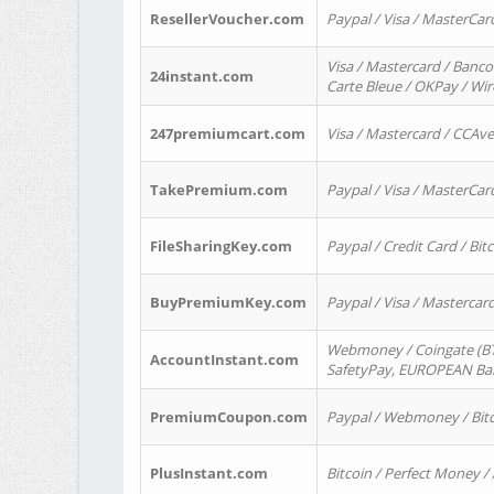
ResellerVoucher.com
Paypal / Visa / MasterCar
Visa / Mastercard / Banco
24instant.com
Carte Bleue / OKPay / Wi
247premiumcart.com
Visa / Mastercard / CCAv
TakePremium.com
Paypal / Visa / MasterCar
FileSharingKey.com
Paypal / Credit Card / Bitc
BuyPremiumKey.com
Paypal / Visa / Masterca
Webmoney / Coingate (BTC
AccountInstant.com
SafetyPay, EUROPEAN Bank
PremiumCoupon.com
Paypal / Webmoney / Bitc
PlusInstant.com
Bitcoin / Perfect Money /