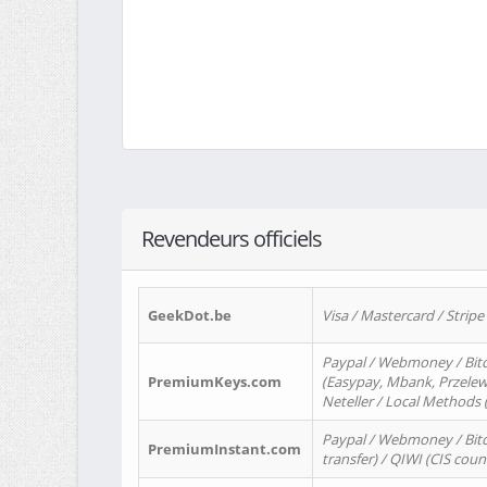
Revendeurs officiels
GeekDot.be
Visa / Mastercard / Stripe
Paypal / Webmoney / Bitc
PremiumKeys.com
(Easypay, Mbank, Przelewy2
Neteller / Local Methods
Paypal / Webmoney / Bitc
PremiumInstant.com
transfer) / QIWI (CIS coun