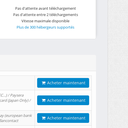
Pas d'attente avant téléchargement
Pas d'attente entre 2 téléchargements
Vitesse maximale disponible
Plus de 300 hébergeurs supportés
Acheter maintenant
EC…) / Paysera
Acheter maintenant
card (Japan Only) /
tPay (european bank
Acheter maintenant
/ Bancontact