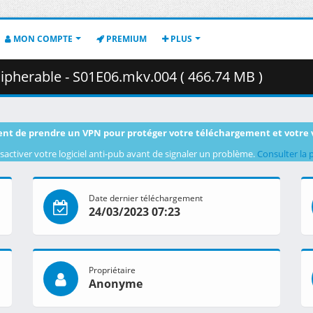
MON COMPTE
PREMIUM
PLUS
cipherable - S01E06.mkv.004 ( 466.74 MB )
nt de prendre un VPN pour protéger votre téléchargement et votre 
sactiver votre logiciel anti-pub avant de signaler un problème.
Consulter la 
Date dernier téléchargement
24/03/2023 07:23
Propriétaire
Anonyme