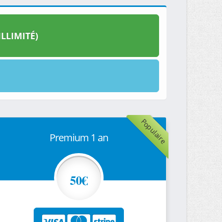
LLIMITÉ)
Populaire
Premium 1 an
50€