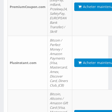
(EasyPay,
mBank,
Acheter mainten
PremiumCoupon.com
Przelewy24,
SafetyPay,
EUROPEAN
Bank
Transfer) /
Skrill
Bitcoin /
Perfect
Money /
Amazon
Payments
Acheter mainten
PlusInstant.com
(Visa,
Mastercard,
Amex,
Discover
Card, Diners
Club, JCB)
Bitcoin,
Altcoins /
Amazon Gift
Card (Visa,