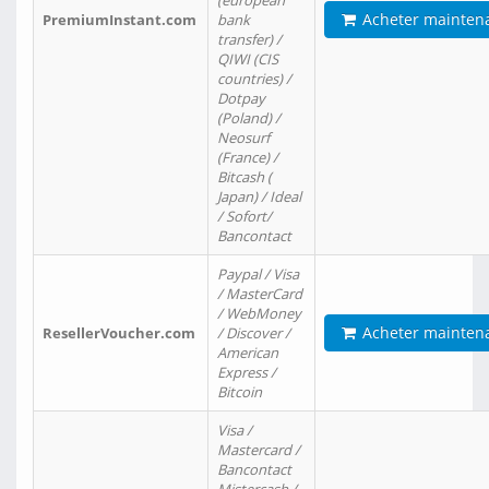
(european
Acheter mainten
PremiumInstant.com
bank
transfer) /
QIWI (CIS
countries) /
Dotpay
(Poland) /
Neosurf
(France) /
Bitcash (
Japan) / Ideal
/ Sofort/
Bancontact
Paypal / Visa
/ MasterCard
/ WebMoney
Acheter mainten
ResellerVoucher.com
/ Discover /
American
Express /
Bitcoin
Visa /
Mastercard /
Bancontact