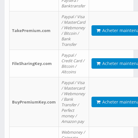
Paysera /
Banktransfer
Paypal / Visa
/ MasterCard
/ Webmoney
Acheter mainten
TakePremium.com
/ Bitcoin /
Bank
Transfer
Paypal /
Credit Card /
Acheter mainten
FileSharingKey.com
Bitcoin /
Altcoins
Paypal / Visa
/ Mastercard
/ Webmoney
/ Bank
Acheter mainten
BuyPremiumKey.com
Transfer /
Perfect
money /
Amazon pay
Webmoney /
Coingate