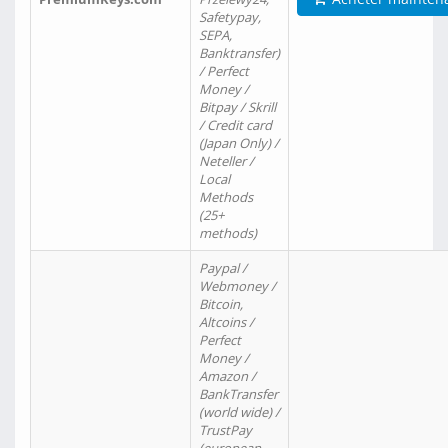
Safetypay,
SEPA,
Banktransfer)
/ Perfect
Money /
Bitpay / Skrill
/ Credit card
(Japan Only) /
Neteller /
Local
Methods
(25+
methods)
Paypal /
Webmoney /
Bitcoin,
Altcoins /
Perfect
Money /
Amazon /
BankTransfer
(world wide) /
TrustPay