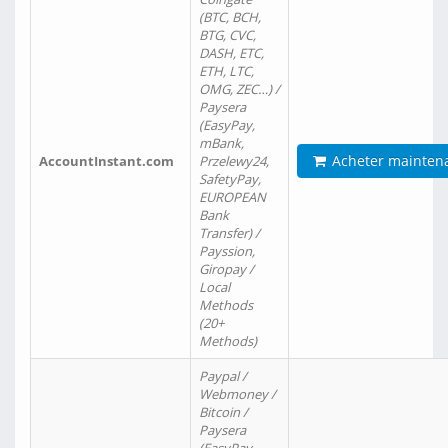
(BTC, BCH,
BTG, CVC,
DASH, ETC,
ETH, LTC,
OMG, ZEC…) /
Paysera
(EasyPay,
mBank,
Acheter mainten
AccountInstant.com
Przelewy24,
SafetyPay,
EUROPEAN
Bank
Transfer) /
Payssion,
Giropay /
Local
Methods
(20+
Methods)
Paypal /
Webmoney /
Bitcoin /
Paysera