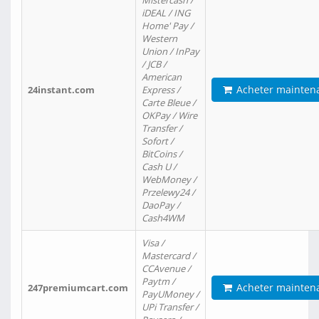
Mistercash /
iDEAL / ING
Home' Pay /
Western
Union / InPay
/ JCB /
American
Acheter mainten
24instant.com
Express /
Carte Bleue /
OKPay / Wire
Transfer /
Sofort /
BitCoins /
Cash U /
WebMoney /
Przelewy24 /
DaoPay /
Cash4WM
Visa /
Mastercard /
CCAvenue /
Paytm /
Acheter mainten
247premiumcart.com
PayUMoney /
UPi Transfer /