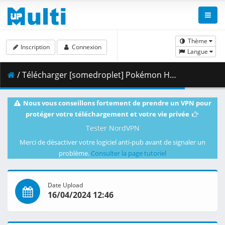
Thème
Inscription
Connexion
Langue
/ Télécharger [somedroplet] Pokémon Horizons - 010 v2 [E6E2425E].mkv.001 ( 287.08 MB )
Nous vous conseillons fortement de prendre un VPN pour
protéger votre téléchargement et votre vie privée
Tester NordVPN
Merci de désactiver votre logiciel anti-pub avant de signaler un
problème.
Consulter la page tutoriel
Date Upload
16/04/2024 12:46