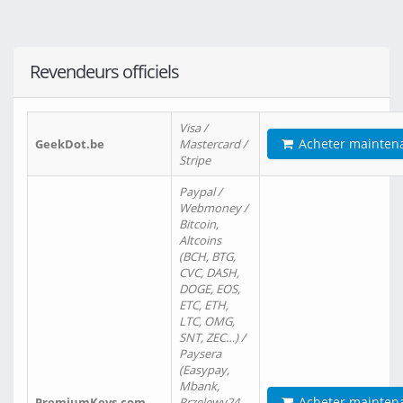
Revendeurs officiels
Visa /
Acheter mainten
GeekDot.be
Mastercard /
Stripe
Paypal /
Webmoney /
Bitcoin,
Altcoins
(BCH, BTG,
CVC, DASH,
DOGE, EOS,
ETC, ETH,
LTC, OMG,
SNT, ZEC…) /
Paysera
(Easypay,
Mbank,
Acheter mainten
PremiumKeys.com
Przelewy24,