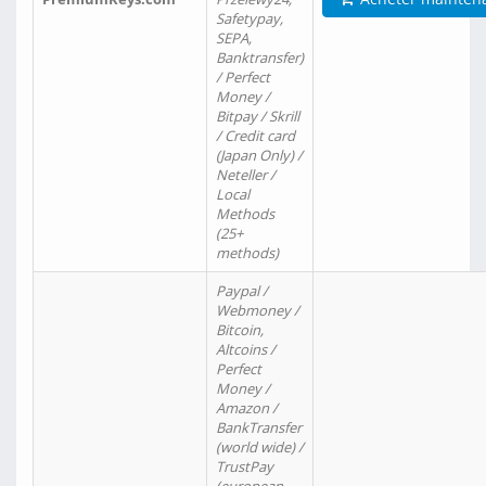
Safetypay,
SEPA,
Banktransfer)
/ Perfect
Money /
Bitpay / Skrill
/ Credit card
(Japan Only) /
Neteller /
Local
Methods
(25+
methods)
Paypal /
Webmoney /
Bitcoin,
Altcoins /
Perfect
Money /
Amazon /
BankTransfer
(world wide) /
TrustPay