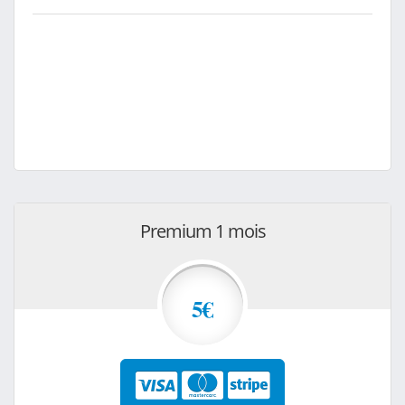
Premium 1 mois
5€