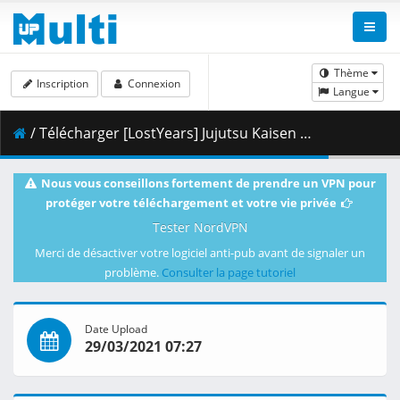
Thème
Inscription
Connexion
Langue
/ Télécharger [LostYears] Jujutsu Kaisen - 17 (WEB 1080p x264 10-bit AAC) [A6EEFEFC].mkv.001 ( 435.88 MB )
Nous vous conseillons fortement de prendre un VPN pour
protéger votre téléchargement et votre vie privée
Tester NordVPN
Merci de désactiver votre logiciel anti-pub avant de signaler un
problème.
Consulter la page tutoriel
Date Upload
29/03/2021 07:27