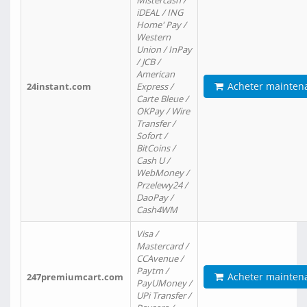
Mistercash /
iDEAL / ING
Home' Pay /
Western
Union / InPay
/ JCB /
American
Acheter mainten
24instant.com
Express /
Carte Bleue /
OKPay / Wire
Transfer /
Sofort /
BitCoins /
Cash U /
WebMoney /
Przelewy24 /
DaoPay /
Cash4WM
Visa /
Mastercard /
CCAvenue /
Paytm /
Acheter mainten
247premiumcart.com
PayUMoney /
UPi Transfer /