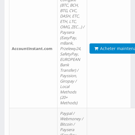
(BTC, BCH,
BTG, CVC,
DASH, ETC,
ETH, LTC,
OMG, ZEC…) /
Paysera
(EasyPay,
mBank,
Acheter mainten
AccountInstant.com
Przelewy24,
SafetyPay,
EUROPEAN
Bank
Transfer) /
Payssion,
Giropay /
Local
Methods
(20+
Methods)
Paypal /
Webmoney /
Bitcoin /
Paysera