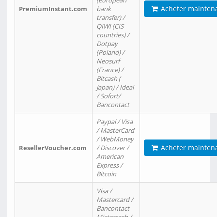
(european
Acheter mainten
PremiumInstant.com
bank
transfer) /
QIWI (CIS
countries) /
Dotpay
(Poland) /
Neosurf
(France) /
Bitcash (
Japan) / Ideal
/ Sofort/
Bancontact
Paypal / Visa
/ MasterCard
/ WebMoney
Acheter mainten
ResellerVoucher.com
/ Discover /
American
Express /
Bitcoin
Visa /
Mastercard /
Bancontact