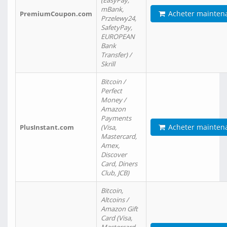
(EasyPay,
mBank,
Acheter mainten
PremiumCoupon.com
Przelewy24,
SafetyPay,
EUROPEAN
Bank
Transfer) /
Skrill
Bitcoin /
Perfect
Money /
Amazon
Payments
Acheter mainten
PlusInstant.com
(Visa,
Mastercard,
Amex,
Discover
Card, Diners
Club, JCB)
Bitcoin,
Altcoins /
Amazon Gift
Card (Visa,