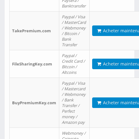
Paysera /
Banktransfer
Paypal / Visa
/ MasterCard
/ Webmoney
Acheter mainten
TakePremium.com
/ Bitcoin /
Bank
Transfer
Paypal /
Credit Card /
Acheter mainten
FileSharingKey.com
Bitcoin /
Altcoins
Paypal / Visa
/ Mastercard
/ Webmoney
/ Bank
Acheter mainten
BuyPremiumKey.com
Transfer /
Perfect
money /
Amazon pay
Webmoney /
Coingate