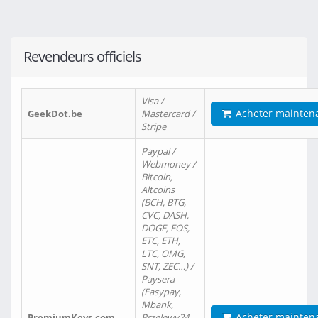
Revendeurs officiels
Visa /
Acheter mainten
GeekDot.be
Mastercard /
Stripe
Paypal /
Webmoney /
Bitcoin,
Altcoins
(BCH, BTG,
CVC, DASH,
DOGE, EOS,
ETC, ETH,
LTC, OMG,
SNT, ZEC…) /
Paysera
(Easypay,
Mbank,
Acheter mainten
PremiumKeys.com
Przelewy24,